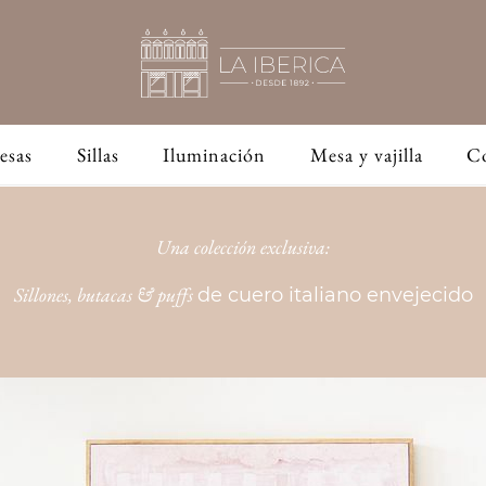
esas
Sillas
Iluminación
Mesa y vajilla
C
Una colección exclusiva:
Sillones, butacas & puffs
de cuero italiano envejecido