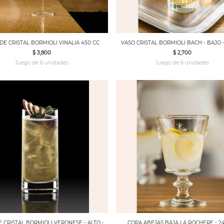
DE CRISTAL BORMIOLI VINALIA 450 CC
VASO CRISTAL BORMIOLI BACH - BAJO -
$ 3,800
$ 2,700
Juego de 6 unidades
Juego de 6 unidades
 CRISTAL BORMIOLI VERONESE - ALTO -
COPA ABEJAS BAJA LA ROCHERE - 2