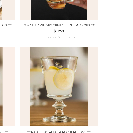
 330 CC
VASO TRIO WHISKY CRISTAL BOHEMIA - 280 CC
$ 1,250
Juego de 6 unidades
40 CC
COPA ABEJAS ALTA LA ROCHERE - 350 CC