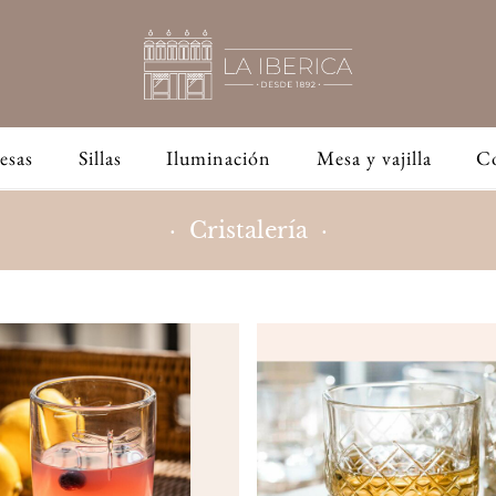
esas
Sillas
Iluminación
Mesa y vajilla
C
· Cristalería ·