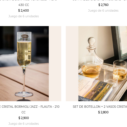
430 CC
$ 2,760
$ 2,400
Juego de 6 unidades
Juego de 6 unidades
 CRISTAL BORMIOLI JAZZ - FLAUTA - 210
SET DE BOTELLON + 2 VASOS CRIST
CC
$ 2,800
$ 2,900
Juego de 6 unidades