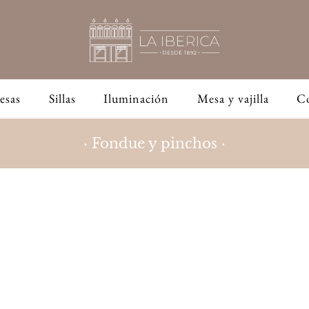
esas
Sillas
Iluminación
Mesa y vajilla
C
· Fondue y pinchos ·