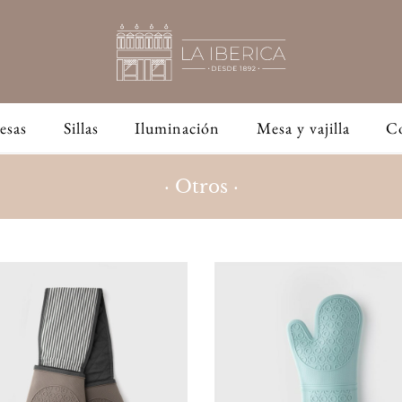
esas
Sillas
Iluminación
Mesa y vajilla
C
· Otros ·