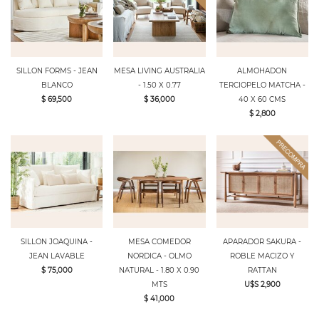
SILLON FORMS - JEAN
MESA LIVING AUSTRALIA
ALMOHADON
BLANCO
- 1.50 X 0.77
TERCIOPELO MATCHA -
$ 69,500
$ 36,000
40 X 60 CMS
$ 2,800
SILLON JOAQUINA -
MESA COMEDOR
APARADOR SAKURA -
JEAN LAVABLE
NORDICA - OLMO
ROBLE MACIZO Y
$ 75,000
NATURAL - 1.80 X 0.90
RATTAN
MTS
U$S 2,900
$ 41,000