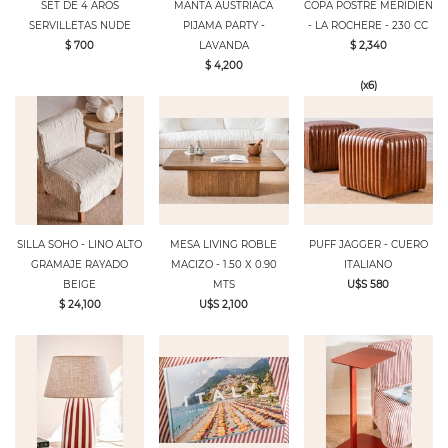
SET DE 4 AROS
MANTA AUSTRIACA
COPA POSTRE MERIDIEN
SERVILLETAS NUDE
PIJAMA PARTY -
- LA ROCHERE - 230 CC
$ 700
LAVANDA
$ 2,340
$ 4,200
(x6)
SILLA SOHO - LINO ALTO
MESA LIVING ROBLE
PUFF JAGGER - CUERO
GRAMAJE RAYADO
MACIZO - 1.50 X 0.90
ITALIANO
BEIGE
MTS
U$S 580
$ 24,100
U$S 2,100