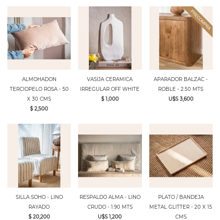
ALMOHADON
VASIJA CERAMICA
APARADOR BALZAC -
TERCIOPELO ROSA - 50
IRREGULAR OFF WHITE
ROBLE - 2.50 MTS
X 30 CMS
$ 1,000
U$S 3,600
$ 2,500
SILLA SOHO - LINO
RESPALDO ALMA - LINO
PLATO / BANDEJA
RAYADO
CRUDO - 1.90 MTS
METAL GLITTER - 20 X 15
$ 20,200
U$S 1,200
CMS