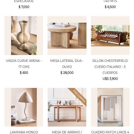
ESPECIEROS
1.40 MTS
$ 7,050
$ 6,500
VASIJA CURVE ARENA -
MESA LATERAL DUA -
SILLON CHESTERFIELD
17 CMS
OLMO
CUERO ITALIANO - 3
$ 650
$ 28,000
CUERPOS
U$S 3,900
LAMPARA HONGO
MESA DE ARRIMO /
CUADRO PATCH LINOS 4