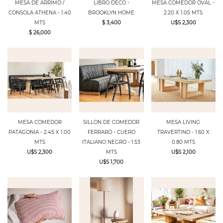
MESA DE ARRIMO /
LIBRO DECO -
MESA COMEDOR OVAL -
CONSOLA ATHENA - 1.40
BROOKLYN HOME
2.20 X 1.05 MTS
MTS
$ 3,400
U$S 2,300
$ 26,000
MESA COMEDOR
SILLON DE COMEDOR
MESA LIVING
PATAGONIA - 2.45 X 1.00
FERRARO - CUERO
TRAVERTINO - 1.60 X
MTS
ITALIANO NEGRO - 1.53
0.80 MTS
U$S 2,300
MTS
U$S 2,100
U$S 1,700