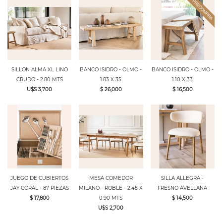
SILLON ALMA XL LINO
BANCO ISIDRO - OLMO -
BANCO ISIDRO - OLMO -
CRUDO - 2.80 MTS
1.83 X 35
1.10 X 33
U$S 3,700
$ 26,000
$ 16,500
JUEGO DE CUBIERTOS
MESA COMEDOR
SILLA ALLEGRA -
JAY CORAL - 87 PIEZAS
MILANO - ROBLE - 2.45 X
FRESNO AVELLANA
$ 17,800
0.90 MTS
$ 14,500
U$S 2,700