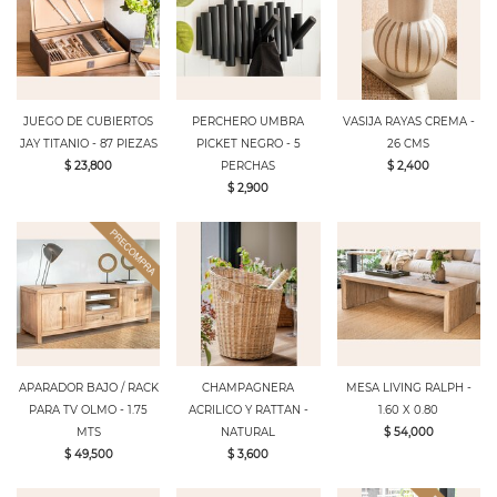
JUEGO DE CUBIERTOS
PERCHERO UMBRA
VASIJA RAYAS CREMA -
JAY TITANIO - 87 PIEZAS
PICKET NEGRO - 5
26 CMS
$ 23,800
PERCHAS
$ 2,400
$ 2,900
APARADOR BAJO / RACK
CHAMPAGNERA
MESA LIVING RALPH -
PARA TV OLMO - 1.75
ACRILICO Y RATTAN -
1.60 X 0.80
MTS
NATURAL
$ 54,000
$ 49,500
$ 3,600