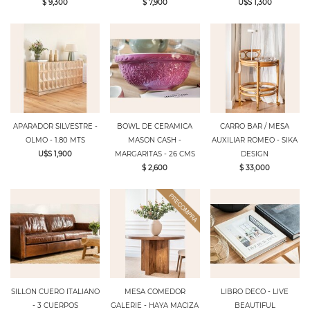
$ 9,300
$ 7,900
U$S 1,300
APARADOR SILVESTRE -
BOWL DE CERAMICA
CARRO BAR / MESA
OLMO - 1.80 MTS
MASON CASH -
AUXILIAR ROMEO - SIKA
U$S 1,900
MARGARITAS - 26 CMS
DESIGN
$ 2,600
$ 33,000
SILLON CUERO ITALIANO
MESA COMEDOR
LIBRO DECO - LIVE
- 3 CUERPOS
GALERIE - HAYA MACIZA
BEAUTIFUL