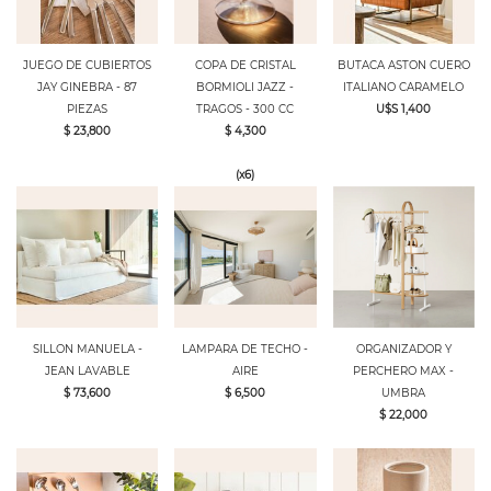
JUEGO DE CUBIERTOS
COPA DE CRISTAL
BUTACA ASTON CUERO
JAY GINEBRA - 87
BORMIOLI JAZZ -
ITALIANO CARAMELO
PIEZAS
TRAGOS - 300 CC
U$S 1,400
$ 23,800
$ 4,300
(x6)
SILLON MANUELA -
LAMPARA DE TECHO -
ORGANIZADOR Y
JEAN LAVABLE
AIRE
PERCHERO MAX -
$ 73,600
$ 6,500
UMBRA
$ 22,000