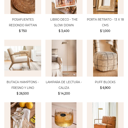
POSAFUENTES
LIBRO DECO - THE
PORTA RETRATO - 13 X 18
REDONDO RATTAN
SLOW DOWN
CMS
$ 750
$ 3,400
$ 1,000
BUTACA HAMPTONS -
LAMPARA DE LECTURA -
PUFF BLOCKS
FRESNO Y LINO
CALIZA
$ 6,900
$ 26,500
$ 14,200