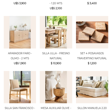
U$S 3,900
- 1.20 MTS
$ 3,400
U$S 2,100
APARADOR FARO -
SILLA ULLA - FRESNO
SET 4 POSAVASOS
OLMO - 2 MTS
NATURAL
TRAVERTINO NATURAL
U$S 1,900
$ 10,900
$ 1,200
SILLA SAN FRANCISCO -
MESA AUXILIAR OLIVE -
SILLON MANUELA 2.20