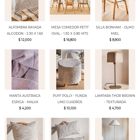
ALFOMBRA RAYADA
MESA COMEDOR PETIT
SILLA BONHAM - OLMO
ALGODON - 2.30 X 1.60
OVAL - 1.30 X 0.80 MTS
MIEL
$ 12,000
$ 16,800
$ 8,900
MANTA AUSTRIACA
PUFF POLLY - FUNDA
LAMPARA THOR BROWN
ESPIGA - MALVA
LINO CUADROS
- TEXTURADA
$ 4,200
$ 10,100
$ 4,700