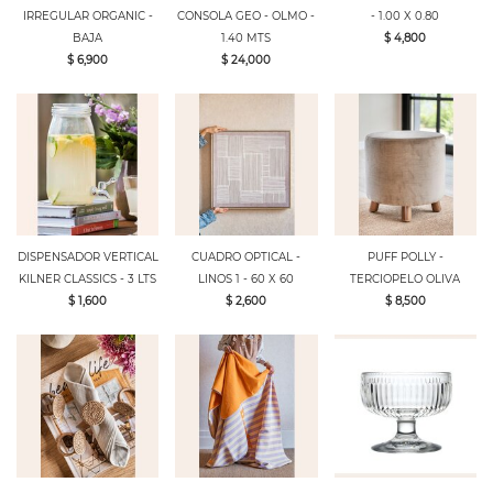
IRREGULAR ORGANIC -
CONSOLA GEO - OLMO -
- 1.00 X 0.80
BAJA
1.40 MTS
$ 4,800
$ 6,900
$ 24,000
DISPENSADOR VERTICAL
CUADRO OPTICAL -
PUFF POLLY -
KILNER CLASSICS - 3 LTS
LINOS 1 - 60 X 60
TERCIOPELO OLIVA
$ 1,600
$ 2,600
$ 8,500