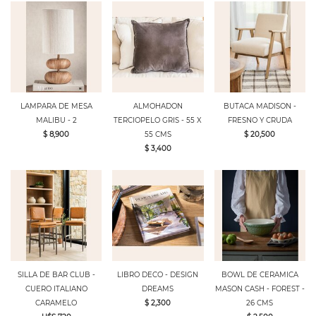
LAMPARA DE MESA
ALMOHADON
BUTACA MADISON -
MALIBU - 2
TERCIOPELO GRIS - 55 X
FRESNO Y CRUDA
$ 8,900
55 CMS
$ 20,500
$ 3,400
SILLA DE BAR CLUB -
LIBRO DECO - DESIGN
BOWL DE CERAMICA
CUERO ITALIANO
DREAMS
MASON CASH - FOREST -
CARAMELO
$ 2,300
26 CMS