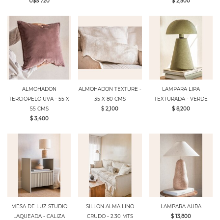
U$S 720
$ 2,500
ALMOHADON
ALMOHADON TEXTURE -
LAMPARA LIPA
TERCIOPELO UVA - 55 X
35 X 80 CMS
TEXTURADA - VERDE
55 CMS
$ 2,100
$ 8,200
$ 3,400
MESA DE LUZ STUDIO
SILLON ALMA LINO
LAMPARA AURA
LAQUEADA - CALIZA
CRUDO - 2.30 MTS
$ 13,800