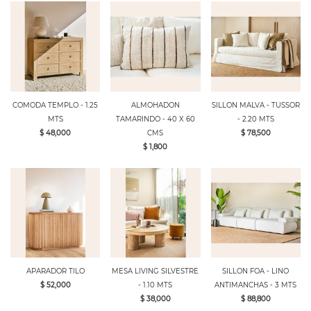
COMODA TEMPLO - 1.25
ALMOHADON
SILLON MALVA - TUSSOR
MTS
TAMARINDO - 40 X 60
- 2.20 MTS
$ 48,000
CMS
$ 78,500
$ 1,800
APARADOR TILO
MESA LIVING SILVESTRE
SILLON FOA - LINO
$ 52,000
- 1.10 MTS
ANTIMANCHAS - 3 MTS
$ 38,000
$ 88,800