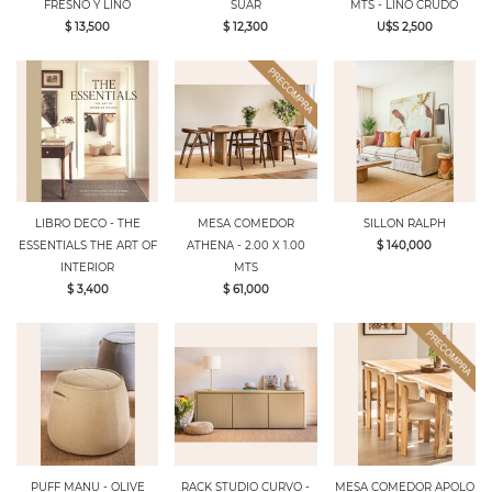
FRESNO Y LINO
SUAR
MTS - LINO CRUDO
$ 13,500
$ 12,300
U$S 2,500
LIBRO DECO - THE
MESA COMEDOR
SILLON RALPH
ESSENTIALS THE ART OF
ATHENA - 2.00 X 1.00
$ 140,000
INTERIOR
MTS
$ 3,400
$ 61,000
PUFF MANU - OLIVE
RACK STUDIO CURVO -
MESA COMEDOR APOLO