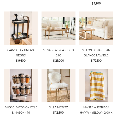
$ 1,200
CARRO BAR UMBRA
MESA NORDICA - 1.30 X
SILLON SOFIA - JEAN
NEGRO
0.60
BLANCO LAVABLE
$ 9,600
$ 21,000
$ 72,100
RACK GIRATORIO - COLE
SILLA MORITZ
MANTA AUSTRIACA
& MASON - 16
$ 12,500
HAPPY - YELOW - 2.00 X