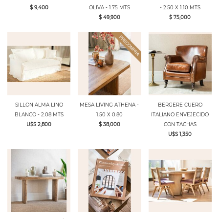
$ 9,400
OLIVA - 1.75 MTS
- 2.50 X 1.10 MTS
$ 49,900
$ 75,000
SILLON ALMA LINO
MESA LIVING ATHENA -
BERGERE CUERO
BLANCO - 2.08 MTS
1.50 X 0.80
ITALIANO ENVEJECIDO
U$S 2,800
$ 38,000
CON TACHAS
U$S 1,350