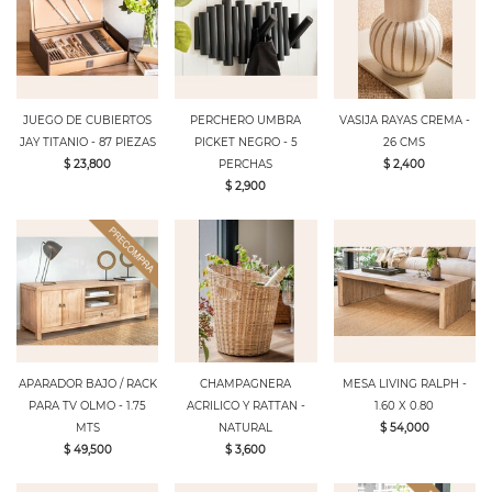
JUEGO DE CUBIERTOS
PERCHERO UMBRA
VASIJA RAYAS CREMA -
JAY TITANIO - 87 PIEZAS
PICKET NEGRO - 5
26 CMS
$ 23,800
PERCHAS
$ 2,400
$ 2,900
APARADOR BAJO / RACK
CHAMPAGNERA
MESA LIVING RALPH -
PARA TV OLMO - 1.75
ACRILICO Y RATTAN -
1.60 X 0.80
MTS
NATURAL
$ 54,000
$ 49,500
$ 3,600