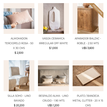
ALMOHADON
VASIJA CERAMICA
APARADOR BALZAC -
TERCIOPELO ROSA - 50
IRREGULAR OFF WHITE
ROBLE - 2.50 MTS
X 30 CMS
$ 1,000
U$S 3,600
$ 2,500
SILLA SOHO - LINO
RESPALDO ALMA - LINO
PLATO / BANDEJA
RAYADO
CRUDO - 1.90 MTS
METAL GLITTER - 20 X 15
$ 20,200
U$S 1,200
CMS