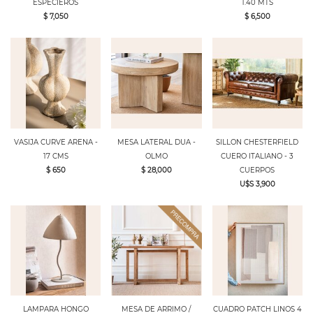
ESPECIEROS
1.40 MTS
$ 7,050
$ 6,500
VASIJA CURVE ARENA -
MESA LATERAL DUA -
SILLON CHESTERFIELD
17 CMS
OLMO
CUERO ITALIANO - 3
$ 650
$ 28,000
CUERPOS
U$S 3,900
LAMPARA HONGO
MESA DE ARRIMO /
CUADRO PATCH LINOS 4