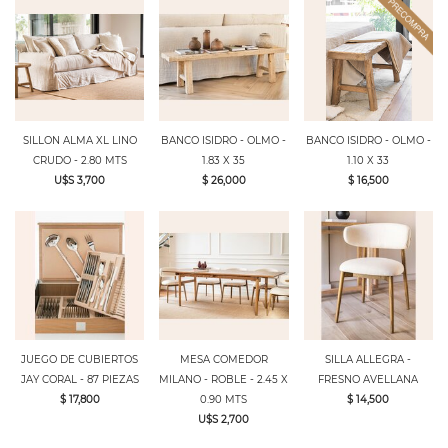
SILLON ALMA XL LINO
BANCO ISIDRO - OLMO -
BANCO ISIDRO - OLMO -
CRUDO - 2.80 MTS
1.83 X 35
1.10 X 33
U$S 3,700
$ 26,000
$ 16,500
JUEGO DE CUBIERTOS
MESA COMEDOR
SILLA ALLEGRA -
JAY CORAL - 87 PIEZAS
MILANO - ROBLE - 2.45 X
FRESNO AVELLANA
$ 17,800
0.90 MTS
$ 14,500
U$S 2,700