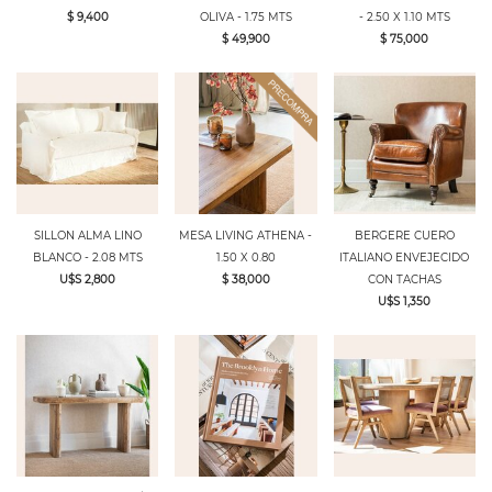
$ 9,400
OLIVA - 1.75 MTS
- 2.50 X 1.10 MTS
$ 49,900
$ 75,000
SILLON ALMA LINO
MESA LIVING ATHENA -
BERGERE CUERO
BLANCO - 2.08 MTS
1.50 X 0.80
ITALIANO ENVEJECIDO
U$S 2,800
$ 38,000
CON TACHAS
U$S 1,350