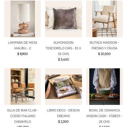
LAMPARA DE MESA
ALMOHADON
BUTACA MADISON -
MALIBU - 2
TERCIOPELO GRIS - 55 X
FRESNO Y CRUDA
$ 8,900
55 CMS
$ 20,500
$ 3,400
SILLA DE BAR CLUB -
LIBRO DECO - DESIGN
BOWL DE CERAMICA
CUERO ITALIANO
DREAMS
MASON CASH - FOREST -
CARAMELO
$ 2,300
26 CMS