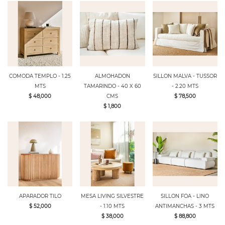
COMODA TEMPLO - 1.25
ALMOHADON
SILLON MALVA - TUSSOR
MTS
TAMARINDO - 40 X 60
- 2.20 MTS
$ 48,000
CMS
$ 78,500
$ 1,800
APARADOR TILO
MESA LIVING SILVESTRE
SILLON FOA - LINO
$ 52,000
- 1.10 MTS
ANTIMANCHAS - 3 MTS
$ 38,000
$ 88,800