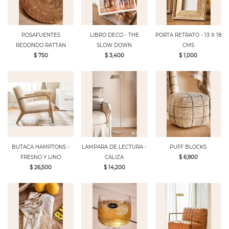
POSAFUENTES
LIBRO DECO - THE
PORTA RETRATO - 13 X 18
REDONDO RATTAN
SLOW DOWN
CMS
$ 750
$ 3,400
$ 1,000
BUTACA HAMPTONS -
LAMPARA DE LECTURA -
PUFF BLOCKS
FRESNO Y LINO
CALIZA
$ 6,900
$ 26,500
$ 14,200