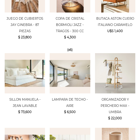
JUEGO DE CUBIERTOS
COPA DE CRISTAL
BUTACA ASTON CUERO
JAY GINEBRA - 87
BORMIOLI JAZZ -
ITALIANO CARAMELO
PIEZAS
TRAGOS - 300 CC
U$S 1,400
$ 23,800
$ 4,300
(x6)
SILLON MANUELA -
LAMPARA DE TECHO -
ORGANIZADOR Y
JEAN LAVABLE
AIRE
PERCHERO MAX -
$ 73,600
$ 6,500
UMBRA
$ 22,000