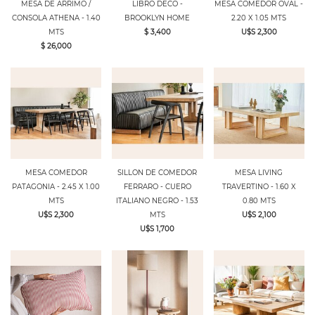
MESA DE ARRIMO /
LIBRO DECO -
MESA COMEDOR OVAL -
CONSOLA ATHENA - 1.40
BROOKLYN HOME
2.20 X 1.05 MTS
MTS
$ 3,400
U$S 2,300
$ 26,000
MESA COMEDOR
SILLON DE COMEDOR
MESA LIVING
PATAGONIA - 2.45 X 1.00
FERRARO - CUERO
TRAVERTINO - 1.60 X
MTS
ITALIANO NEGRO - 1.53
0.80 MTS
U$S 2,300
MTS
U$S 2,100
U$S 1,700