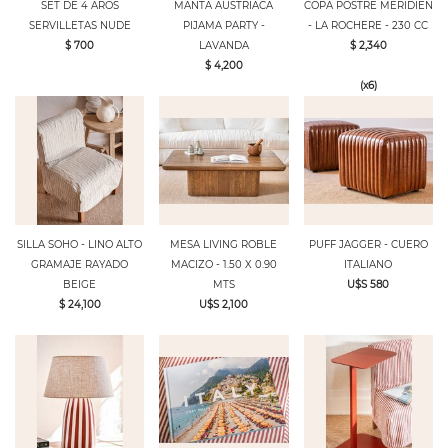
SET DE 4 AROS
MANTA AUSTRIACA
COPA POSTRE MERIDIEN
SERVILLETAS NUDE
PIJAMA PARTY -
- LA ROCHERE - 230 CC
$ 700
LAVANDA
$ 2,340
$ 4,200
(x6)
SILLA SOHO - LINO ALTO
MESA LIVING ROBLE
PUFF JAGGER - CUERO
GRAMAJE RAYADO
MACIZO - 1.50 X 0.90
ITALIANO
BEIGE
MTS
U$S 580
$ 24,100
U$S 2,100