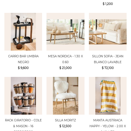
$ 1,200
CARRO BAR UMBRA
MESA NORDICA - 1.30 X
SILLON SOFIA - JEAN
NEGRO
0.60
BLANCO LAVABLE
$ 9,600
$ 21,000
$ 72,100
RACK GIRATORIO - COLE
SILLA MORITZ
MANTA AUSTRIACA
& MASON - 16
$ 12,500
HAPPY - YELOW - 2.00 X