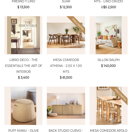
FRESNO Y LINO
SUAR
MTS - LINO CRUDO
$ 13,500
$ 12,300
U$S 2,500
LIBRO DECO - THE
MESA COMEDOR
SILLON RALPH
ESSENTIALS THE ART OF
ATHENA - 2.00 X 1.00
$ 140,000
INTERIOR
MTS
$ 3,400
$ 61,000
PUFF MANU - OLIVE
RACK STUDIO CURVO -
MESA COMEDOR APOLO