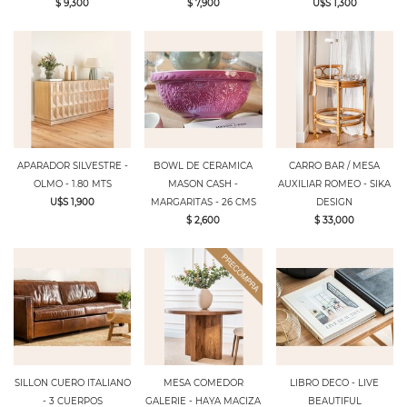
$ 9,300
$ 7,900
U$S 1,300
APARADOR SILVESTRE -
BOWL DE CERAMICA
CARRO BAR / MESA
OLMO - 1.80 MTS
MASON CASH -
AUXILIAR ROMEO - SIKA
U$S 1,900
MARGARITAS - 26 CMS
DESIGN
$ 2,600
$ 33,000
SILLON CUERO ITALIANO
MESA COMEDOR
LIBRO DECO - LIVE
- 3 CUERPOS
GALERIE - HAYA MACIZA
BEAUTIFUL