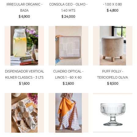
IRREGULAR ORGANIC -
CONSOLA GEO - OLMO -
- 1.00 X 0.80
BAJA
1.40 MTS
$ 4,800
$ 6,900
$ 24,000
DISPENSADOR VERTICAL
CUADRO OPTICAL -
PUFF POLLY -
KILNER CLASSICS - 3 LTS
LINOS 1 - 60 X 60
TERCIOPELO OLIVA
$ 1,600
$ 2,600
$ 8,500