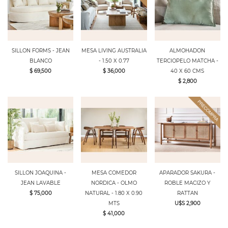
SILLON FORMS - JEAN
MESA LIVING AUSTRALIA
ALMOHADON
BLANCO
- 1.50 X 0.77
TERCIOPELO MATCHA -
$ 69,500
$ 36,000
40 X 60 CMS
$ 2,800
SILLON JOAQUINA -
MESA COMEDOR
APARADOR SAKURA -
JEAN LAVABLE
NORDICA - OLMO
ROBLE MACIZO Y
$ 75,000
NATURAL - 1.80 X 0.90
RATTAN
MTS
U$S 2,900
$ 41,000