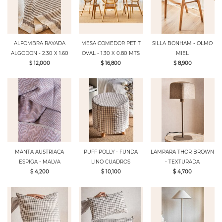
ALFOMBRA RAYADA
MESA COMEDOR PETIT
SILLA BONHAM - OLMO
ALGODON - 2.30 X 1.60
OVAL - 1.30 X 0.80 MTS
MIEL
$ 12,000
$ 16,800
$ 8,900
MANTA AUSTRIACA
PUFF POLLY - FUNDA
LAMPARA THOR BROWN
ESPIGA - MALVA
LINO CUADROS
- TEXTURADA
$ 4,200
$ 10,100
$ 4,700