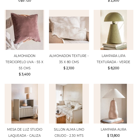
U$S 720
$ 2,500
ALMOHADON
ALMOHADON TEXTURE -
LAMPARA LIPA
TERCIOPELO UVA - 55 X
35 X 80 CMS
TEXTURADA - VERDE
55 CMS
$ 2,100
$ 8,200
$ 3,400
MESA DE LUZ STUDIO
SILLON ALMA LINO
LAMPARA AURA
LAQUEADA - CALIZA
CRUDO - 2.30 MTS
$ 13,800