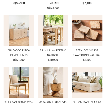
U$S 3,900
- 1.20 MTS
$ 3,400
U$S 2,100
APARADOR FARO -
SILLA ULLA - FRESNO
SET 4 POSAVASOS
OLMO - 2 MTS
NATURAL
TRAVERTINO NATURAL
U$S 1,900
$ 10,900
$ 1,200
SILLA SAN FRANCISCO -
MESA AUXILIAR OLIVE -
SILLON MANUELA 2.20