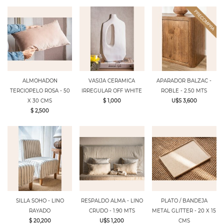
ALMOHADON
VASIJA CERAMICA
APARADOR BALZAC -
TERCIOPELO ROSA - 50
IRREGULAR OFF WHITE
ROBLE - 2.50 MTS
X 30 CMS
$ 1,000
U$S 3,600
$ 2,500
SILLA SOHO - LINO
RESPALDO ALMA - LINO
PLATO / BANDEJA
RAYADO
CRUDO - 1.90 MTS
METAL GLITTER - 20 X 15
$ 20,200
U$S 1,200
CMS