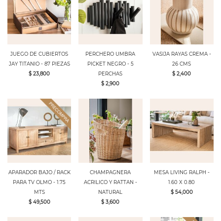
JUEGO DE CUBIERTOS
PERCHERO UMBRA
VASIJA RAYAS CREMA -
JAY TITANIO - 87 PIEZAS
PICKET NEGRO - 5
26 CMS
$ 23,800
PERCHAS
$ 2,400
$ 2,900
APARADOR BAJO / RACK
CHAMPAGNERA
MESA LIVING RALPH -
PARA TV OLMO - 1.75
ACRILICO Y RATTAN -
1.60 X 0.80
MTS
NATURAL
$ 54,000
$ 49,500
$ 3,600