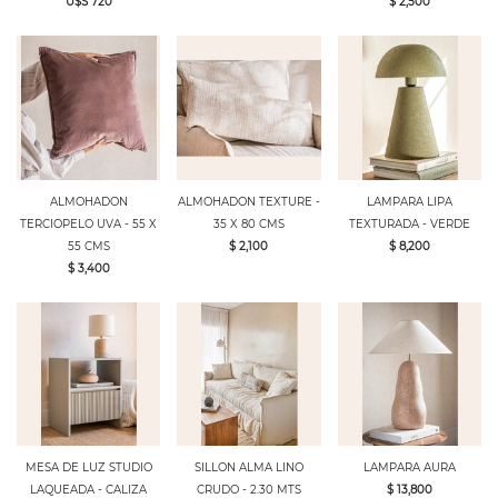
U$S 720
$ 2,500
ALMOHADON
ALMOHADON TEXTURE -
LAMPARA LIPA
TERCIOPELO UVA - 55 X
35 X 80 CMS
TEXTURADA - VERDE
55 CMS
$ 2,100
$ 8,200
$ 3,400
MESA DE LUZ STUDIO
SILLON ALMA LINO
LAMPARA AURA
LAQUEADA - CALIZA
CRUDO - 2.30 MTS
$ 13,800