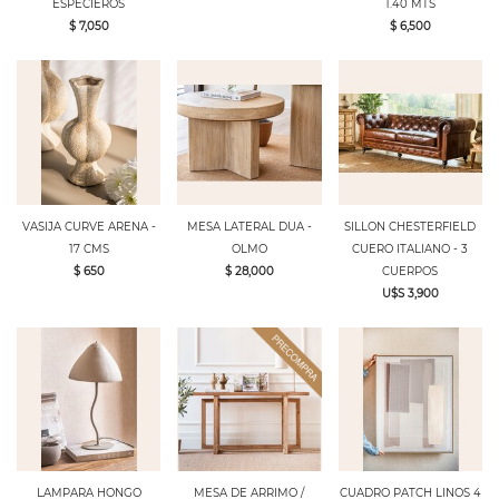
ESPECIEROS
1.40 MTS
$ 7,050
$ 6,500
VASIJA CURVE ARENA -
MESA LATERAL DUA -
SILLON CHESTERFIELD
17 CMS
OLMO
CUERO ITALIANO - 3
$ 650
$ 28,000
CUERPOS
U$S 3,900
LAMPARA HONGO
MESA DE ARRIMO /
CUADRO PATCH LINOS 4