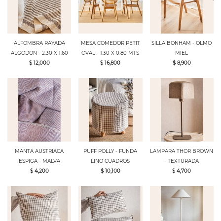
ALFOMBRA RAYADA
MESA COMEDOR PETIT
SILLA BONHAM - OLMO
ALGODON - 2.30 X 1.60
OVAL - 1.30 X 0.80 MTS
MIEL
$ 12,000
$ 16,800
$ 8,900
MANTA AUSTRIACA
PUFF POLLY - FUNDA
LAMPARA THOR BROWN
ESPIGA - MALVA
LINO CUADROS
- TEXTURADA
$ 4,200
$ 10,100
$ 4,700