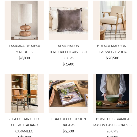
LAMPARA DE MESA
ALMOHADON
BUTACA MADISON -
MALIBU - 2
TERCIOPELO GRIS - 55 X
FRESNO Y CRUDA
$ 8,900
55 CMS
$ 20,500
$ 3,400
SILLA DE BAR CLUB -
LIBRO DECO - DESIGN
BOWL DE CERAMICA
CUERO ITALIANO
DREAMS
MASON CASH - FOREST -
CARAMELO
$ 2,300
26 CMS