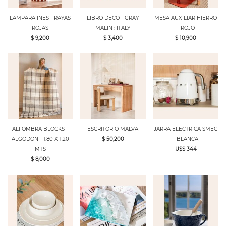
LAMPARA INES - RAYAS
LIBRO DECO - GRAY
MESA AUXILIAR HIERRO
ROJAS
MALIN : ITALY
- ROJO
$ 9,200
$ 3,400
$ 10,900
ALFOMBRA BLOCKS -
ESCRITORIO MALVA
JARRA ELECTRICA SMEG
ALGODON - 1.80 X 1.20
$ 50,200
- BLANCA
MTS
U$S 344
$ 8,000