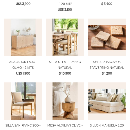
U$S 3,900
- 1.20 MTS
$ 3,400
U$S 2,100
APARADOR FARO -
SILLA ULLA - FRESNO
SET 4 POSAVASOS
OLMO - 2 MTS
NATURAL
TRAVERTINO NATURAL
U$S 1,900
$ 10,900
$ 1,200
SILLA SAN FRANCISCO -
MESA AUXILIAR OLIVE -
SILLON MANUELA 2.20