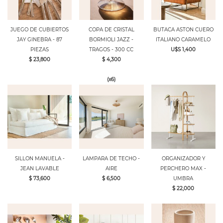
JUEGO DE CUBIERTOS
COPA DE CRISTAL
BUTACA ASTON CUERO
JAY GINEBRA - 87
BORMIOLI JAZZ -
ITALIANO CARAMELO
PIEZAS
TRAGOS - 300 CC
U$S 1,400
$ 23,800
$ 4,300
(x6)
SILLON MANUELA -
LAMPARA DE TECHO -
ORGANIZADOR Y
JEAN LAVABLE
AIRE
PERCHERO MAX -
$ 73,600
$ 6,500
UMBRA
$ 22,000