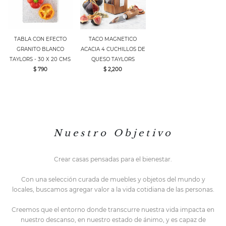
TABLA CON EFECTO
TACO MAGNETICO
GRANITO BLANCO
ACACIA 4 CUCHILLOS DE
TAYLORS - 30 X 20 CMS
QUESO TAYLORS
$ 790
$ 2,200
N u e s t r o O b j e t i v o
Crear casas pensadas para el bienestar.
Con una selección curada de muebles y objetos del mundo y
locales,
buscamos agregar valor a la vida cotidiana de las personas.
Creemos que el entorno do
nde transcurre nuestra vida impacta en
nuestro descanso, en nuestro estado de ánimo, y es capaz de