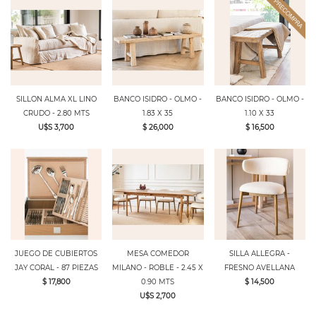
SILLON ALMA XL LINO
BANCO ISIDRO - OLMO -
BANCO ISIDRO - OLMO -
CRUDO - 2.80 MTS
1.83 X 35
1.10 X 33
U$S 3,700
$ 26,000
$ 16,500
JUEGO DE CUBIERTOS
MESA COMEDOR
SILLA ALLEGRA -
JAY CORAL - 87 PIEZAS
MILANO - ROBLE - 2.45 X
FRESNO AVELLANA
$ 17,800
0.90 MTS
$ 14,500
U$S 2,700