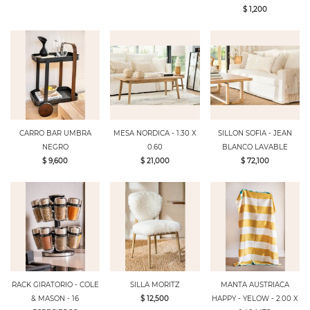
$ 1,200
CARRO BAR UMBRA
MESA NORDICA - 1.30 X
SILLON SOFIA - JEAN
NEGRO
0.60
BLANCO LAVABLE
$ 9,600
$ 21,000
$ 72,100
RACK GIRATORIO - COLE
SILLA MORITZ
MANTA AUSTRIACA
& MASON - 16
$ 12,500
HAPPY - YELOW - 2.00 X