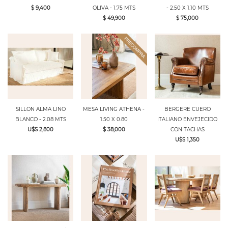
$ 9,400
OLIVA - 1.75 MTS
- 2.50 X 1.10 MTS
$ 49,900
$ 75,000
SILLON ALMA LINO
MESA LIVING ATHENA -
BERGERE CUERO
BLANCO - 2.08 MTS
1.50 X 0.80
ITALIANO ENVEJECIDO
U$S 2,800
$ 38,000
CON TACHAS
U$S 1,350