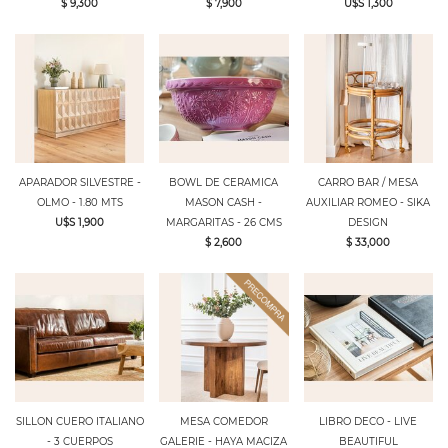
$ 9,300
$ 7,900
U$S 1,300
APARADOR SILVESTRE -
BOWL DE CERAMICA
CARRO BAR / MESA
OLMO - 1.80 MTS
MASON CASH -
AUXILIAR ROMEO - SIKA
U$S 1,900
MARGARITAS - 26 CMS
DESIGN
$ 2,600
$ 33,000
SILLON CUERO ITALIANO
MESA COMEDOR
LIBRO DECO - LIVE
- 3 CUERPOS
GALERIE - HAYA MACIZA
BEAUTIFUL