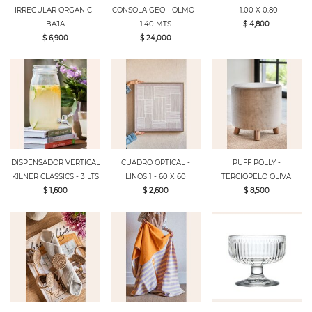
IRREGULAR ORGANIC -
CONSOLA GEO - OLMO -
- 1.00 X 0.80
BAJA
1.40 MTS
$ 4,800
$ 6,900
$ 24,000
DISPENSADOR VERTICAL
CUADRO OPTICAL -
PUFF POLLY -
KILNER CLASSICS - 3 LTS
LINOS 1 - 60 X 60
TERCIOPELO OLIVA
$ 1,600
$ 2,600
$ 8,500