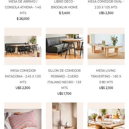
MESA DE ARRIMO /
LIBRO DECO -
MESA COMEDOR OVAL -
CONSOLA ATHENA - 1.40
BROOKLYN HOME
2.20 X 1.05 MTS
MTS
$ 3,400
U$S 2,300
$ 26,000
MESA COMEDOR
SILLON DE COMEDOR
MESA LIVING
PATAGONIA - 2.45 X 1.00
FERRARO - CUERO
TRAVERTINO - 1.60 X
MTS
ITALIANO NEGRO - 1.53
0.80 MTS
U$S 2,300
MTS
U$S 2,100
U$S 1,700