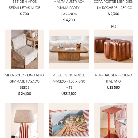
SET DE 4 AROS
MANTA AUSTRIACA
COPA POSTRE MERIDIEN
SERVILLETAS NUDE
PIJAMA PARTY -
- LA ROCHERE - 230 CC
$ 700
LAVANDA
$ 2,340
$ 4,200
(x6)
SILLA SOHO - LINO ALTO
MESA LIVING ROBLE
PUFF JAGGER - CUERO
GRAMAJE RAYADO
MACIZO - 1.50 X 0.90
ITALIANO
BEIGE
MTS
U$S 580
$ 24,100
U$S 2,100