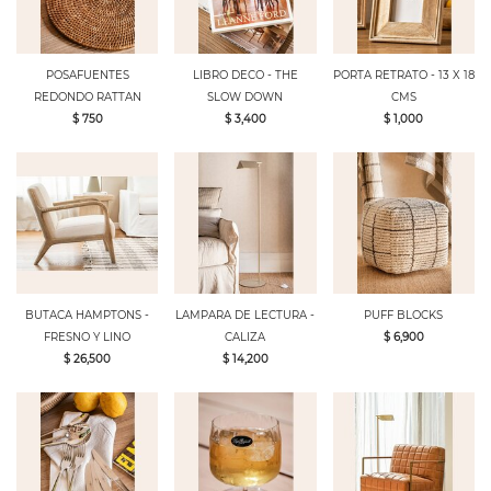
POSAFUENTES
LIBRO DECO - THE
PORTA RETRATO - 13 X 18
REDONDO RATTAN
SLOW DOWN
CMS
$ 750
$ 3,400
$ 1,000
BUTACA HAMPTONS -
LAMPARA DE LECTURA -
PUFF BLOCKS
FRESNO Y LINO
CALIZA
$ 6,900
$ 26,500
$ 14,200