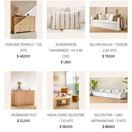
COMODA TEMPLO - 1.25
ALMOHADON
SILLON MALVA - TUSSOR
MTS
TAMARINDO - 40 X 60
- 2.20 MTS
$ 48,000
CMS
$ 78,500
$ 1,800
APARADOR TILO
MESA LIVING SILVESTRE
SILLON FOA - LINO
$ 52,000
- 1.10 MTS
ANTIMANCHAS - 3 MTS
$ 38,000
$ 88,800