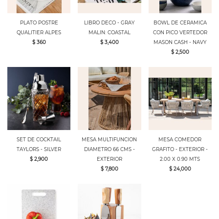
PLATO POSTRE
LIBRO DECO - GRAY
BOWL DE CERAMICA
QUALITIER ALPES
MALIN: COASTAL
CON PICO VERTEDOR
$ 360
$ 3,400
MASON CASH - NAVY
$ 2,500
SET DE COCKTAIL
MESA MULTIFUNCION
MESA COMEDOR
TAYLORS - SILVER
DIAMETRO 66 CMS -
GRAFITO - EXTERIOR -
$ 2,900
EXTERIOR
2.00 X 0.90 MTS
$ 7,800
$ 24,000