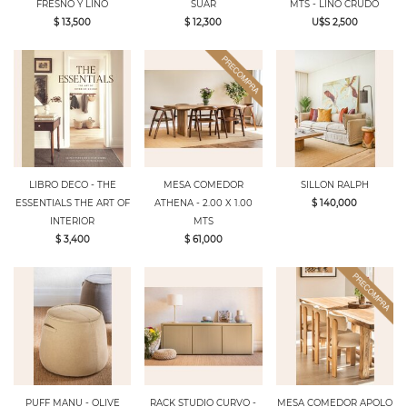
FRESNO Y LINO
SUAR
MTS - LINO CRUDO
$ 13,500
$ 12,300
U$S 2,500
LIBRO DECO - THE
MESA COMEDOR
SILLON RALPH
ESSENTIALS THE ART OF
ATHENA - 2.00 X 1.00
$ 140,000
INTERIOR
MTS
$ 3,400
$ 61,000
PUFF MANU - OLIVE
RACK STUDIO CURVO -
MESA COMEDOR APOLO