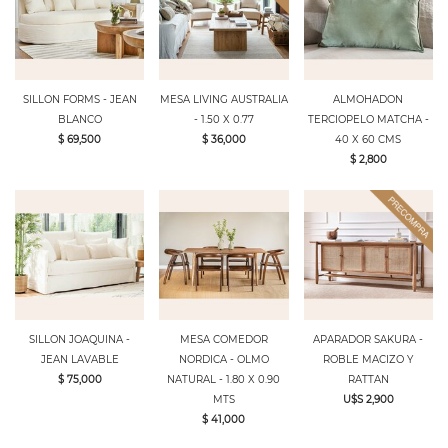
SILLON FORMS - JEAN
MESA LIVING AUSTRALIA
ALMOHADON
BLANCO
- 1.50 X 0.77
TERCIOPELO MATCHA -
$ 69,500
$ 36,000
40 X 60 CMS
$ 2,800
SILLON JOAQUINA -
MESA COMEDOR
APARADOR SAKURA -
JEAN LAVABLE
NORDICA - OLMO
ROBLE MACIZO Y
$ 75,000
NATURAL - 1.80 X 0.90
RATTAN
MTS
U$S 2,900
$ 41,000