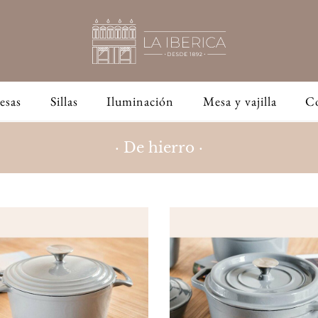
esas
Sillas
Iluminación
Mesa y vajilla
C
· De hierro ·