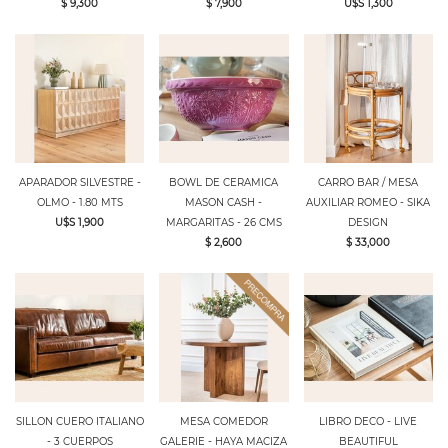
$ 9,300
$ 7,900
U$S 1,300
APARADOR SILVESTRE -
BOWL DE CERAMICA
CARRO BAR / MESA
OLMO - 1.80 MTS
MASON CASH -
AUXILIAR ROMEO - SIKA
U$S 1,900
MARGARITAS - 26 CMS
DESIGN
$ 2,600
$ 33,000
SILLON CUERO ITALIANO
MESA COMEDOR
LIBRO DECO - LIVE
- 3 CUERPOS
GALERIE - HAYA MACIZA
BEAUTIFUL