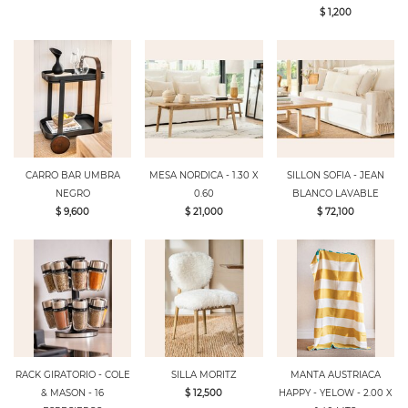
$ 1,200
CARRO BAR UMBRA
MESA NORDICA - 1.30 X
SILLON SOFIA - JEAN
NEGRO
0.60
BLANCO LAVABLE
$ 9,600
$ 21,000
$ 72,100
RACK GIRATORIO - COLE
SILLA MORITZ
MANTA AUSTRIACA
& MASON - 16
$ 12,500
HAPPY - YELOW - 2.00 X