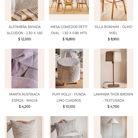
ALFOMBRA RAYADA
MESA COMEDOR PETIT
SILLA BONHAM - OLMO
ALGODON - 2.30 X 1.60
OVAL - 1.30 X 0.80 MTS
MIEL
$ 12,000
$ 16,800
$ 8,900
MANTA AUSTRIACA
PUFF POLLY - FUNDA
LAMPARA THOR BROWN
ESPIGA - MALVA
LINO CUADROS
- TEXTURADA
$ 4,200
$ 10,100
$ 4,700