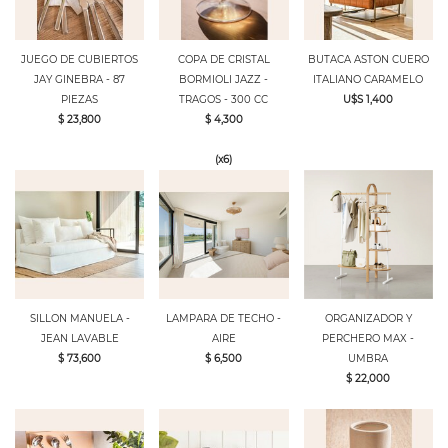
JUEGO DE CUBIERTOS
COPA DE CRISTAL
BUTACA ASTON CUERO
JAY GINEBRA - 87
BORMIOLI JAZZ -
ITALIANO CARAMELO
PIEZAS
TRAGOS - 300 CC
U$S 1,400
$ 23,800
$ 4,300
(x6)
SILLON MANUELA -
LAMPARA DE TECHO -
ORGANIZADOR Y
JEAN LAVABLE
AIRE
PERCHERO MAX -
$ 73,600
$ 6,500
UMBRA
$ 22,000