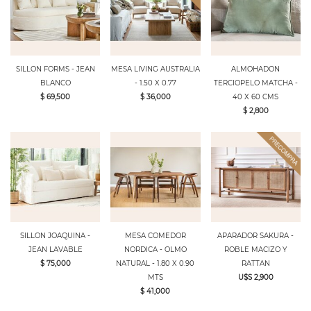
SILLON FORMS - JEAN
MESA LIVING AUSTRALIA
ALMOHADON
BLANCO
- 1.50 X 0.77
TERCIOPELO MATCHA -
$ 69,500
$ 36,000
40 X 60 CMS
$ 2,800
SILLON JOAQUINA -
MESA COMEDOR
APARADOR SAKURA -
JEAN LAVABLE
NORDICA - OLMO
ROBLE MACIZO Y
$ 75,000
NATURAL - 1.80 X 0.90
RATTAN
MTS
U$S 2,900
$ 41,000