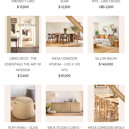
FRESNO Y LINO
SUAR
MTS - LINO CRUDO
$ 13,500
$ 12,300
U$S 2,500
LIBRO DECO - THE
MESA COMEDOR
SILLON RALPH
ESSENTIALS THE ART OF
ATHENA - 2.00 X 1.00
$ 140,000
INTERIOR
MTS
$ 3,400
$ 61,000
PUFF MANU - OLIVE
RACK STUDIO CURVO -
MESA COMEDOR APOLO