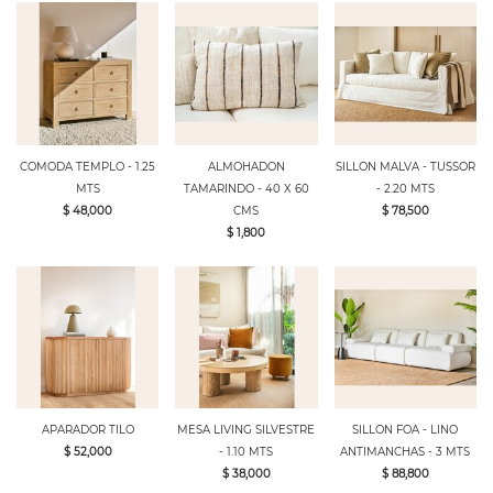
COMODA TEMPLO - 1.25
ALMOHADON
SILLON MALVA - TUSSOR
MTS
TAMARINDO - 40 X 60
- 2.20 MTS
$ 48,000
CMS
$ 78,500
$ 1,800
APARADOR TILO
MESA LIVING SILVESTRE
SILLON FOA - LINO
$ 52,000
- 1.10 MTS
ANTIMANCHAS - 3 MTS
$ 38,000
$ 88,800