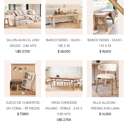
SILLON ALMA XL LINO
BANCO ISIDRO - OLMO -
BANCO ISIDRO - OLMO -
CRUDO - 2.80 MTS
1.83 X 35
1.10 X 33
U$S 3,700
$ 26,000
$ 16,500
JUEGO DE CUBIERTOS
MESA COMEDOR
SILLA ALLEGRA -
JAY CORAL - 87 PIEZAS
MILANO - ROBLE - 2.45 X
FRESNO AVELLANA
$ 17,800
0.90 MTS
$ 14,500
U$S 2,700