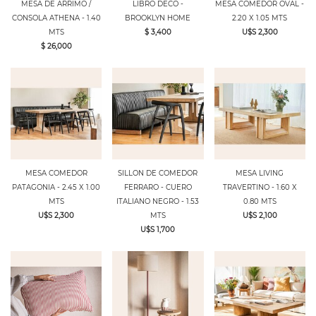
MESA DE ARRIMO /
LIBRO DECO -
MESA COMEDOR OVAL -
CONSOLA ATHENA - 1.40
BROOKLYN HOME
2.20 X 1.05 MTS
MTS
$ 3,400
U$S 2,300
$ 26,000
MESA COMEDOR
SILLON DE COMEDOR
MESA LIVING
PATAGONIA - 2.45 X 1.00
FERRARO - CUERO
TRAVERTINO - 1.60 X
MTS
ITALIANO NEGRO - 1.53
0.80 MTS
U$S 2,300
MTS
U$S 2,100
U$S 1,700