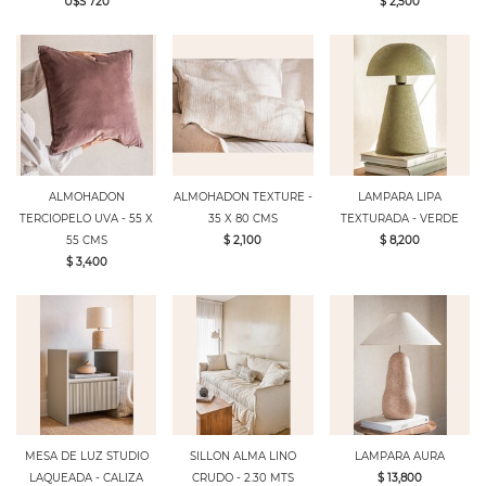
U$S 720
$ 2,500
ALMOHADON
ALMOHADON TEXTURE -
LAMPARA LIPA
TERCIOPELO UVA - 55 X
35 X 80 CMS
TEXTURADA - VERDE
55 CMS
$ 2,100
$ 8,200
$ 3,400
MESA DE LUZ STUDIO
SILLON ALMA LINO
LAMPARA AURA
LAQUEADA - CALIZA
CRUDO - 2.30 MTS
$ 13,800