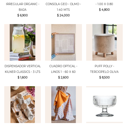
IRREGULAR ORGANIC -
CONSOLA GEO - OLMO -
- 1.00 X 0.80
BAJA
1.40 MTS
$ 4,800
$ 6,900
$ 24,000
DISPENSADOR VERTICAL
CUADRO OPTICAL -
PUFF POLLY -
KILNER CLASSICS - 3 LTS
LINOS 1 - 60 X 60
TERCIOPELO OLIVA
$ 1,600
$ 2,600
$ 8,500