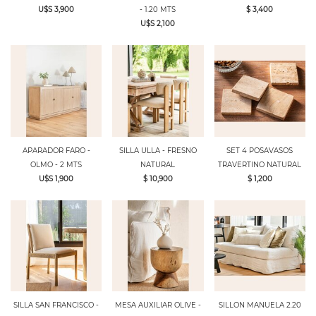
U$S 3,900
- 1.20 MTS
$ 3,400
U$S 2,100
APARADOR FARO -
SILLA ULLA - FRESNO
SET 4 POSAVASOS
OLMO - 2 MTS
NATURAL
TRAVERTINO NATURAL
U$S 1,900
$ 10,900
$ 1,200
SILLA SAN FRANCISCO -
MESA AUXILIAR OLIVE -
SILLON MANUELA 2.20