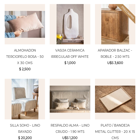
ALMOHADON
VASIJA CERAMICA
APARADOR BALZAC -
TERCIOPELO ROSA - 50
IRREGULAR OFF WHITE
ROBLE - 2.50 MTS
X 30 CMS
$ 1,000
U$S 3,600
$ 2,500
SILLA SOHO - LINO
RESPALDO ALMA - LINO
PLATO / BANDEJA
RAYADO
CRUDO - 1.90 MTS
METAL GLITTER - 20 X 15
$ 20,200
U$S 1,200
CMS