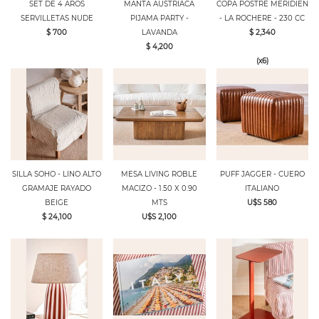
SET DE 4 AROS
MANTA AUSTRIACA
COPA POSTRE MERIDIEN
SERVILLETAS NUDE
PIJAMA PARTY -
- LA ROCHERE - 230 CC
$ 700
LAVANDA
$ 2,340
$ 4,200
(x6)
SILLA SOHO - LINO ALTO
MESA LIVING ROBLE
PUFF JAGGER - CUERO
GRAMAJE RAYADO
MACIZO - 1.50 X 0.90
ITALIANO
BEIGE
MTS
U$S 580
$ 24,100
U$S 2,100