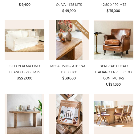
$ 9,400
OLIVA - 1.75 MTS
- 2.50 X 1.10 MTS
$ 49,900
$ 75,000
SILLON ALMA LINO
MESA LIVING ATHENA -
BERGERE CUERO
BLANCO - 2.08 MTS
1.50 X 0.80
ITALIANO ENVEJECIDO
U$S 2,800
$ 38,000
CON TACHAS
U$S 1,350