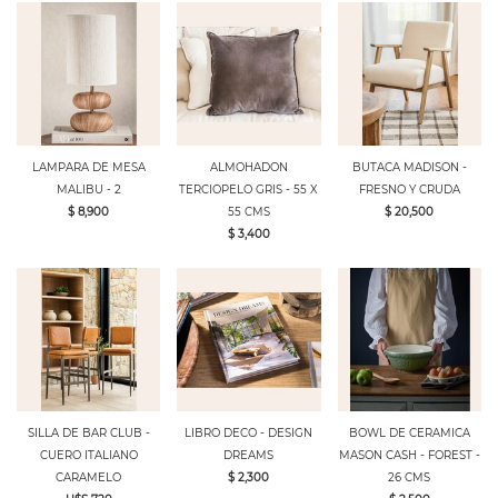
LAMPARA DE MESA
ALMOHADON
BUTACA MADISON -
MALIBU - 2
TERCIOPELO GRIS - 55 X
FRESNO Y CRUDA
$ 8,900
55 CMS
$ 20,500
$ 3,400
SILLA DE BAR CLUB -
LIBRO DECO - DESIGN
BOWL DE CERAMICA
CUERO ITALIANO
DREAMS
MASON CASH - FOREST -
CARAMELO
$ 2,300
26 CMS