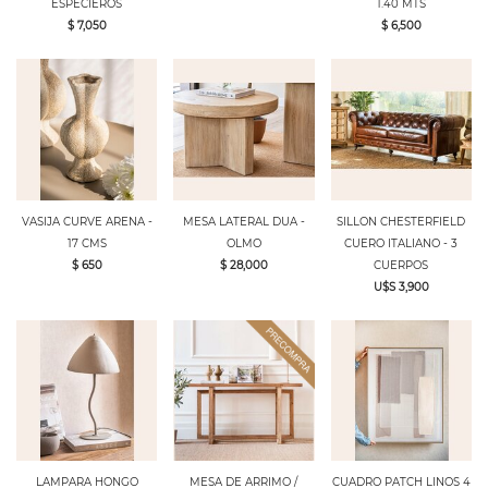
ESPECIEROS
1.40 MTS
$ 7,050
$ 6,500
VASIJA CURVE ARENA -
MESA LATERAL DUA -
SILLON CHESTERFIELD
17 CMS
OLMO
CUERO ITALIANO - 3
$ 650
$ 28,000
CUERPOS
U$S 3,900
LAMPARA HONGO
MESA DE ARRIMO /
CUADRO PATCH LINOS 4