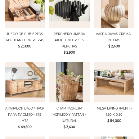
JUEGO DE CUBIERTOS
PERCHERO UMBRA
VASIJA RAYAS CREMA -
JAY TITANIO - 87 PIEZAS
PICKET NEGRO - 5
26 CMS
$ 23,800
PERCHAS
$ 2,400
$ 2,900
APARADOR BAJO / RACK
CHAMPAGNERA
MESA LIVING RALPH -
PARA TV OLMO - 1.75
ACRILICO Y RATTAN -
1.60 X 0.80
MTS
NATURAL
$ 54,000
$ 49,500
$ 3,600