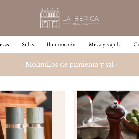
esas
Sillas
Iluminación
Mesa y vajilla
C
· Molinillos de pimienta y sal ·