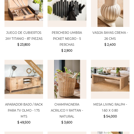
JUEGO DE CUBIERTOS
PERCHERO UMBRA
VASIJA RAYAS CREMA -
JAY TITANIO - 87 PIEZAS
PICKET NEGRO - 5
26 CMS
$ 23,800
PERCHAS
$ 2,400
$ 2,900
APARADOR BAJO / RACK
CHAMPAGNERA
MESA LIVING RALPH -
PARA TV OLMO - 1.75
ACRILICO Y RATTAN -
1.60 X 0.80
MTS
NATURAL
$ 54,000
$ 49,500
$ 3,600