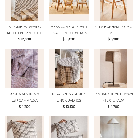
ALFOMBRA RAYADA
MESA COMEDOR PETIT
SILLA BONHAM - OLMO
ALGODON - 2.30 X 1.60
OVAL - 1.30 X 0.80 MTS
MIEL
$ 12,000
$ 16,800
$ 8,900
MANTA AUSTRIACA
PUFF POLLY - FUNDA
LAMPARA THOR BROWN
ESPIGA - MALVA
LINO CUADROS
- TEXTURADA
$ 4,200
$ 10,100
$ 4,700