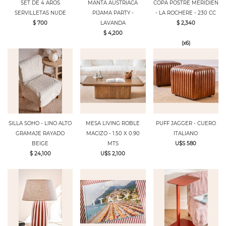
SET DE 4 AROS
MANTA AUSTRIACA
COPA POSTRE MERIDIEN
SERVILLETAS NUDE
PIJAMA PARTY -
- LA ROCHERE - 230 CC
$ 700
LAVANDA
$ 2,340
$ 4,200
(x6)
SILLA SOHO - LINO ALTO
MESA LIVING ROBLE
PUFF JAGGER - CUERO
GRAMAJE RAYADO
MACIZO - 1.50 X 0.90
ITALIANO
BEIGE
MTS
U$S 580
$ 24,100
U$S 2,100