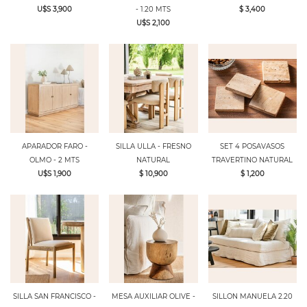
U$S 3,900
- 1.20 MTS
$ 3,400
U$S 2,100
APARADOR FARO -
SILLA ULLA - FRESNO
SET 4 POSAVASOS
OLMO - 2 MTS
NATURAL
TRAVERTINO NATURAL
U$S 1,900
$ 10,900
$ 1,200
SILLA SAN FRANCISCO -
MESA AUXILIAR OLIVE -
SILLON MANUELA 2.20