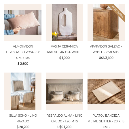
ALMOHADON
VASIJA CERAMICA
APARADOR BALZAC -
TERCIOPELO ROSA - 50
IRREGULAR OFF WHITE
ROBLE - 2.50 MTS
X 30 CMS
$ 1,000
U$S 3,600
$ 2,500
SILLA SOHO - LINO
RESPALDO ALMA - LINO
PLATO / BANDEJA
RAYADO
CRUDO - 1.90 MTS
METAL GLITTER - 20 X 15
$ 20,200
U$S 1,200
CMS