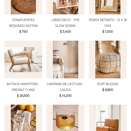
POSAFUENTES
LIBRO DECO - THE
PORTA RETRATO - 13 X 18
REDONDO RATTAN
SLOW DOWN
CMS
$ 750
$ 3,400
$ 1,000
BUTACA HAMPTONS -
LAMPARA DE LECTURA -
PUFF BLOCKS
FRESNO Y LINO
CALIZA
$ 6,900
$ 26,500
$ 14,200