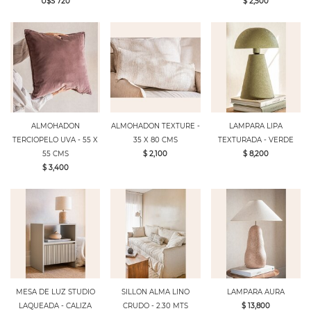
U$S 720
$ 2,500
ALMOHADON
ALMOHADON TEXTURE -
LAMPARA LIPA
TERCIOPELO UVA - 55 X
35 X 80 CMS
TEXTURADA - VERDE
55 CMS
$ 2,100
$ 8,200
$ 3,400
MESA DE LUZ STUDIO
SILLON ALMA LINO
LAMPARA AURA
LAQUEADA - CALIZA
CRUDO - 2.30 MTS
$ 13,800