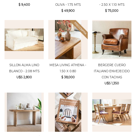
$ 9,400
OLIVA - 1.75 MTS
- 2.50 X 1.10 MTS
$ 49,900
$ 75,000
SILLON ALMA LINO
MESA LIVING ATHENA -
BERGERE CUERO
BLANCO - 2.08 MTS
1.50 X 0.80
ITALIANO ENVEJECIDO
U$S 2,800
$ 38,000
CON TACHAS
U$S 1,350