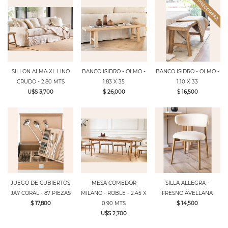
SILLON ALMA XL LINO
BANCO ISIDRO - OLMO -
BANCO ISIDRO - OLMO -
CRUDO - 2.80 MTS
1.83 X 35
1.10 X 33
U$S 3,700
$ 26,000
$ 16,500
JUEGO DE CUBIERTOS
MESA COMEDOR
SILLA ALLEGRA -
JAY CORAL - 87 PIEZAS
MILANO - ROBLE - 2.45 X
FRESNO AVELLANA
$ 17,800
0.90 MTS
$ 14,500
U$S 2,700