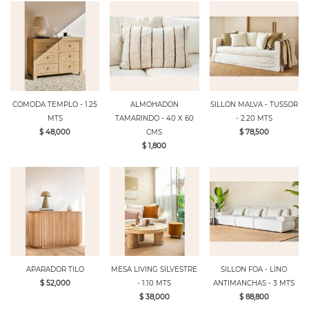
COMODA TEMPLO - 1.25
ALMOHADON
SILLON MALVA - TUSSOR
MTS
TAMARINDO - 40 X 60
- 2.20 MTS
$ 48,000
CMS
$ 78,500
$ 1,800
APARADOR TILO
MESA LIVING SILVESTRE
SILLON FOA - LINO
$ 52,000
- 1.10 MTS
ANTIMANCHAS - 3 MTS
$ 38,000
$ 88,800