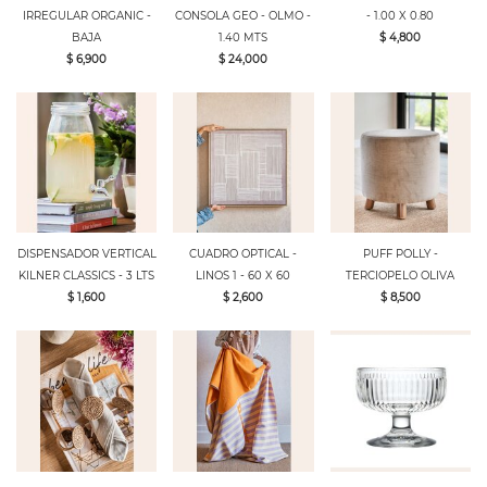
IRREGULAR ORGANIC -
CONSOLA GEO - OLMO -
- 1.00 X 0.80
BAJA
1.40 MTS
$ 4,800
$ 6,900
$ 24,000
DISPENSADOR VERTICAL
CUADRO OPTICAL -
PUFF POLLY -
KILNER CLASSICS - 3 LTS
LINOS 1 - 60 X 60
TERCIOPELO OLIVA
$ 1,600
$ 2,600
$ 8,500