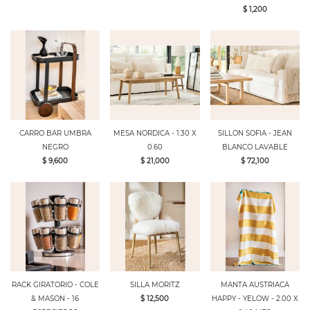
$ 1,200
CARRO BAR UMBRA
MESA NORDICA - 1.30 X
SILLON SOFIA - JEAN
NEGRO
0.60
BLANCO LAVABLE
$ 9,600
$ 21,000
$ 72,100
RACK GIRATORIO - COLE
SILLA MORITZ
MANTA AUSTRIACA
& MASON - 16
$ 12,500
HAPPY - YELOW - 2.00 X