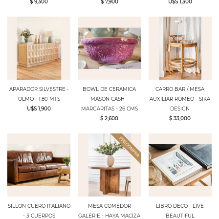
$ 9,300
$ 7,900
U$S 1,300
APARADOR SILVESTRE -
BOWL DE CERAMICA
CARRO BAR / MESA
OLMO - 1.80 MTS
MASON CASH -
AUXILIAR ROMEO - SIKA
U$S 1,900
MARGARITAS - 26 CMS
DESIGN
$ 2,600
$ 33,000
SILLON CUERO ITALIANO
MESA COMEDOR
LIBRO DECO - LIVE
- 3 CUERPOS
GALERIE - HAYA MACIZA
BEAUTIFUL