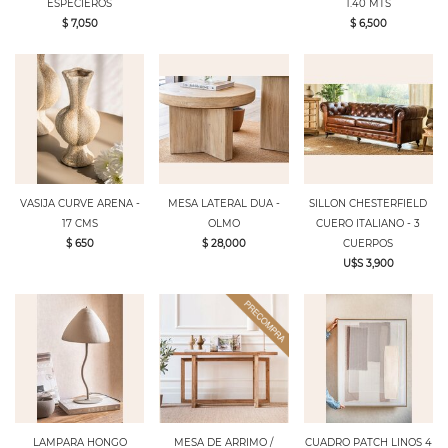
ESPECIEROS
1.40 MTS
$ 7,050
$ 6,500
VASIJA CURVE ARENA -
MESA LATERAL DUA -
SILLON CHESTERFIELD
17 CMS
OLMO
CUERO ITALIANO - 3
$ 650
$ 28,000
CUERPOS
U$S 3,900
LAMPARA HONGO
MESA DE ARRIMO /
CUADRO PATCH LINOS 4