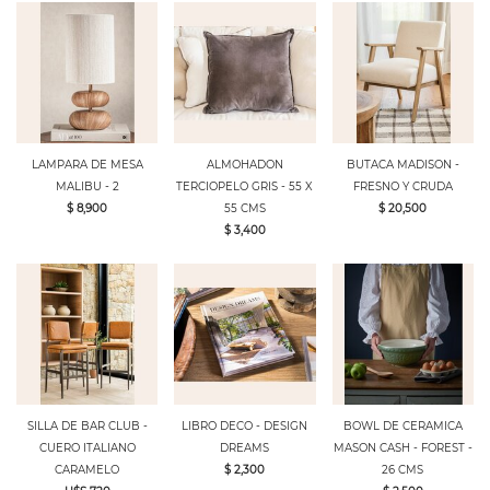
LAMPARA DE MESA
ALMOHADON
BUTACA MADISON -
MALIBU - 2
TERCIOPELO GRIS - 55 X
FRESNO Y CRUDA
$ 8,900
55 CMS
$ 20,500
$ 3,400
SILLA DE BAR CLUB -
LIBRO DECO - DESIGN
BOWL DE CERAMICA
CUERO ITALIANO
DREAMS
MASON CASH - FOREST -
CARAMELO
$ 2,300
26 CMS