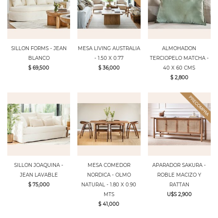
SILLON FORMS - JEAN
MESA LIVING AUSTRALIA
ALMOHADON
BLANCO
- 1.50 X 0.77
TERCIOPELO MATCHA -
$ 69,500
$ 36,000
40 X 60 CMS
$ 2,800
SILLON JOAQUINA -
MESA COMEDOR
APARADOR SAKURA -
JEAN LAVABLE
NORDICA - OLMO
ROBLE MACIZO Y
$ 75,000
NATURAL - 1.80 X 0.90
RATTAN
MTS
U$S 2,900
$ 41,000