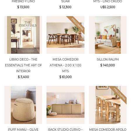
FRESNO Y LINO
SUAR
MTS - LINO CRUDO
$ 13,500
$ 12,300
U$S 2,500
LIBRO DECO - THE
MESA COMEDOR
SILLON RALPH
ESSENTIALS THE ART OF
ATHENA - 2.00 X 1.00
$ 140,000
INTERIOR
MTS
$ 3,400
$ 61,000
PUFF MANU - OLIVE
RACK STUDIO CURVO -
MESA COMEDOR APOLO