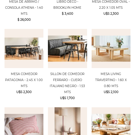
MESA DE ARRIMO /
LIBRO DECO -
MESA COMEDOR OVAL -
CONSOLA ATHENA - 1.40
BROOKLYN HOME
2.20 X 1.05 MTS
MTS
$ 3,400
U$S 2,300
$ 26,000
MESA COMEDOR
SILLON DE COMEDOR
MESA LIVING
PATAGONIA - 2.45 X 1.00
FERRARO - CUERO
TRAVERTINO - 1.60 X
MTS
ITALIANO NEGRO - 1.53
0.80 MTS
U$S 2,300
MTS
U$S 2,100
U$S 1,700