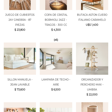
JUEGO DE CUBIERTOS
COPA DE CRISTAL
BUTACA ASTON CUERO
JAY GINEBRA - 87
BORMIOLI JAZZ -
ITALIANO CARAMELO
PIEZAS
TRAGOS - 300 CC
U$S 1,400
$ 23,800
$ 4,300
(x6)
SILLON MANUELA -
LAMPARA DE TECHO -
ORGANIZADOR Y
JEAN LAVABLE
AIRE
PERCHERO MAX -
$ 73,600
$ 6,500
UMBRA
$ 22,000