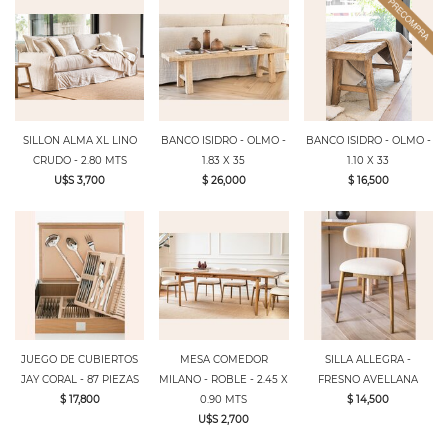
SILLON ALMA XL LINO
BANCO ISIDRO - OLMO -
BANCO ISIDRO - OLMO -
CRUDO - 2.80 MTS
1.83 X 35
1.10 X 33
U$S 3,700
$ 26,000
$ 16,500
JUEGO DE CUBIERTOS
MESA COMEDOR
SILLA ALLEGRA -
JAY CORAL - 87 PIEZAS
MILANO - ROBLE - 2.45 X
FRESNO AVELLANA
$ 17,800
0.90 MTS
$ 14,500
U$S 2,700