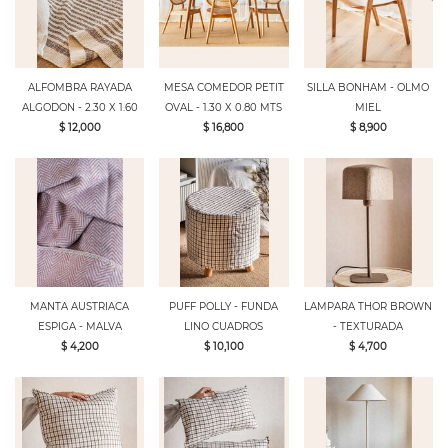
ALFOMBRA RAYADA
MESA COMEDOR PETIT
SILLA BONHAM - OLMO
ALGODON - 2.30 X 1.60
OVAL - 1.30 X 0.80 MTS
MIEL
$ 12,000
$ 16,800
$ 8,900
MANTA AUSTRIACA
PUFF POLLY - FUNDA
LAMPARA THOR BROWN
ESPIGA - MALVA
LINO CUADROS
- TEXTURADA
$ 4,200
$ 10,100
$ 4,700