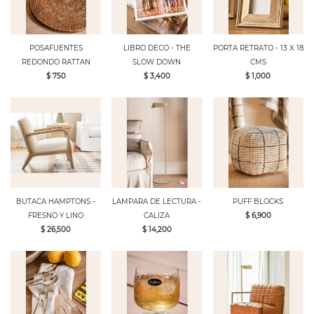
POSAFUENTES
LIBRO DECO - THE
PORTA RETRATO - 13 X 18
REDONDO RATTAN
SLOW DOWN
CMS
$ 750
$ 3,400
$ 1,000
BUTACA HAMPTONS -
LAMPARA DE LECTURA -
PUFF BLOCKS
FRESNO Y LINO
CALIZA
$ 6,900
$ 26,500
$ 14,200