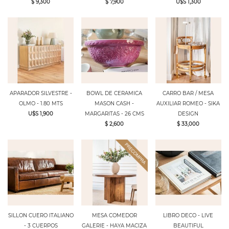
$ 9,300
$ 7,900
U$S 1,300
APARADOR SILVESTRE -
BOWL DE CERAMICA
CARRO BAR / MESA
OLMO - 1.80 MTS
MASON CASH -
AUXILIAR ROMEO - SIKA
U$S 1,900
MARGARITAS - 26 CMS
DESIGN
$ 2,600
$ 33,000
SILLON CUERO ITALIANO
MESA COMEDOR
LIBRO DECO - LIVE
- 3 CUERPOS
GALERIE - HAYA MACIZA
BEAUTIFUL