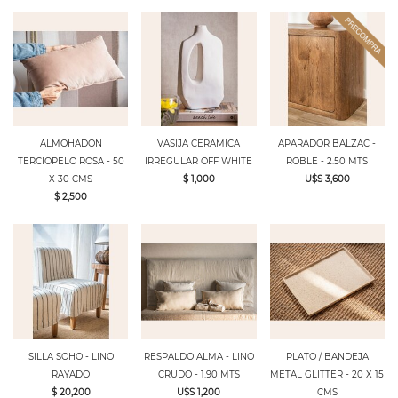
ALMOHADON
VASIJA CERAMICA
APARADOR BALZAC -
TERCIOPELO ROSA - 50
IRREGULAR OFF WHITE
ROBLE - 2.50 MTS
X 30 CMS
$ 1,000
U$S 3,600
$ 2,500
SILLA SOHO - LINO
RESPALDO ALMA - LINO
PLATO / BANDEJA
RAYADO
CRUDO - 1.90 MTS
METAL GLITTER - 20 X 15
$ 20,200
U$S 1,200
CMS