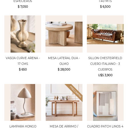
ESPECIEROS
1.40 MTS
$ 7,050
$ 6,500
VASIJA CURVE ARENA -
MESA LATERAL DUA -
SILLON CHESTERFIELD
17 CMS
OLMO
CUERO ITALIANO - 3
$ 650
$ 28,000
CUERPOS
U$S 3,900
LAMPARA HONGO
MESA DE ARRIMO /
CUADRO PATCH LINOS 4