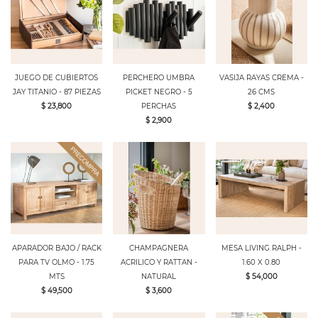
JUEGO DE CUBIERTOS
PERCHERO UMBRA
VASIJA RAYAS CREMA -
JAY TITANIO - 87 PIEZAS
PICKET NEGRO - 5
26 CMS
$ 23,800
PERCHAS
$ 2,400
$ 2,900
APARADOR BAJO / RACK
CHAMPAGNERA
MESA LIVING RALPH -
PARA TV OLMO - 1.75
ACRILICO Y RATTAN -
1.60 X 0.80
MTS
NATURAL
$ 54,000
$ 49,500
$ 3,600