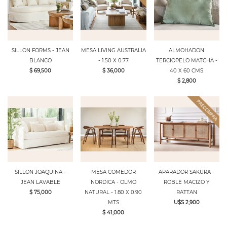
SILLON FORMS - JEAN
MESA LIVING AUSTRALIA
ALMOHADON
BLANCO
- 1.50 X 0.77
TERCIOPELO MATCHA -
$ 69,500
$ 36,000
40 X 60 CMS
$ 2,800
SILLON JOAQUINA -
MESA COMEDOR
APARADOR SAKURA -
JEAN LAVABLE
NORDICA - OLMO
ROBLE MACIZO Y
$ 75,000
NATURAL - 1.80 X 0.90
RATTAN
MTS
U$S 2,900
$ 41,000