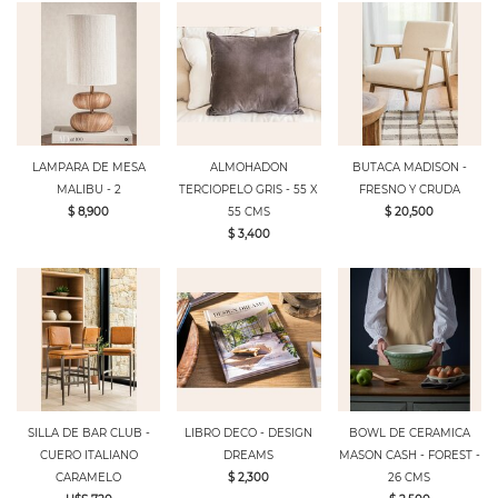
LAMPARA DE MESA
ALMOHADON
BUTACA MADISON -
MALIBU - 2
TERCIOPELO GRIS - 55 X
FRESNO Y CRUDA
$ 8,900
55 CMS
$ 20,500
$ 3,400
SILLA DE BAR CLUB -
LIBRO DECO - DESIGN
BOWL DE CERAMICA
CUERO ITALIANO
DREAMS
MASON CASH - FOREST -
CARAMELO
$ 2,300
26 CMS