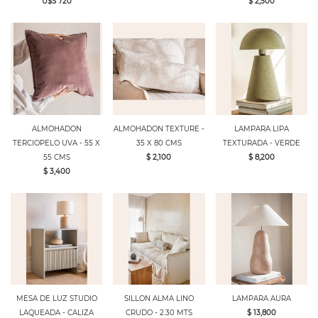
U$S 720
$ 2,500
ALMOHADON
ALMOHADON TEXTURE -
LAMPARA LIPA
TERCIOPELO UVA - 55 X
35 X 80 CMS
TEXTURADA - VERDE
55 CMS
$ 2,100
$ 8,200
$ 3,400
MESA DE LUZ STUDIO
SILLON ALMA LINO
LAMPARA AURA
LAQUEADA - CALIZA
CRUDO - 2.30 MTS
$ 13,800