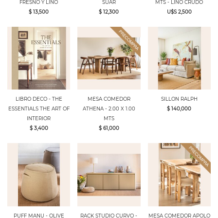
FRESNO Y LINO
SUAR
MTS - LINO CRUDO
$ 13,500
$ 12,300
U$S 2,500
LIBRO DECO - THE
MESA COMEDOR
SILLON RALPH
ESSENTIALS THE ART OF
ATHENA - 2.00 X 1.00
$ 140,000
INTERIOR
MTS
$ 3,400
$ 61,000
PUFF MANU - OLIVE
RACK STUDIO CURVO -
MESA COMEDOR APOLO