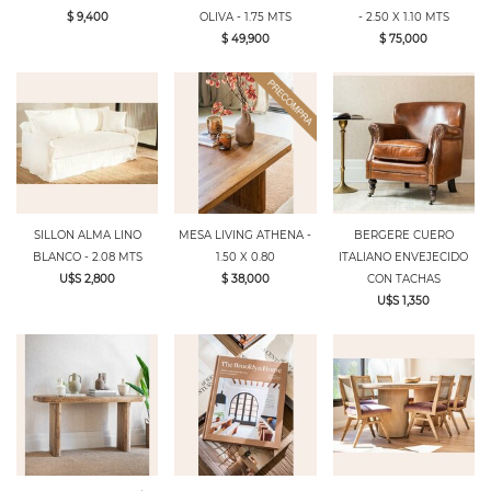
$ 9,400
OLIVA - 1.75 MTS
- 2.50 X 1.10 MTS
$ 49,900
$ 75,000
SILLON ALMA LINO
MESA LIVING ATHENA -
BERGERE CUERO
BLANCO - 2.08 MTS
1.50 X 0.80
ITALIANO ENVEJECIDO
U$S 2,800
$ 38,000
CON TACHAS
U$S 1,350