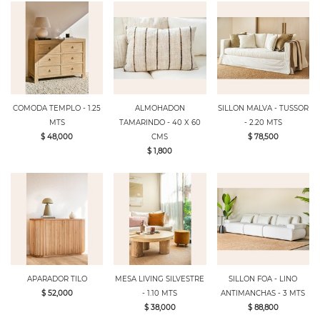
COMODA TEMPLO - 1.25
ALMOHADON
SILLON MALVA - TUSSOR
MTS
TAMARINDO - 40 X 60
- 2.20 MTS
$ 48,000
CMS
$ 78,500
$ 1,800
APARADOR TILO
MESA LIVING SILVESTRE
SILLON FOA - LINO
$ 52,000
- 1.10 MTS
ANTIMANCHAS - 3 MTS
$ 38,000
$ 88,800