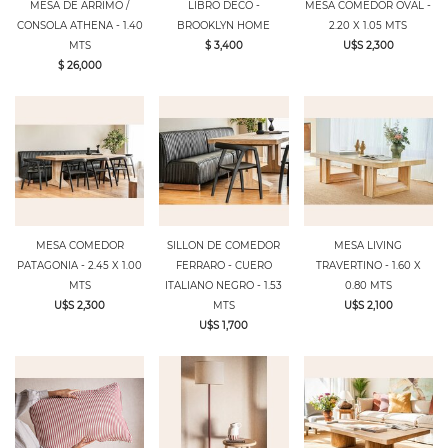
MESA DE ARRIMO /
LIBRO DECO -
MESA COMEDOR OVAL -
CONSOLA ATHENA - 1.40
BROOKLYN HOME
2.20 X 1.05 MTS
MTS
$ 3,400
U$S 2,300
$ 26,000
MESA COMEDOR
SILLON DE COMEDOR
MESA LIVING
PATAGONIA - 2.45 X 1.00
FERRARO - CUERO
TRAVERTINO - 1.60 X
MTS
ITALIANO NEGRO - 1.53
0.80 MTS
U$S 2,300
MTS
U$S 2,100
U$S 1,700