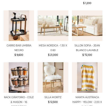
$ 1,200
CARRO BAR UMBRA
MESA NORDICA - 1.30 X
SILLON SOFIA - JEAN
NEGRO
0.60
BLANCO LAVABLE
$ 9,600
$ 21,000
$ 72,100
RACK GIRATORIO - COLE
SILLA MORITZ
MANTA AUSTRIACA
& MASON - 16
$ 12,500
HAPPY - YELOW - 2.00 X