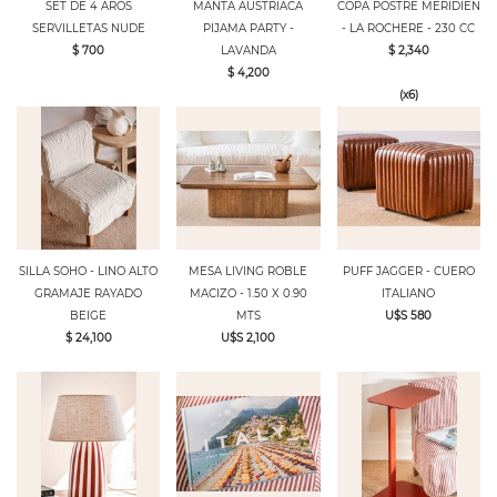
SET DE 4 AROS
MANTA AUSTRIACA
COPA POSTRE MERIDIEN
SERVILLETAS NUDE
PIJAMA PARTY -
- LA ROCHERE - 230 CC
$ 700
LAVANDA
$ 2,340
$ 4,200
(x6)
SILLA SOHO - LINO ALTO
MESA LIVING ROBLE
PUFF JAGGER - CUERO
GRAMAJE RAYADO
MACIZO - 1.50 X 0.90
ITALIANO
BEIGE
MTS
U$S 580
$ 24,100
U$S 2,100