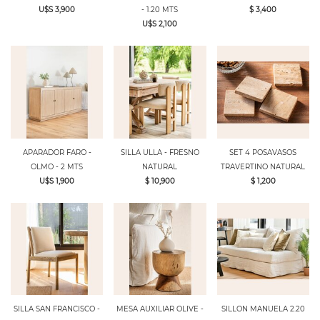
U$S 3,900
- 1.20 MTS
$ 3,400
U$S 2,100
APARADOR FARO -
SILLA ULLA - FRESNO
SET 4 POSAVASOS
OLMO - 2 MTS
NATURAL
TRAVERTINO NATURAL
U$S 1,900
$ 10,900
$ 1,200
SILLA SAN FRANCISCO -
MESA AUXILIAR OLIVE -
SILLON MANUELA 2.20