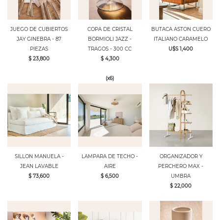
JUEGO DE CUBIERTOS
COPA DE CRISTAL
BUTACA ASTON CUERO
JAY GINEBRA - 87
BORMIOLI JAZZ -
ITALIANO CARAMELO
PIEZAS
TRAGOS - 300 CC
U$S 1,400
$ 23,800
$ 4,300
(x6)
SILLON MANUELA -
LAMPARA DE TECHO -
ORGANIZADOR Y
JEAN LAVABLE
AIRE
PERCHERO MAX -
$ 73,600
$ 6,500
UMBRA
$ 22,000