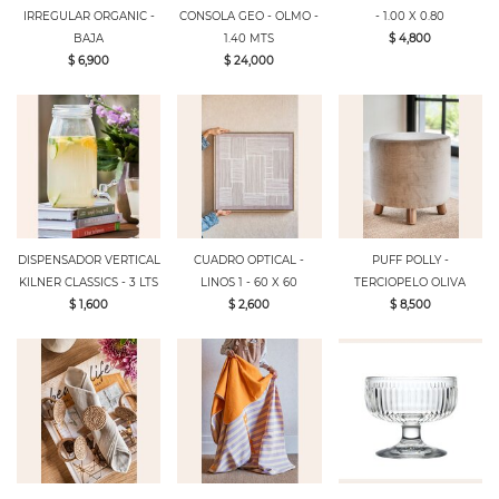
IRREGULAR ORGANIC -
CONSOLA GEO - OLMO -
- 1.00 X 0.80
BAJA
1.40 MTS
$ 4,800
$ 6,900
$ 24,000
DISPENSADOR VERTICAL
CUADRO OPTICAL -
PUFF POLLY -
KILNER CLASSICS - 3 LTS
LINOS 1 - 60 X 60
TERCIOPELO OLIVA
$ 1,600
$ 2,600
$ 8,500