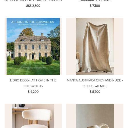
SILLON ALMA LINO BLANCO - 2.08 MTS
LAMPARA SILVESTRE
U$S 2,800
$ 7,300
LIBRO DECO - AT HOME IN THE
MANTA AUSTRIACA GREY AND NUDE -
COTSWOLDS
2.00 X 1.40 MTS
$ 4,200
$ 5,700