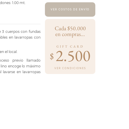
dones: 1.00 mt.
VER COSTOS DE ENVÍO
Cada $50.000
e 3 cuerpos con fundas
en compras...
ables en lavarropas con
GIFT CARD
2.500
 el local.
$
oceso previo llamado
l lino encoge lo máximo
VER CONDICIONES
 lavarse en lavarropas