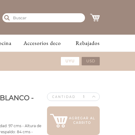
ocina
Accesorios deco
Rebajados
UYU
USD
 BLANCO -
CANTIDAD
AGREGAR AL
CARRITO
dad: 97 cms - Altura de
 respaldo: 84 cms -