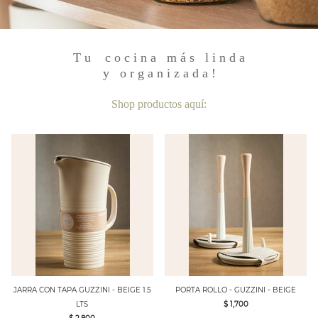
T u c o c i n a m á s
l i n d a
y
o r g a n i z a d a
!
Shop productos aquí:
JARRA CON TAPA GUZZINI - BEIGE 1.5
PORTA ROLLO - GUZZINI - BEIGE
LTS
$ 1,700