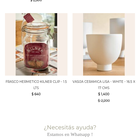
$ 2,800
FRASCO HERMETICO KILNER CLIP - 1.5
VASIJA CERAMICA LISA - WHITE - 16.5 X
LTS
17 CMS
$ 640
$ 1,400
$ 2,200
¿Necesitás ayuda?
Estamos en Whatsapp !