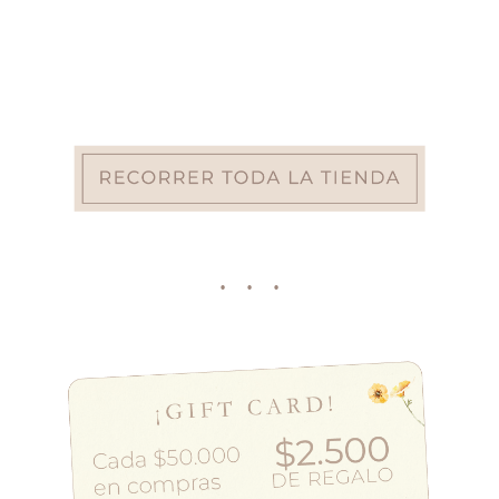
· · ·