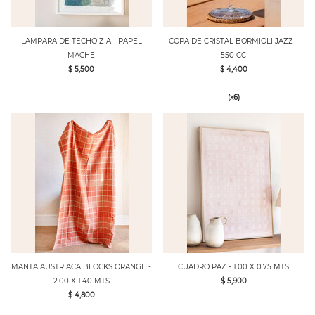
LAMPARA DE TECHO ZIA - PAPEL
COPA DE CRISTAL BORMIOLI JAZZ -
MACHE
550 CC
$ 5,500
$ 4,400
(x6)
MANTA AUSTRIACA BLOCKS ORANGE -
CUADRO PAZ - 1.00 X 0.75 MTS
2.00 X 1.40 MTS
$ 5,900
$ 4,800