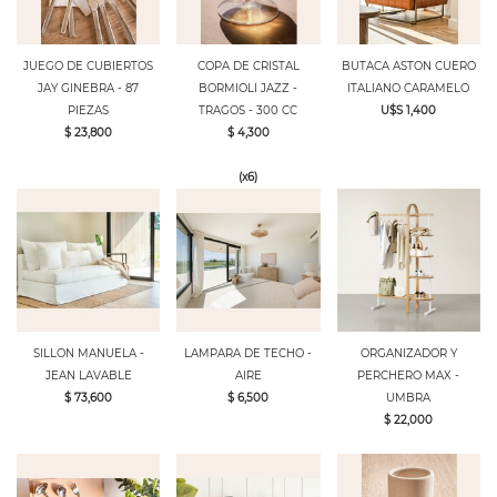
JUEGO DE CUBIERTOS
COPA DE CRISTAL
BUTACA ASTON CUERO
JAY GINEBRA - 87
BORMIOLI JAZZ -
ITALIANO CARAMELO
PIEZAS
TRAGOS - 300 CC
U$S 1,400
$ 23,800
$ 4,300
(x6)
SILLON MANUELA -
LAMPARA DE TECHO -
ORGANIZADOR Y
JEAN LAVABLE
AIRE
PERCHERO MAX -
$ 73,600
$ 6,500
UMBRA
$ 22,000