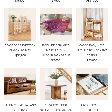
$ 9,300
$ 7,900
U$S 1,300
APARADOR SILVESTRE -
BOWL DE CERAMICA
CARRO BAR / MESA
OLMO - 1.80 MTS
MASON CASH -
AUXILIAR ROMEO - SIKA
U$S 1,900
MARGARITAS - 26 CMS
DESIGN
$ 2,600
$ 33,000
SILLON CUERO ITALIANO
MESA COMEDOR
LIBRO DECO - LIVE
- 3 CUERPOS
GALERIE - HAYA MACIZA
BEAUTIFUL