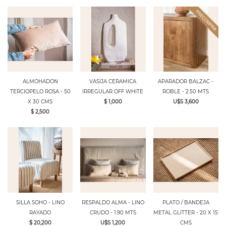
ALMOHADON
VASIJA CERAMICA
APARADOR BALZAC -
TERCIOPELO ROSA - 50
IRREGULAR OFF WHITE
ROBLE - 2.50 MTS
X 30 CMS
$ 1,000
U$S 3,600
$ 2,500
SILLA SOHO - LINO
RESPALDO ALMA - LINO
PLATO / BANDEJA
RAYADO
CRUDO - 1.90 MTS
METAL GLITTER - 20 X 15
$ 20,200
U$S 1,200
CMS