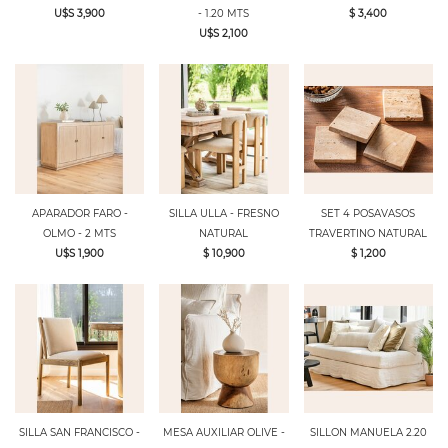
U$S 3,900
- 1.20 MTS
$ 3,400
U$S 2,100
APARADOR FARO -
SILLA ULLA - FRESNO
SET 4 POSAVASOS
OLMO - 2 MTS
NATURAL
TRAVERTINO NATURAL
U$S 1,900
$ 10,900
$ 1,200
SILLA SAN FRANCISCO -
MESA AUXILIAR OLIVE -
SILLON MANUELA 2.20