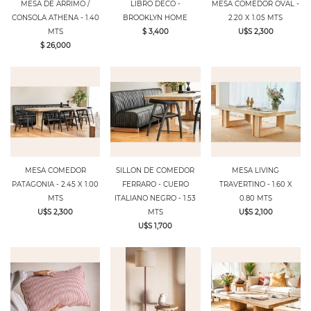
MESA DE ARRIMO /
LIBRO DECO -
MESA COMEDOR OVAL -
CONSOLA ATHENA - 1.40
BROOKLYN HOME
2.20 X 1.05 MTS
MTS
$ 3,400
U$S 2,300
$ 26,000
MESA COMEDOR
SILLON DE COMEDOR
MESA LIVING
PATAGONIA - 2.45 X 1.00
FERRARO - CUERO
TRAVERTINO - 1.60 X
MTS
ITALIANO NEGRO - 1.53
0.80 MTS
U$S 2,300
MTS
U$S 2,100
U$S 1,700