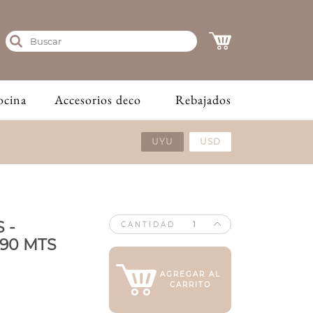
ocina
Accesorios deco
Rebajados
UYU
USD
 -
CANTIDAD
.90 MTS
AGREGAR AL
CARRITO