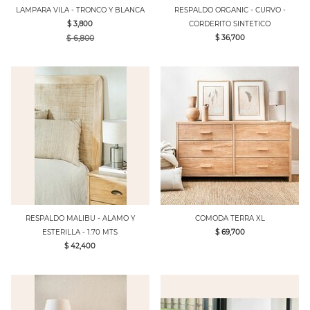
LAMPARA VILA - TRONCO Y BLANCA
RESPALDO ORGANIC - CURVO -
$ 3,800
CORDERITO SINTETICO
$ 6,800
$ 36,700
RESPALDO MALIBU - ALAMO Y
COMODA TERRA XL
ESTERILLA - 1.70 MTS
$ 69,700
$ 42,400