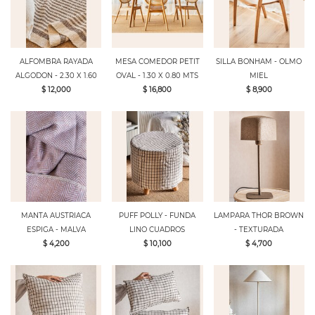
ALFOMBRA RAYADA
MESA COMEDOR PETIT
SILLA BONHAM - OLMO
ALGODON - 2.30 X 1.60
OVAL - 1.30 X 0.80 MTS
MIEL
$ 12,000
$ 16,800
$ 8,900
MANTA AUSTRIACA
PUFF POLLY - FUNDA
LAMPARA THOR BROWN
ESPIGA - MALVA
LINO CUADROS
- TEXTURADA
$ 4,200
$ 10,100
$ 4,700