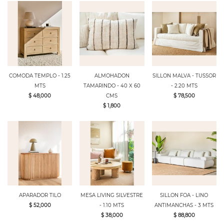
COMODA TEMPLO - 1.25
ALMOHADON
SILLON MALVA - TUSSOR
MTS
TAMARINDO - 40 X 60
- 2.20 MTS
$ 48,000
CMS
$ 78,500
$ 1,800
APARADOR TILO
MESA LIVING SILVESTRE
SILLON FOA - LINO
$ 52,000
- 1.10 MTS
ANTIMANCHAS - 3 MTS
$ 38,000
$ 88,800