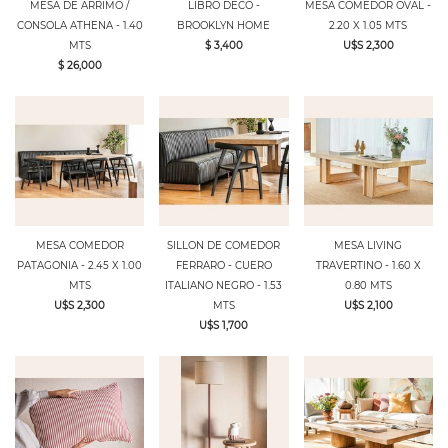
MESA DE ARRIMO /
LIBRO DECO -
MESA COMEDOR OVAL -
CONSOLA ATHENA - 1.40
BROOKLYN HOME
2.20 X 1.05 MTS
MTS
$ 3,400
U$S 2,300
$ 26,000
MESA COMEDOR
SILLON DE COMEDOR
MESA LIVING
PATAGONIA - 2.45 X 1.00
FERRARO - CUERO
TRAVERTINO - 1.60 X
MTS
ITALIANO NEGRO - 1.53
0.80 MTS
U$S 2,300
MTS
U$S 2,100
U$S 1,700