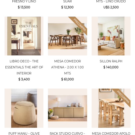
FRESNO Y LINO
SUAR
MTS - LINO CRUDO
$ 13,500
$ 12,300
U$S 2,500
LIBRO DECO - THE
MESA COMEDOR
SILLON RALPH
ESSENTIALS THE ART OF
ATHENA - 2.00 X 1.00
$ 140,000
INTERIOR
MTS
$ 3,400
$ 61,000
PUFF MANU - OLIVE
RACK STUDIO CURVO -
MESA COMEDOR APOLO