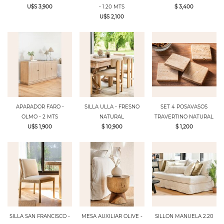
U$S 3,900
- 1.20 MTS
$ 3,400
U$S 2,100
APARADOR FARO -
SILLA ULLA - FRESNO
SET 4 POSAVASOS
OLMO - 2 MTS
NATURAL
TRAVERTINO NATURAL
U$S 1,900
$ 10,900
$ 1,200
SILLA SAN FRANCISCO -
MESA AUXILIAR OLIVE -
SILLON MANUELA 2.20