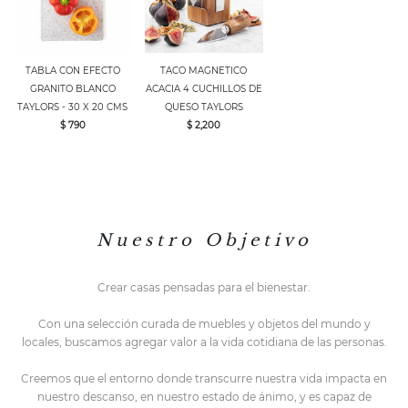
TABLA CON EFECTO
TACO MAGNETICO
GRANITO BLANCO
ACACIA 4 CUCHILLOS DE
TAYLORS - 30 X 20 CMS
QUESO TAYLORS
$ 790
$ 2,200
N u e s t r o O b j e t i v o
Crear casas pensadas para el bienestar.
Con una selección curada de muebles y objetos del mundo y
locales,
buscamos agregar valor a la vida cotidiana de las personas.
Creemos que el entorno do
nde transcurre nuestra vida impacta en
nuestro descanso, en nuestro estado de ánimo, y es capaz de