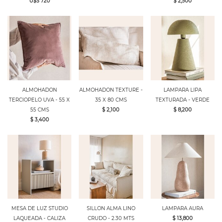
U$S 720
$ 2,500
ALMOHADON
ALMOHADON TEXTURE -
LAMPARA LIPA
TERCIOPELO UVA - 55 X
35 X 80 CMS
TEXTURADA - VERDE
55 CMS
$ 2,100
$ 8,200
$ 3,400
MESA DE LUZ STUDIO
SILLON ALMA LINO
LAMPARA AURA
LAQUEADA - CALIZA
CRUDO - 2.30 MTS
$ 13,800