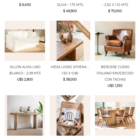
$ 9,400
OLIVA - 1.75 MTS
- 2.50 X 1.10 MTS
$ 49,900
$ 75,000
SILLON ALMA LINO
MESA LIVING ATHENA -
BERGERE CUERO
BLANCO - 2.08 MTS
1.50 X 0.80
ITALIANO ENVEJECIDO
U$S 2,800
$ 38,000
CON TACHAS
U$S 1,350