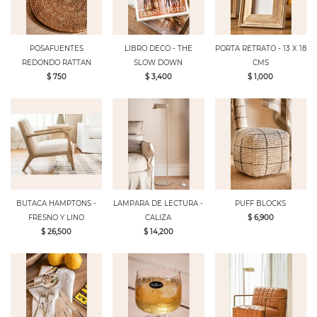
POSAFUENTES
LIBRO DECO - THE
PORTA RETRATO - 13 X 18
REDONDO RATTAN
SLOW DOWN
CMS
$ 750
$ 3,400
$ 1,000
BUTACA HAMPTONS -
LAMPARA DE LECTURA -
PUFF BLOCKS
FRESNO Y LINO
CALIZA
$ 6,900
$ 26,500
$ 14,200