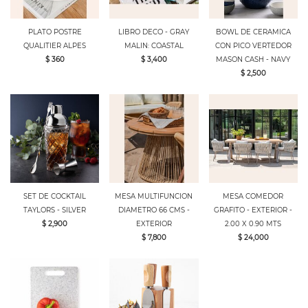
PLATO POSTRE
LIBRO DECO - GRAY
BOWL DE CERAMICA
QUALITIER ALPES
MALIN: COASTAL
CON PICO VERTEDOR
$ 360
$ 3,400
MASON CASH - NAVY
$ 2,500
SET DE COCKTAIL
MESA MULTIFUNCION
MESA COMEDOR
TAYLORS - SILVER
DIAMETRO 66 CMS -
GRAFITO - EXTERIOR -
$ 2,900
EXTERIOR
2.00 X 0.90 MTS
$ 7,800
$ 24,000