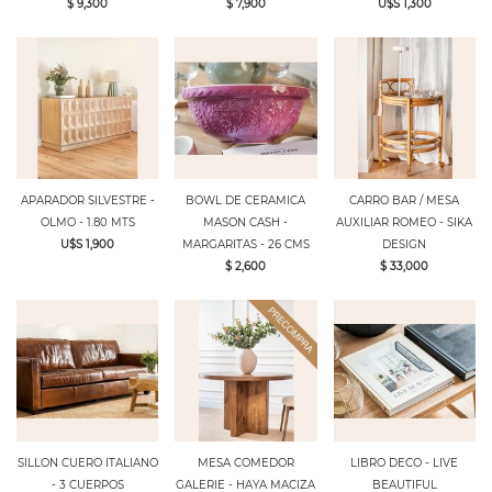
$ 9,300
$ 7,900
U$S 1,300
APARADOR SILVESTRE -
BOWL DE CERAMICA
CARRO BAR / MESA
OLMO - 1.80 MTS
MASON CASH -
AUXILIAR ROMEO - SIKA
U$S 1,900
MARGARITAS - 26 CMS
DESIGN
$ 2,600
$ 33,000
SILLON CUERO ITALIANO
MESA COMEDOR
LIBRO DECO - LIVE
- 3 CUERPOS
GALERIE - HAYA MACIZA
BEAUTIFUL