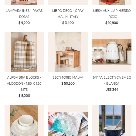
LAMPARA INES - RAYAS
LIBRO DECO - GRAY
MESA AUXILIAR HIERRO
ROJAS
MALIN : ITALY
- ROJO
$ 9,200
$ 3,400
$ 10,900
ALFOMBRA BLOCKS -
ESCRITORIO MALVA
JARRA ELECTRICA SMEG
ALGODON - 1.80 X 1.20
$ 50,200
- BLANCA
MTS
U$S 344
$ 8,000