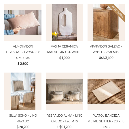
ALMOHADON
VASIJA CERAMICA
APARADOR BALZAC -
TERCIOPELO ROSA - 50
IRREGULAR OFF WHITE
ROBLE - 2.50 MTS
X 30 CMS
$ 1,000
U$S 3,600
$ 2,500
SILLA SOHO - LINO
RESPALDO ALMA - LINO
PLATO / BANDEJA
RAYADO
CRUDO - 1.90 MTS
METAL GLITTER - 20 X 15
$ 20,200
U$S 1,200
CMS