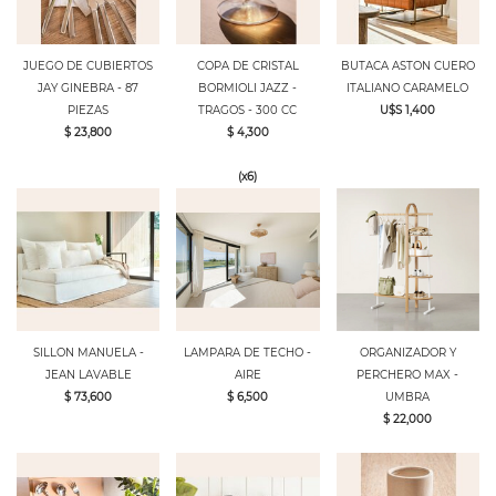
JUEGO DE CUBIERTOS
COPA DE CRISTAL
BUTACA ASTON CUERO
JAY GINEBRA - 87
BORMIOLI JAZZ -
ITALIANO CARAMELO
PIEZAS
TRAGOS - 300 CC
U$S 1,400
$ 23,800
$ 4,300
(x6)
SILLON MANUELA -
LAMPARA DE TECHO -
ORGANIZADOR Y
JEAN LAVABLE
AIRE
PERCHERO MAX -
$ 73,600
$ 6,500
UMBRA
$ 22,000