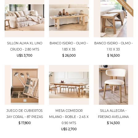
SILLON ALMA XL LINO
BANCO ISIDRO - OLMO -
BANCO ISIDRO - OLMO -
CRUDO - 2.80 MTS
1.83 X 35
1.10 X 33
U$S 3,700
$ 26,000
$ 16,500
JUEGO DE CUBIERTOS
MESA COMEDOR
SILLA ALLEGRA -
JAY CORAL - 87 PIEZAS
MILANO - ROBLE - 2.45 X
FRESNO AVELLANA
$ 17,800
0.90 MTS
$ 14,500
U$S 2,700