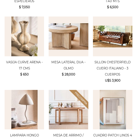
ESPECIEROS
1.40 MTS
$ 7,050
$ 6,500
VASIJA CURVE ARENA -
MESA LATERAL DUA -
SILLON CHESTERFIELD
17 CMS
OLMO
CUERO ITALIANO - 3
$ 650
$ 28,000
CUERPOS
U$S 3,900
LAMPARA HONGO
MESA DE ARRIMO /
CUADRO PATCH LINOS 4