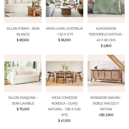
SILLON FORMS - JEAN
MESA LIVING AUSTRALIA
ALMOHADON
BLANCO
- 1.50 X 0.77
TERCIOPELO MATCHA -
$ 69,500
$ 36,000
40 X 60 CMS
$ 2,800
SILLON JOAQUINA -
MESA COMEDOR
APARADOR SAKURA -
JEAN LAVABLE
NORDICA - OLMO
ROBLE MACIZO Y
$ 75,000
NATURAL - 1.80 X 0.90
RATTAN
MTS
U$S 2,900
$ 41,000