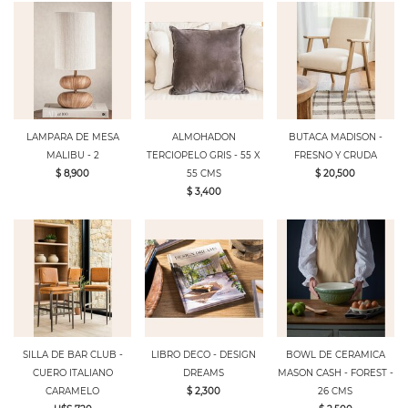
LAMPARA DE MESA
ALMOHADON
BUTACA MADISON -
MALIBU - 2
TERCIOPELO GRIS - 55 X
FRESNO Y CRUDA
$ 8,900
55 CMS
$ 20,500
$ 3,400
SILLA DE BAR CLUB -
LIBRO DECO - DESIGN
BOWL DE CERAMICA
CUERO ITALIANO
DREAMS
MASON CASH - FOREST -
CARAMELO
$ 2,300
26 CMS