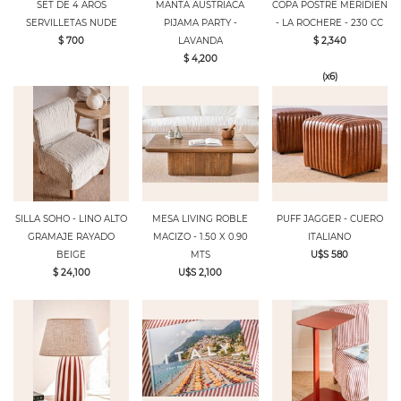
SET DE 4 AROS
MANTA AUSTRIACA
COPA POSTRE MERIDIEN
SERVILLETAS NUDE
PIJAMA PARTY -
- LA ROCHERE - 230 CC
$ 700
LAVANDA
$ 2,340
$ 4,200
(x6)
SILLA SOHO - LINO ALTO
MESA LIVING ROBLE
PUFF JAGGER - CUERO
GRAMAJE RAYADO
MACIZO - 1.50 X 0.90
ITALIANO
BEIGE
MTS
U$S 580
$ 24,100
U$S 2,100