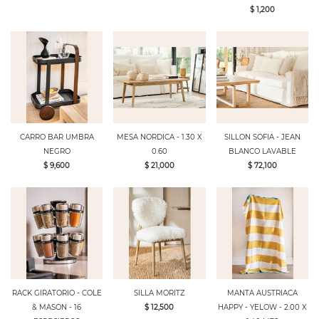
$ 1,200
CARRO BAR UMBRA
MESA NORDICA - 1.30 X
SILLON SOFIA - JEAN
NEGRO
0.60
BLANCO LAVABLE
$ 9,600
$ 21,000
$ 72,100
RACK GIRATORIO - COLE
SILLA MORITZ
MANTA AUSTRIACA
& MASON - 16
$ 12,500
HAPPY - YELOW - 2.00 X