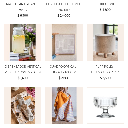
IRREGULAR ORGANIC -
CONSOLA GEO - OLMO -
- 1.00 X 0.80
BAJA
1.40 MTS
$ 4,800
$ 6,900
$ 24,000
DISPENSADOR VERTICAL
CUADRO OPTICAL -
PUFF POLLY -
KILNER CLASSICS - 3 LTS
LINOS 1 - 60 X 60
TERCIOPELO OLIVA
$ 1,600
$ 2,600
$ 8,500