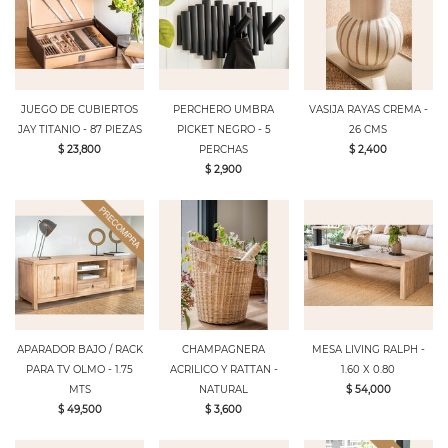
JUEGO DE CUBIERTOS
PERCHERO UMBRA
VASIJA RAYAS CREMA -
JAY TITANIO - 87 PIEZAS
PICKET NEGRO - 5
26 CMS
$ 23,800
PERCHAS
$ 2,400
$ 2,900
APARADOR BAJO / RACK
CHAMPAGNERA
MESA LIVING RALPH -
PARA TV OLMO - 1.75
ACRILICO Y RATTAN -
1.60 X 0.80
MTS
NATURAL
$ 54,000
$ 49,500
$ 3,600