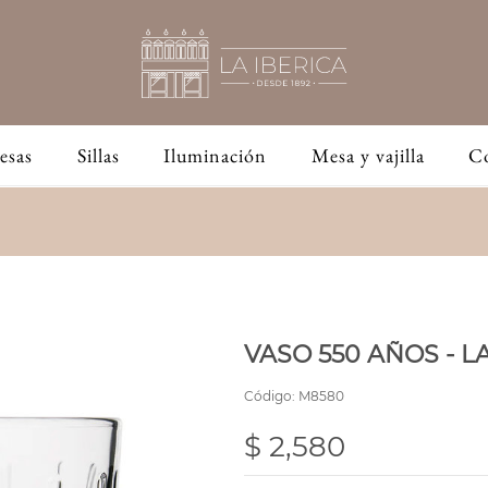
esas
Sillas
Iluminación
Mesa y vajilla
C
VASO 550 AÑOS - 
Código:
M8580
$ 2,580