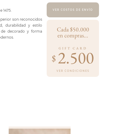
e 1475.
VER COSTOS DE ENVÍO
uperior son reconocidos
 durabilidad y estilo
Cada $50.000
s de decorado y forma
en compras...
odernos.
GIFT CARD
2.500
$
VER CONDICIONES