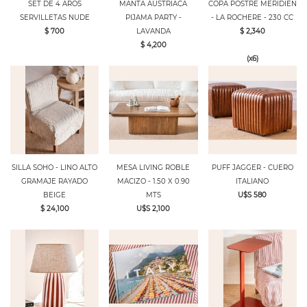
SET DE 4 AROS
MANTA AUSTRIACA
COPA POSTRE MERIDIEN
SERVILLETAS NUDE
PIJAMA PARTY -
- LA ROCHERE - 230 CC
$ 700
LAVANDA
$ 2,340
$ 4,200
(x6)
SILLA SOHO - LINO ALTO
MESA LIVING ROBLE
PUFF JAGGER - CUERO
GRAMAJE RAYADO
MACIZO - 1.50 X 0.90
ITALIANO
BEIGE
MTS
U$S 580
$ 24,100
U$S 2,100