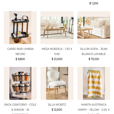
$ 1,200
CARRO BAR UMBRA
MESA NORDICA - 1.30 X
SILLON SOFIA - JEAN
NEGRO
0.60
BLANCO LAVABLE
$ 9,600
$ 21,000
$ 72,100
RACK GIRATORIO - COLE
SILLA MORITZ
MANTA AUSTRIACA
& MASON - 16
$ 12,500
HAPPY - YELOW - 2.00 X