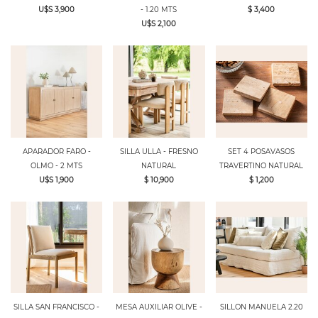
U$S 3,900
- 1.20 MTS
$ 3,400
U$S 2,100
APARADOR FARO -
SILLA ULLA - FRESNO
SET 4 POSAVASOS
OLMO - 2 MTS
NATURAL
TRAVERTINO NATURAL
U$S 1,900
$ 10,900
$ 1,200
SILLA SAN FRANCISCO -
MESA AUXILIAR OLIVE -
SILLON MANUELA 2.20