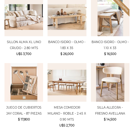
SILLON ALMA XL LINO
BANCO ISIDRO - OLMO -
BANCO ISIDRO - OLMO -
CRUDO - 2.80 MTS
1.83 X 35
1.10 X 33
U$S 3,700
$ 26,000
$ 16,500
JUEGO DE CUBIERTOS
MESA COMEDOR
SILLA ALLEGRA -
JAY CORAL - 87 PIEZAS
MILANO - ROBLE - 2.45 X
FRESNO AVELLANA
$ 17,800
0.90 MTS
$ 14,500
U$S 2,700