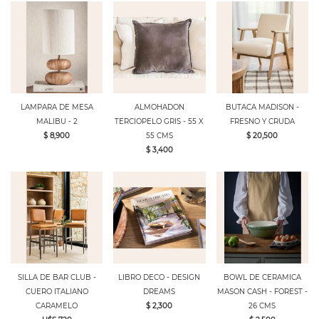
LAMPARA DE MESA
ALMOHADON
BUTACA MADISON -
MALIBU - 2
TERCIOPELO GRIS - 55 X
FRESNO Y CRUDA
$ 8,900
55 CMS
$ 20,500
$ 3,400
SILLA DE BAR CLUB -
LIBRO DECO - DESIGN
BOWL DE CERAMICA
CUERO ITALIANO
DREAMS
MASON CASH - FOREST -
CARAMELO
$ 2,300
26 CMS