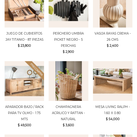
JUEGO DE CUBIERTOS
PERCHERO UMBRA
VASIJA RAYAS CREMA -
JAY TITANIO - 87 PIEZAS
PICKET NEGRO - 5
26 CMS
$ 23,800
PERCHAS
$ 2,400
$ 2,900
APARADOR BAJO / RACK
CHAMPAGNERA
MESA LIVING RALPH -
PARA TV OLMO - 1.75
ACRILICO Y RATTAN -
1.60 X 0.80
MTS
NATURAL
$ 54,000
$ 49,500
$ 3,600