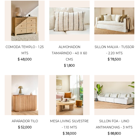
COMODA TEMPLO - 1.25
ALMOHADON
SILLON MALVA - TUSSOR
MTS
TAMARINDO - 40 X 60
- 2.20 MTS
$ 48,000
CMS
$ 78,500
$ 1,800
APARADOR TILO
MESA LIVING SILVESTRE
SILLON FOA - LINO
$ 52,000
- 1.10 MTS
ANTIMANCHAS - 3 MTS
$ 38,000
$ 88,800