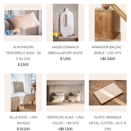
ALMOHADON
VASIJA CERAMICA
APARADOR BALZAC -
TERCIOPELO ROSA - 50
IRREGULAR OFF WHITE
ROBLE - 2.50 MTS
X 30 CMS
$ 1,000
U$S 3,600
$ 2,500
SILLA SOHO - LINO
RESPALDO ALMA - LINO
PLATO / BANDEJA
RAYADO
CRUDO - 1.90 MTS
METAL GLITTER - 20 X 15
$ 20,200
U$S 1,200
CMS