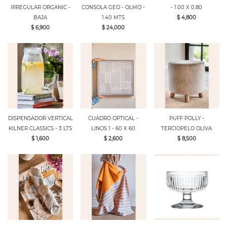
IRREGULAR ORGANIC -
CONSOLA GEO - OLMO -
- 1.00 X 0.80
BAJA
1.40 MTS
$ 4,800
$ 6,900
$ 24,000
DISPENSADOR VERTICAL
CUADRO OPTICAL -
PUFF POLLY -
KILNER CLASSICS - 3 LTS
LINOS 1 - 60 X 60
TERCIOPELO OLIVA
$ 1,600
$ 2,600
$ 8,500