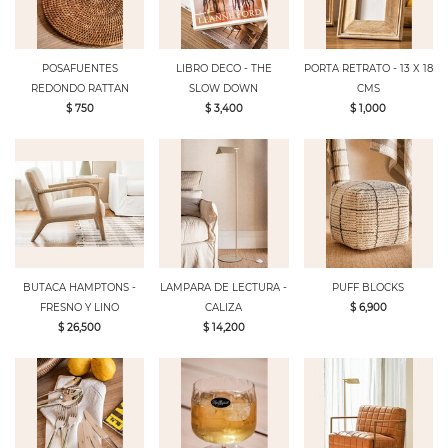
POSAFUENTES
LIBRO DECO - THE
PORTA RETRATO - 13 X 18
REDONDO RATTAN
SLOW DOWN
CMS
$ 750
$ 3,400
$ 1,000
BUTACA HAMPTONS -
LAMPARA DE LECTURA -
PUFF BLOCKS
FRESNO Y LINO
CALIZA
$ 6,900
$ 26,500
$ 14,200