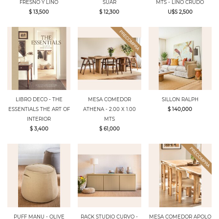
FRESNO Y LINO
SUAR
MTS - LINO CRUDO
$ 13,500
$ 12,300
U$S 2,500
LIBRO DECO - THE
MESA COMEDOR
SILLON RALPH
ESSENTIALS THE ART OF
ATHENA - 2.00 X 1.00
$ 140,000
INTERIOR
MTS
$ 3,400
$ 61,000
PUFF MANU - OLIVE
RACK STUDIO CURVO -
MESA COMEDOR APOLO