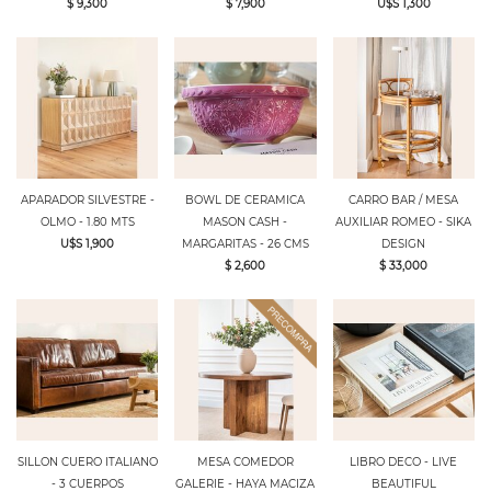
$ 9,300
$ 7,900
U$S 1,300
APARADOR SILVESTRE -
BOWL DE CERAMICA
CARRO BAR / MESA
OLMO - 1.80 MTS
MASON CASH -
AUXILIAR ROMEO - SIKA
U$S 1,900
MARGARITAS - 26 CMS
DESIGN
$ 2,600
$ 33,000
SILLON CUERO ITALIANO
MESA COMEDOR
LIBRO DECO - LIVE
- 3 CUERPOS
GALERIE - HAYA MACIZA
BEAUTIFUL