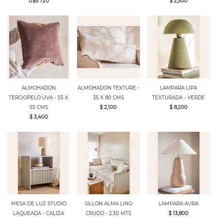
U$S 720
$ 2,500
ALMOHADON
ALMOHADON TEXTURE -
LAMPARA LIPA
TERCIOPELO UVA - 55 X
35 X 80 CMS
TEXTURADA - VERDE
55 CMS
$ 2,100
$ 8,200
$ 3,400
MESA DE LUZ STUDIO
SILLON ALMA LINO
LAMPARA AURA
LAQUEADA - CALIZA
CRUDO - 2.30 MTS
$ 13,800