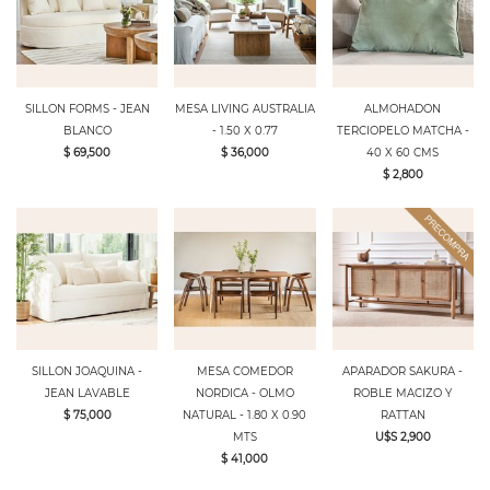
SILLON FORMS - JEAN
MESA LIVING AUSTRALIA
ALMOHADON
BLANCO
- 1.50 X 0.77
TERCIOPELO MATCHA -
$ 69,500
$ 36,000
40 X 60 CMS
$ 2,800
SILLON JOAQUINA -
MESA COMEDOR
APARADOR SAKURA -
JEAN LAVABLE
NORDICA - OLMO
ROBLE MACIZO Y
$ 75,000
NATURAL - 1.80 X 0.90
RATTAN
MTS
U$S 2,900
$ 41,000