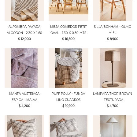
ALFOMBRA RAYADA
MESA COMEDOR PETIT
SILLA BONHAM - OLMO
ALGODON - 2.30 X 1.60
OVAL - 1.30 X 0.80 MTS
MIEL
$ 12,000
$ 16,800
$ 8,900
MANTA AUSTRIACA
PUFF POLLY - FUNDA
LAMPARA THOR BROWN
ESPIGA - MALVA
LINO CUADROS
- TEXTURADA
$ 4,200
$ 10,100
$ 4,700