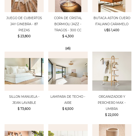
JUEGO DE CUBIERTOS
COPA DE CRISTAL
BUTACA ASTON CUERO
JAY GINEBRA - 87
BORMIOLI JAZZ -
ITALIANO CARAMELO
PIEZAS
TRAGOS - 300 CC
U$S 1,400
$ 23,800
$ 4,300
(x6)
SILLON MANUELA -
LAMPARA DE TECHO -
ORGANIZADOR Y
JEAN LAVABLE
AIRE
PERCHERO MAX -
$ 73,600
$ 6,500
UMBRA
$ 22,000