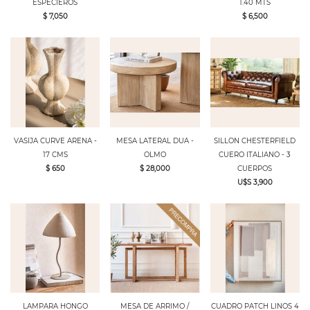
ESPECIEROS
1.40 MTS
$ 7,050
$ 6,500
VASIJA CURVE ARENA -
MESA LATERAL DUA -
SILLON CHESTERFIELD
17 CMS
OLMO
CUERO ITALIANO - 3
$ 650
$ 28,000
CUERPOS
U$S 3,900
LAMPARA HONGO
MESA DE ARRIMO /
CUADRO PATCH LINOS 4