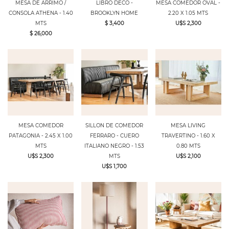
MESA DE ARRIMO /
LIBRO DECO -
MESA COMEDOR OVAL -
CONSOLA ATHENA - 1.40
BROOKLYN HOME
2.20 X 1.05 MTS
MTS
$ 3,400
U$S 2,300
$ 26,000
MESA COMEDOR
SILLON DE COMEDOR
MESA LIVING
PATAGONIA - 2.45 X 1.00
FERRARO - CUERO
TRAVERTINO - 1.60 X
MTS
ITALIANO NEGRO - 1.53
0.80 MTS
U$S 2,300
MTS
U$S 2,100
U$S 1,700