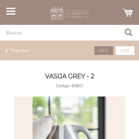
Regresar
UYU
USD
VASIJA GREY - 2
Código:
B3607