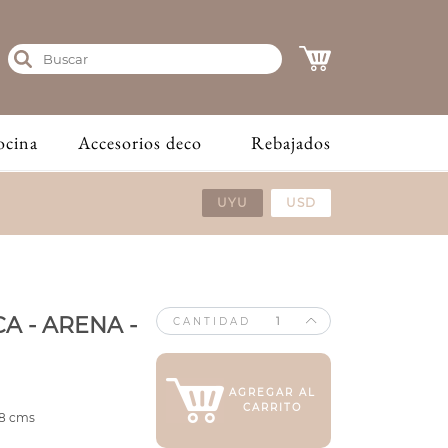
ocina
Accesorios deco
Rebajados
UYU
USD
A - ARENA -
CANTIDAD
AGREGAR AL
CARRITO
18 cms