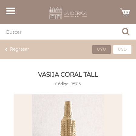
Regresar
UYU
USD
VASIJA CORAL TALL
Código:
B5715