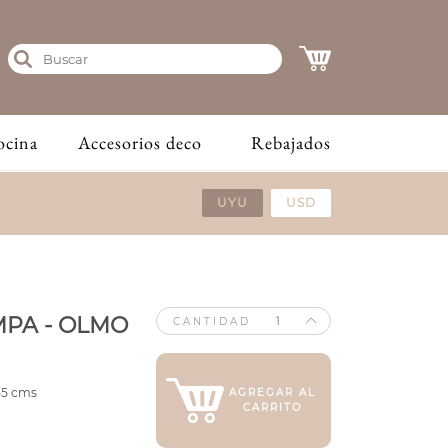
ocina
Accesorios deco
Rebajados
UYU
USD
MPA - OLMO
CANTIDAD
 55 cms
AGREGAR AL
CARRITO