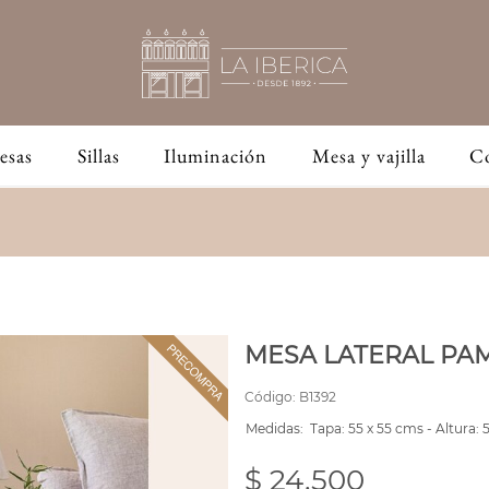
esas
Sillas
Iluminación
Mesa y vajilla
C
MESA LATERAL PA
Código:
B1392
Medidas:
Tapa: 55 x 55 cms - Altura:
$ 24,500