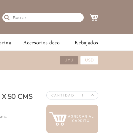
ocina
Accesorios deco
Rebajados
UYU
USD
 X 50 CMS
CANTIDAD
 cms
AGREGAR AL
CARRITO