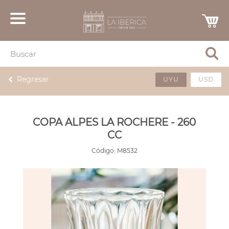
Regresar
UYU
USD
COPA ALPES LA ROCHERE - 260
CC
Código:
M8532