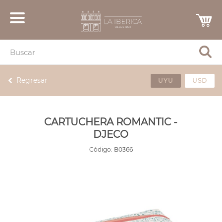
Regresar
UYU
USD
CARTUCHERA ROMANTIC -
DJECO
Código:
B0366