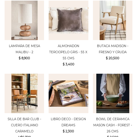
LAMPARA DE MESA
ALMOHADON
BUTACA MADISON -
MALIBU - 2
TERCIOPELO GRIS - 55 X
FRESNO Y CRUDA
$ 8,900
55 CMS
$ 20,500
$ 3,400
SILLA DE BAR CLUB -
LIBRO DECO - DESIGN
BOWL DE CERAMICA
CUERO ITALIANO
DREAMS
MASON CASH - FOREST -
CARAMELO
$ 2,300
26 CMS