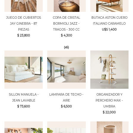
JUEGO DE CUBIERTOS
COPA DE CRISTAL
BUTACA ASTON CUERO
JAY GINEBRA - 87
BORMIOLI JAZZ -
ITALIANO CARAMELO
PIEZAS
TRAGOS - 300 CC
U$S 1,400
$ 23,800
$ 4,300
(x6)
SILLON MANUELA -
LAMPARA DE TECHO -
ORGANIZADOR Y
JEAN LAVABLE
AIRE
PERCHERO MAX -
$ 73,600
$ 6,500
UMBRA
$ 22,000