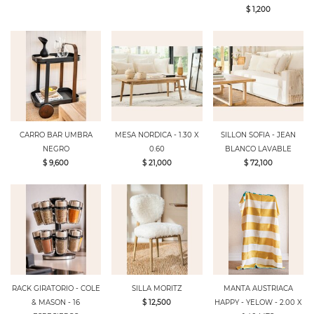
$ 1,200
CARRO BAR UMBRA
MESA NORDICA - 1.30 X
SILLON SOFIA - JEAN
NEGRO
0.60
BLANCO LAVABLE
$ 9,600
$ 21,000
$ 72,100
RACK GIRATORIO - COLE
SILLA MORITZ
MANTA AUSTRIACA
& MASON - 16
$ 12,500
HAPPY - YELOW - 2.00 X