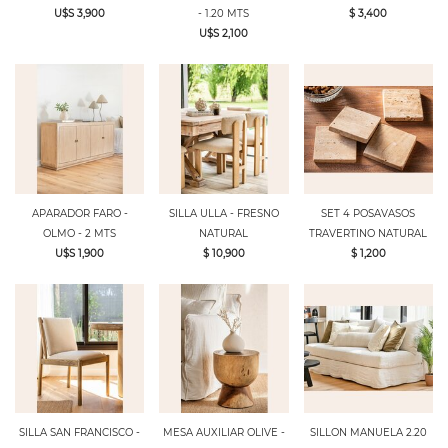
U$S 3,900
- 1.20 MTS
$ 3,400
U$S 2,100
APARADOR FARO -
SILLA ULLA - FRESNO
SET 4 POSAVASOS
OLMO - 2 MTS
NATURAL
TRAVERTINO NATURAL
U$S 1,900
$ 10,900
$ 1,200
SILLA SAN FRANCISCO -
MESA AUXILIAR OLIVE -
SILLON MANUELA 2.20