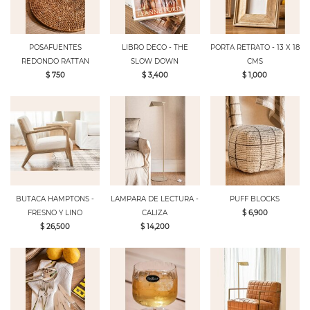
POSAFUENTES
LIBRO DECO - THE
PORTA RETRATO - 13 X 18
REDONDO RATTAN
SLOW DOWN
CMS
$ 750
$ 3,400
$ 1,000
BUTACA HAMPTONS -
LAMPARA DE LECTURA -
PUFF BLOCKS
FRESNO Y LINO
CALIZA
$ 6,900
$ 26,500
$ 14,200