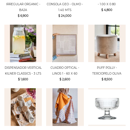
IRREGULAR ORGANIC -
CONSOLA GEO - OLMO -
- 1.00 X 0.80
BAJA
1.40 MTS
$ 4,800
$ 6,900
$ 24,000
DISPENSADOR VERTICAL
CUADRO OPTICAL -
PUFF POLLY -
KILNER CLASSICS - 3 LTS
LINOS 1 - 60 X 60
TERCIOPELO OLIVA
$ 1,600
$ 2,600
$ 8,500