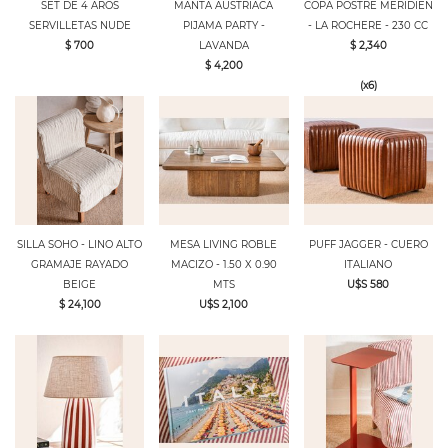
SET DE 4 AROS
MANTA AUSTRIACA
COPA POSTRE MERIDIEN
SERVILLETAS NUDE
PIJAMA PARTY -
- LA ROCHERE - 230 CC
$ 700
LAVANDA
$ 2,340
$ 4,200
(x6)
SILLA SOHO - LINO ALTO
MESA LIVING ROBLE
PUFF JAGGER - CUERO
GRAMAJE RAYADO
MACIZO - 1.50 X 0.90
ITALIANO
BEIGE
MTS
U$S 580
$ 24,100
U$S 2,100