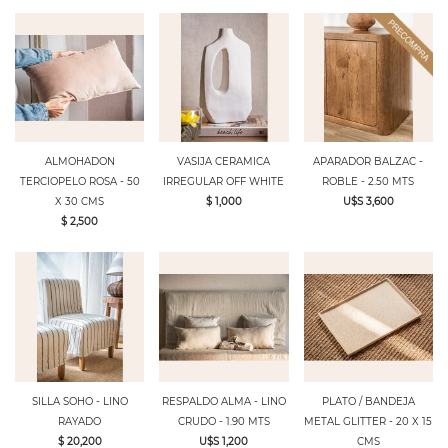
ALMOHADON
VASIJA CERAMICA
APARADOR BALZAC -
TERCIOPELO ROSA - 50
IRREGULAR OFF WHITE
ROBLE - 2.50 MTS
X 30 CMS
$ 1,000
U$S 3,600
$ 2,500
SILLA SOHO - LINO
RESPALDO ALMA - LINO
PLATO / BANDEJA
RAYADO
CRUDO - 1.90 MTS
METAL GLITTER - 20 X 15
$ 20,200
U$S 1,200
CMS