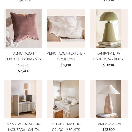
U$S 720
$ 2,500
ALMOHADON
ALMOHADON TEXTURE -
LAMPARA LIPA
TERCIOPELO UVA - 55 X
35 X 80 CMS
TEXTURADA - VERDE
55 CMS
$ 2,100
$ 8,200
$ 3,400
MESA DE LUZ STUDIO
SILLON ALMA LINO
LAMPARA AURA
LAQUEADA - CALIZA
CRUDO - 2.30 MTS
$ 13,800