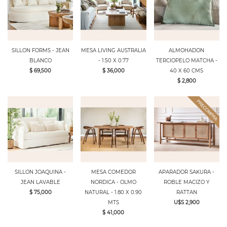
SILLON FORMS - JEAN
MESA LIVING AUSTRALIA
ALMOHADON
BLANCO
- 1.50 X 0.77
TERCIOPELO MATCHA -
$ 69,500
$ 36,000
40 X 60 CMS
$ 2,800
SILLON JOAQUINA -
MESA COMEDOR
APARADOR SAKURA -
JEAN LAVABLE
NORDICA - OLMO
ROBLE MACIZO Y
$ 75,000
NATURAL - 1.80 X 0.90
RATTAN
MTS
U$S 2,900
$ 41,000