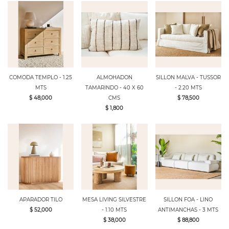
COMODA TEMPLO - 1.25
ALMOHADON
SILLON MALVA - TUSSOR
MTS
TAMARINDO - 40 X 60
- 2.20 MTS
$ 48,000
CMS
$ 78,500
$ 1,800
APARADOR TILO
MESA LIVING SILVESTRE
SILLON FOA - LINO
$ 52,000
- 1.10 MTS
ANTIMANCHAS - 3 MTS
$ 38,000
$ 88,800