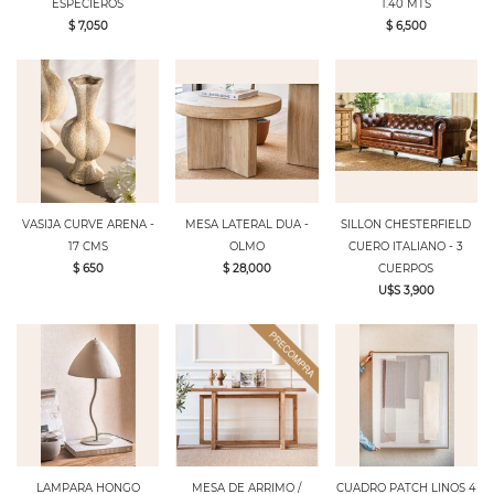
ESPECIEROS
1.40 MTS
$ 7,050
$ 6,500
VASIJA CURVE ARENA -
MESA LATERAL DUA -
SILLON CHESTERFIELD
17 CMS
OLMO
CUERO ITALIANO - 3
$ 650
$ 28,000
CUERPOS
U$S 3,900
LAMPARA HONGO
MESA DE ARRIMO /
CUADRO PATCH LINOS 4