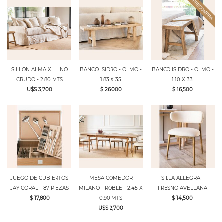
SILLON ALMA XL LINO
BANCO ISIDRO - OLMO -
BANCO ISIDRO - OLMO -
CRUDO - 2.80 MTS
1.83 X 35
1.10 X 33
U$S 3,700
$ 26,000
$ 16,500
JUEGO DE CUBIERTOS
MESA COMEDOR
SILLA ALLEGRA -
JAY CORAL - 87 PIEZAS
MILANO - ROBLE - 2.45 X
FRESNO AVELLANA
$ 17,800
0.90 MTS
$ 14,500
U$S 2,700