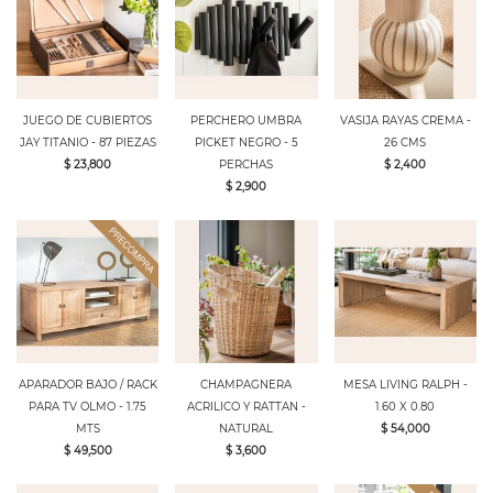
JUEGO DE CUBIERTOS
PERCHERO UMBRA
VASIJA RAYAS CREMA -
JAY TITANIO - 87 PIEZAS
PICKET NEGRO - 5
26 CMS
$ 23,800
PERCHAS
$ 2,400
$ 2,900
APARADOR BAJO / RACK
CHAMPAGNERA
MESA LIVING RALPH -
PARA TV OLMO - 1.75
ACRILICO Y RATTAN -
1.60 X 0.80
MTS
NATURAL
$ 54,000
$ 49,500
$ 3,600