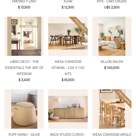
FRESNO Y LINO
SUAR
MTS - LINO CRUDO
$ 13,500
$ 12,300
U$S 2,500
LIBRO DECO - THE
MESA COMEDOR
SILLON RALPH
ESSENTIALS THE ART OF
ATHENA - 2.00 X 1.00
$ 140,000
INTERIOR
MTS
$ 3,400
$ 61,000
PUFF MANU - OLIVE
RACK STUDIO CURVO -
MESA COMEDOR APOLO