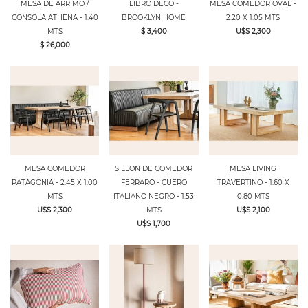
MESA DE ARRIMO /
LIBRO DECO -
MESA COMEDOR OVAL -
CONSOLA ATHENA - 1.40
BROOKLYN HOME
2.20 X 1.05 MTS
MTS
$ 3,400
U$S 2,300
$ 26,000
MESA COMEDOR
SILLON DE COMEDOR
MESA LIVING
PATAGONIA - 2.45 X 1.00
FERRARO - CUERO
TRAVERTINO - 1.60 X
MTS
ITALIANO NEGRO - 1.53
0.80 MTS
U$S 2,300
MTS
U$S 2,100
U$S 1,700