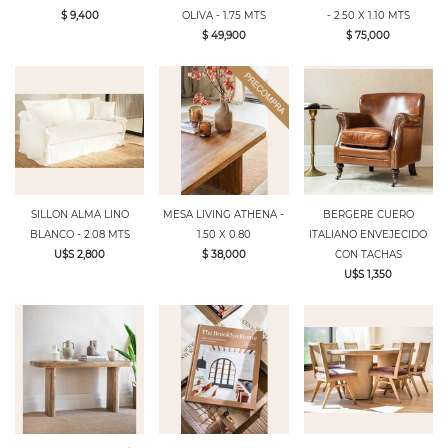
$ 9,400
OLIVA - 1.75 MTS
- 2.50 X 1.10 MTS
$ 49,900
$ 75,000
SILLON ALMA LINO
MESA LIVING ATHENA -
BERGERE CUERO
BLANCO - 2.08 MTS
1.50 X 0.80
ITALIANO ENVEJECIDO
U$S 2,800
$ 38,000
CON TACHAS
U$S 1,350