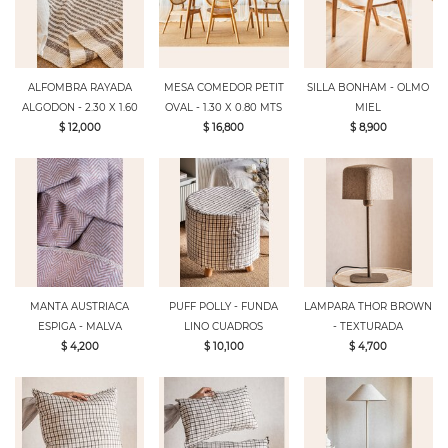
ALFOMBRA RAYADA
MESA COMEDOR PETIT
SILLA BONHAM - OLMO
ALGODON - 2.30 X 1.60
OVAL - 1.30 X 0.80 MTS
MIEL
$ 12,000
$ 16,800
$ 8,900
MANTA AUSTRIACA
PUFF POLLY - FUNDA
LAMPARA THOR BROWN
ESPIGA - MALVA
LINO CUADROS
- TEXTURADA
$ 4,200
$ 10,100
$ 4,700