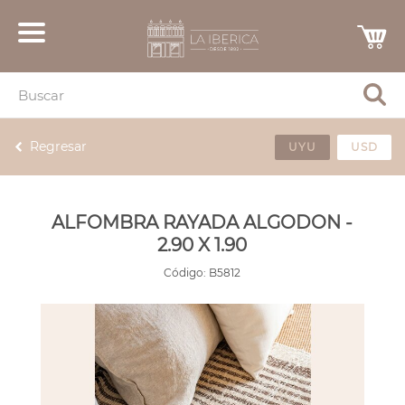
Regresar
UYU
USD
ALFOMBRA RAYADA ALGODON -
2.90 X 1.90
Código:
B5812