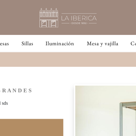
esas
Sillas
Iluminación
Mesa y vajilla
C
 R A N D E S
d sds