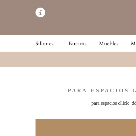
Sillones
Butacas
Muebles
M
P A R A E S P A C I O S G
para espacios clllclc d