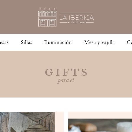
esas
Sillas
Iluminación
Mesa y vajilla
C
G I F T S
para el