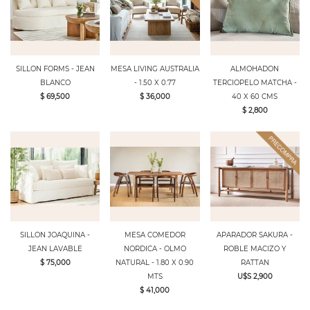
SILLON FORMS - JEAN
MESA LIVING AUSTRALIA
ALMOHADON
BLANCO
- 1.50 X 0.77
TERCIOPELO MATCHA -
$ 69,500
$ 36,000
40 X 60 CMS
$ 2,800
SILLON JOAQUINA -
MESA COMEDOR
APARADOR SAKURA -
JEAN LAVABLE
NORDICA - OLMO
ROBLE MACIZO Y
$ 75,000
NATURAL - 1.80 X 0.90
RATTAN
MTS
U$S 2,900
$ 41,000