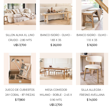
SILLON ALMA XL LINO
BANCO ISIDRO - OLMO -
BANCO ISIDRO - OLMO -
CRUDO - 2.80 MTS
1.83 X 35
1.10 X 33
U$S 3,700
$ 26,000
$ 16,500
JUEGO DE CUBIERTOS
MESA COMEDOR
SILLA ALLEGRA -
JAY CORAL - 87 PIEZAS
MILANO - ROBLE - 2.45 X
FRESNO AVELLANA
$ 17,800
0.90 MTS
$ 14,500
U$S 2,700