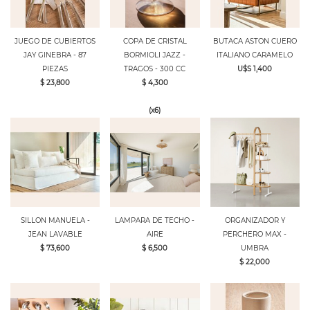
JUEGO DE CUBIERTOS
COPA DE CRISTAL
BUTACA ASTON CUERO
JAY GINEBRA - 87
BORMIOLI JAZZ -
ITALIANO CARAMELO
PIEZAS
TRAGOS - 300 CC
U$S 1,400
$ 23,800
$ 4,300
(x6)
SILLON MANUELA -
LAMPARA DE TECHO -
ORGANIZADOR Y
JEAN LAVABLE
AIRE
PERCHERO MAX -
$ 73,600
$ 6,500
UMBRA
$ 22,000