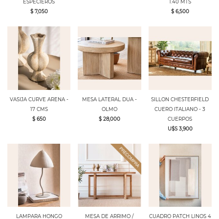
ESPECIEROS
1.40 MTS
$ 7,050
$ 6,500
VASIJA CURVE ARENA -
MESA LATERAL DUA -
SILLON CHESTERFIELD
17 CMS
OLMO
CUERO ITALIANO - 3
$ 650
$ 28,000
CUERPOS
U$S 3,900
LAMPARA HONGO
MESA DE ARRIMO /
CUADRO PATCH LINOS 4