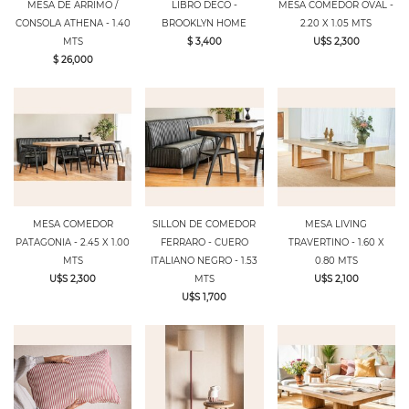
MESA DE ARRIMO /
LIBRO DECO -
MESA COMEDOR OVAL -
CONSOLA ATHENA - 1.40
BROOKLYN HOME
2.20 X 1.05 MTS
MTS
$ 3,400
U$S 2,300
$ 26,000
MESA COMEDOR
SILLON DE COMEDOR
MESA LIVING
PATAGONIA - 2.45 X 1.00
FERRARO - CUERO
TRAVERTINO - 1.60 X
MTS
ITALIANO NEGRO - 1.53
0.80 MTS
U$S 2,300
MTS
U$S 2,100
U$S 1,700