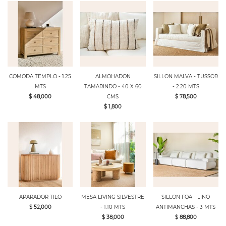
COMODA TEMPLO - 1.25
ALMOHADON
SILLON MALVA - TUSSOR
MTS
TAMARINDO - 40 X 60
- 2.20 MTS
$ 48,000
CMS
$ 78,500
$ 1,800
APARADOR TILO
MESA LIVING SILVESTRE
SILLON FOA - LINO
$ 52,000
- 1.10 MTS
ANTIMANCHAS - 3 MTS
$ 38,000
$ 88,800