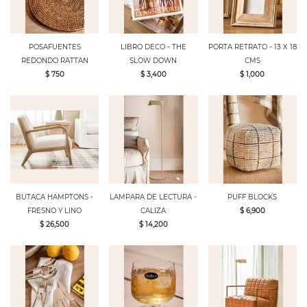
POSAFUENTES
LIBRO DECO - THE
PORTA RETRATO - 13 X 18
REDONDO RATTAN
SLOW DOWN
CMS
$ 750
$ 3,400
$ 1,000
BUTACA HAMPTONS -
LAMPARA DE LECTURA -
PUFF BLOCKS
FRESNO Y LINO
CALIZA
$ 6,900
$ 26,500
$ 14,200