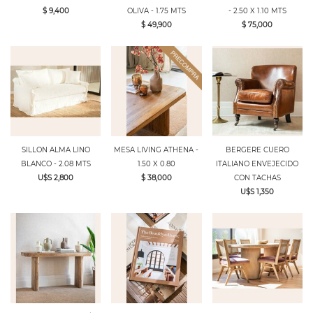
$ 9,400
OLIVA - 1.75 MTS
- 2.50 X 1.10 MTS
$ 49,900
$ 75,000
SILLON ALMA LINO
MESA LIVING ATHENA -
BERGERE CUERO
BLANCO - 2.08 MTS
1.50 X 0.80
ITALIANO ENVEJECIDO
U$S 2,800
$ 38,000
CON TACHAS
U$S 1,350