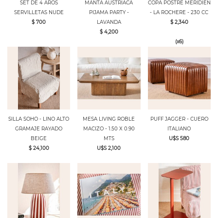
SET DE 4 AROS
MANTA AUSTRIACA
COPA POSTRE MERIDIEN
SERVILLETAS NUDE
PIJAMA PARTY -
- LA ROCHERE - 230 CC
$ 700
LAVANDA
$ 2,340
$ 4,200
(x6)
SILLA SOHO - LINO ALTO
MESA LIVING ROBLE
PUFF JAGGER - CUERO
GRAMAJE RAYADO
MACIZO - 1.50 X 0.90
ITALIANO
BEIGE
MTS
U$S 580
$ 24,100
U$S 2,100