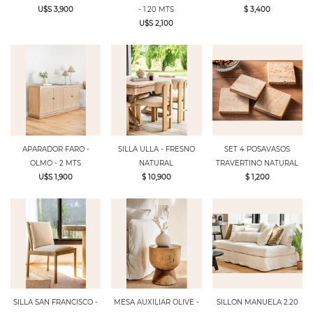
U$S 3,900
- 1.20 MTS
$ 3,400
U$S 2,100
APARADOR FARO -
SILLA ULLA - FRESNO
SET 4 POSAVASOS
OLMO - 2 MTS
NATURAL
TRAVERTINO NATURAL
U$S 1,900
$ 10,900
$ 1,200
SILLA SAN FRANCISCO -
MESA AUXILIAR OLIVE -
SILLON MANUELA 2.20