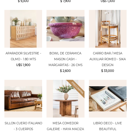
$ 9,300
$ 7,900
U$S 1,300
APARADOR SILVESTRE -
BOWL DE CERAMICA
CARRO BAR / MESA
OLMO - 1.80 MTS
MASON CASH -
AUXILIAR ROMEO - SIKA
U$S 1,900
MARGARITAS - 26 CMS
DESIGN
$ 2,600
$ 33,000
SILLON CUERO ITALIANO
MESA COMEDOR
LIBRO DECO - LIVE
- 3 CUERPOS
GALERIE - HAYA MACIZA
BEAUTIFUL