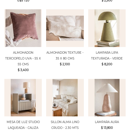
U$S 720
$ 2,500
ALMOHADON
ALMOHADON TEXTURE -
LAMPARA LIPA
TERCIOPELO UVA - 55 X
35 X 80 CMS
TEXTURADA - VERDE
55 CMS
$ 2,100
$ 8,200
$ 3,400
MESA DE LUZ STUDIO
SILLON ALMA LINO
LAMPARA AURA
LAQUEADA - CALIZA
CRUDO - 2.30 MTS
$ 13,800