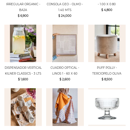
IRREGULAR ORGANIC -
CONSOLA GEO - OLMO -
- 1.00 X 0.80
BAJA
1.40 MTS
$ 4,800
$ 6,900
$ 24,000
DISPENSADOR VERTICAL
CUADRO OPTICAL -
PUFF POLLY -
KILNER CLASSICS - 3 LTS
LINOS 1 - 60 X 60
TERCIOPELO OLIVA
$ 1,600
$ 2,600
$ 8,500