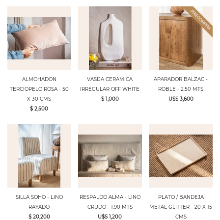
ALMOHADON
VASIJA CERAMICA
APARADOR BALZAC -
TERCIOPELO ROSA - 50
IRREGULAR OFF WHITE
ROBLE - 2.50 MTS
X 30 CMS
$ 1,000
U$S 3,600
$ 2,500
SILLA SOHO - LINO
RESPALDO ALMA - LINO
PLATO / BANDEJA
RAYADO
CRUDO - 1.90 MTS
METAL GLITTER - 20 X 15
$ 20,200
U$S 1,200
CMS