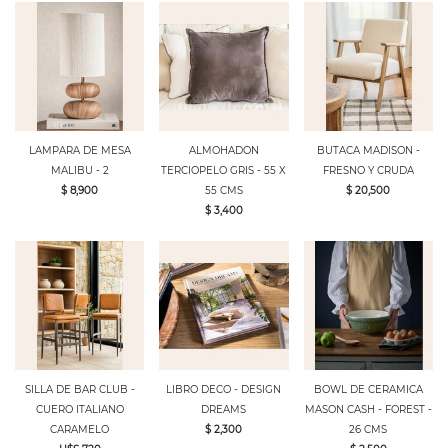
LAMPARA DE MESA
ALMOHADON
BUTACA MADISON -
MALIBU - 2
TERCIOPELO GRIS - 55 X
FRESNO Y CRUDA
$ 8,900
55 CMS
$ 20,500
$ 3,400
SILLA DE BAR CLUB -
LIBRO DECO - DESIGN
BOWL DE CERAMICA
CUERO ITALIANO
DREAMS
MASON CASH - FOREST -
CARAMELO
$ 2,300
26 CMS