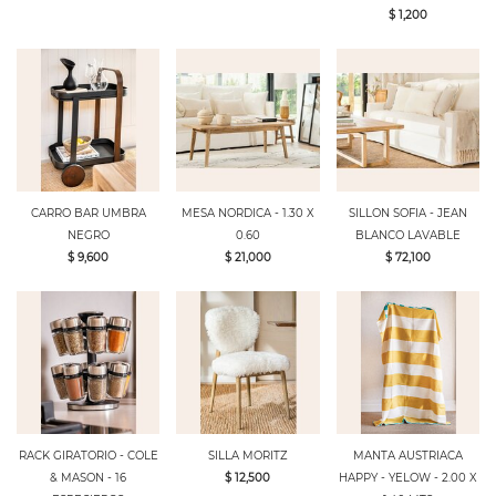
$ 1,200
CARRO BAR UMBRA
MESA NORDICA - 1.30 X
SILLON SOFIA - JEAN
NEGRO
0.60
BLANCO LAVABLE
$ 9,600
$ 21,000
$ 72,100
RACK GIRATORIO - COLE
SILLA MORITZ
MANTA AUSTRIACA
& MASON - 16
$ 12,500
HAPPY - YELOW - 2.00 X