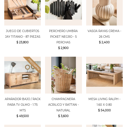
JUEGO DE CUBIERTOS
PERCHERO UMBRA
VASIJA RAYAS CREMA -
JAY TITANIO - 87 PIEZAS
PICKET NEGRO - 5
26 CMS
$ 23,800
PERCHAS
$ 2,400
$ 2,900
APARADOR BAJO / RACK
CHAMPAGNERA
MESA LIVING RALPH -
PARA TV OLMO - 1.75
ACRILICO Y RATTAN -
1.60 X 0.80
MTS
NATURAL
$ 54,000
$ 49,500
$ 3,600