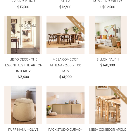
FRESNO Y LINO
SUAR
MTS - LINO CRUDO
$ 13,500
$ 12,300
U$S 2,500
LIBRO DECO - THE
MESA COMEDOR
SILLON RALPH
ESSENTIALS THE ART OF
ATHENA - 2.00 X 1.00
$ 140,000
INTERIOR
MTS
$ 3,400
$ 61,000
PUFF MANU - OLIVE
RACK STUDIO CURVO -
MESA COMEDOR APOLO