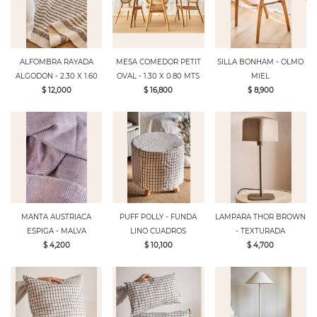
ALFOMBRA RAYADA
MESA COMEDOR PETIT
SILLA BONHAM - OLMO
ALGODON - 2.30 X 1.60
OVAL - 1.30 X 0.80 MTS
MIEL
$ 12,000
$ 16,800
$ 8,900
MANTA AUSTRIACA
PUFF POLLY - FUNDA
LAMPARA THOR BROWN
ESPIGA - MALVA
LINO CUADROS
- TEXTURADA
$ 4,200
$ 10,100
$ 4,700