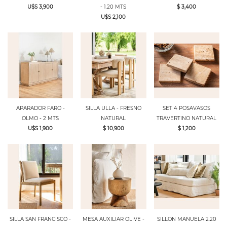
U$S 3,900
- 1.20 MTS
$ 3,400
U$S 2,100
APARADOR FARO -
SILLA ULLA - FRESNO
SET 4 POSAVASOS
OLMO - 2 MTS
NATURAL
TRAVERTINO NATURAL
U$S 1,900
$ 10,900
$ 1,200
SILLA SAN FRANCISCO -
MESA AUXILIAR OLIVE -
SILLON MANUELA 2.20