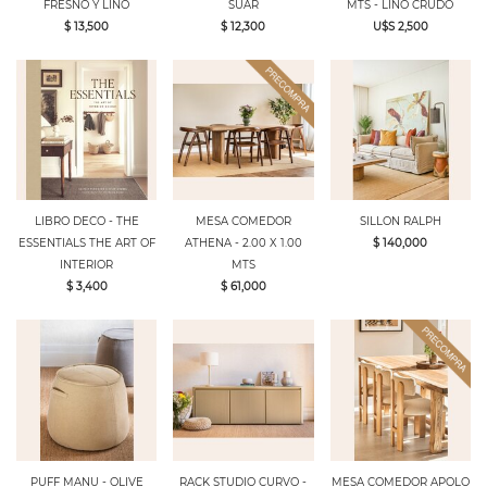
FRESNO Y LINO
SUAR
MTS - LINO CRUDO
$ 13,500
$ 12,300
U$S 2,500
LIBRO DECO - THE
MESA COMEDOR
SILLON RALPH
ESSENTIALS THE ART OF
ATHENA - 2.00 X 1.00
$ 140,000
INTERIOR
MTS
$ 3,400
$ 61,000
PUFF MANU - OLIVE
RACK STUDIO CURVO -
MESA COMEDOR APOLO