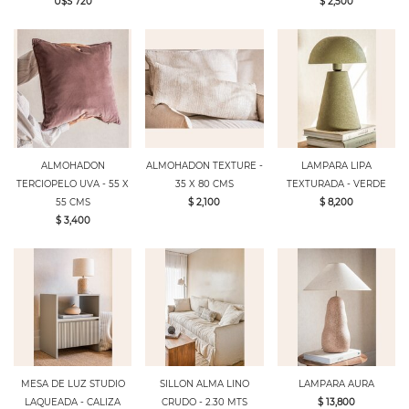
U$S 720
$ 2,500
ALMOHADON
ALMOHADON TEXTURE -
LAMPARA LIPA
TERCIOPELO UVA - 55 X
35 X 80 CMS
TEXTURADA - VERDE
55 CMS
$ 2,100
$ 8,200
$ 3,400
MESA DE LUZ STUDIO
SILLON ALMA LINO
LAMPARA AURA
LAQUEADA - CALIZA
CRUDO - 2.30 MTS
$ 13,800