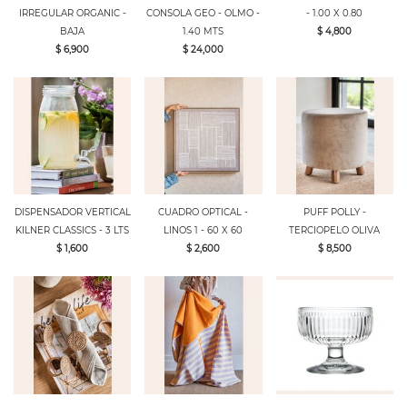
IRREGULAR ORGANIC -
CONSOLA GEO - OLMO -
- 1.00 X 0.80
BAJA
1.40 MTS
$ 4,800
$ 6,900
$ 24,000
DISPENSADOR VERTICAL
CUADRO OPTICAL -
PUFF POLLY -
KILNER CLASSICS - 3 LTS
LINOS 1 - 60 X 60
TERCIOPELO OLIVA
$ 1,600
$ 2,600
$ 8,500