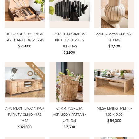
JUEGO DE CUBIERTOS
PERCHERO UMBRA
VASIJA RAYAS CREMA -
JAY TITANIO - 87 PIEZAS
PICKET NEGRO - 5
26 CMS
$ 23,800
PERCHAS
$ 2,400
$ 2,900
APARADOR BAJO / RACK
CHAMPAGNERA
MESA LIVING RALPH -
PARA TV OLMO - 1.75
ACRILICO Y RATTAN -
1.60 X 0.80
MTS
NATURAL
$ 54,000
$ 49,500
$ 3,600