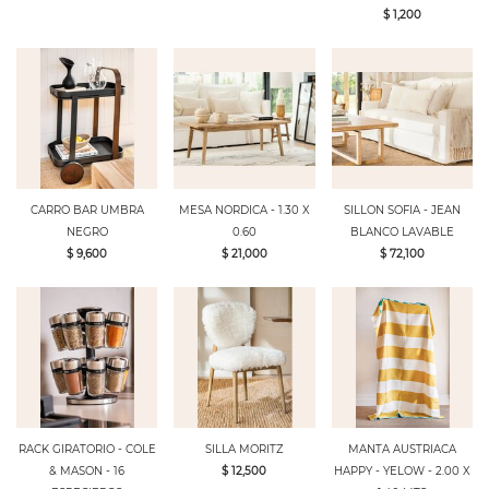
$ 1,200
CARRO BAR UMBRA
MESA NORDICA - 1.30 X
SILLON SOFIA - JEAN
NEGRO
0.60
BLANCO LAVABLE
$ 9,600
$ 21,000
$ 72,100
RACK GIRATORIO - COLE
SILLA MORITZ
MANTA AUSTRIACA
& MASON - 16
$ 12,500
HAPPY - YELOW - 2.00 X