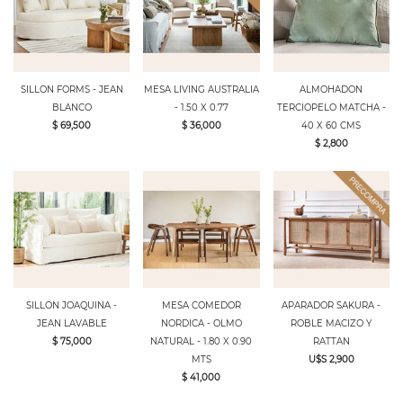
SILLON FORMS - JEAN
MESA LIVING AUSTRALIA
ALMOHADON
BLANCO
- 1.50 X 0.77
TERCIOPELO MATCHA -
$ 69,500
$ 36,000
40 X 60 CMS
$ 2,800
SILLON JOAQUINA -
MESA COMEDOR
APARADOR SAKURA -
JEAN LAVABLE
NORDICA - OLMO
ROBLE MACIZO Y
$ 75,000
NATURAL - 1.80 X 0.90
RATTAN
MTS
U$S 2,900
$ 41,000