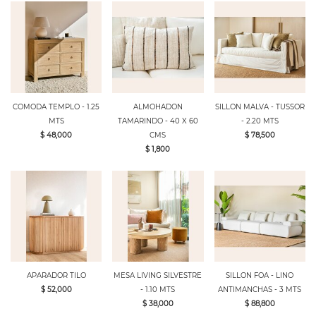
COMODA TEMPLO - 1.25
ALMOHADON
SILLON MALVA - TUSSOR
MTS
TAMARINDO - 40 X 60
- 2.20 MTS
$ 48,000
CMS
$ 78,500
$ 1,800
APARADOR TILO
MESA LIVING SILVESTRE
SILLON FOA - LINO
$ 52,000
- 1.10 MTS
ANTIMANCHAS - 3 MTS
$ 38,000
$ 88,800