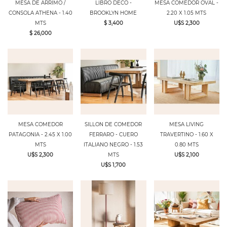
MESA DE ARRIMO /
LIBRO DECO -
MESA COMEDOR OVAL -
CONSOLA ATHENA - 1.40
BROOKLYN HOME
2.20 X 1.05 MTS
MTS
$ 3,400
U$S 2,300
$ 26,000
MESA COMEDOR
SILLON DE COMEDOR
MESA LIVING
PATAGONIA - 2.45 X 1.00
FERRARO - CUERO
TRAVERTINO - 1.60 X
MTS
ITALIANO NEGRO - 1.53
0.80 MTS
U$S 2,300
MTS
U$S 2,100
U$S 1,700