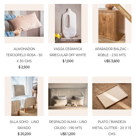
ALMOHADON
VASIJA CERAMICA
APARADOR BALZAC -
TERCIOPELO ROSA - 50
IRREGULAR OFF WHITE
ROBLE - 2.50 MTS
X 30 CMS
$ 1,000
U$S 3,600
$ 2,500
SILLA SOHO - LINO
RESPALDO ALMA - LINO
PLATO / BANDEJA
RAYADO
CRUDO - 1.90 MTS
METAL GLITTER - 20 X 15
$ 20,200
U$S 1,200
CMS