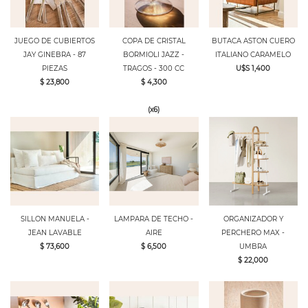
JUEGO DE CUBIERTOS
COPA DE CRISTAL
BUTACA ASTON CUERO
JAY GINEBRA - 87
BORMIOLI JAZZ -
ITALIANO CARAMELO
PIEZAS
TRAGOS - 300 CC
U$S 1,400
$ 23,800
$ 4,300
(x6)
SILLON MANUELA -
LAMPARA DE TECHO -
ORGANIZADOR Y
JEAN LAVABLE
AIRE
PERCHERO MAX -
$ 73,600
$ 6,500
UMBRA
$ 22,000