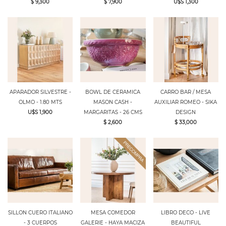
$ 9,300
$ 7,900
U$S 1,300
APARADOR SILVESTRE -
BOWL DE CERAMICA
CARRO BAR / MESA
OLMO - 1.80 MTS
MASON CASH -
AUXILIAR ROMEO - SIKA
U$S 1,900
MARGARITAS - 26 CMS
DESIGN
$ 2,600
$ 33,000
SILLON CUERO ITALIANO
MESA COMEDOR
LIBRO DECO - LIVE
- 3 CUERPOS
GALERIE - HAYA MACIZA
BEAUTIFUL