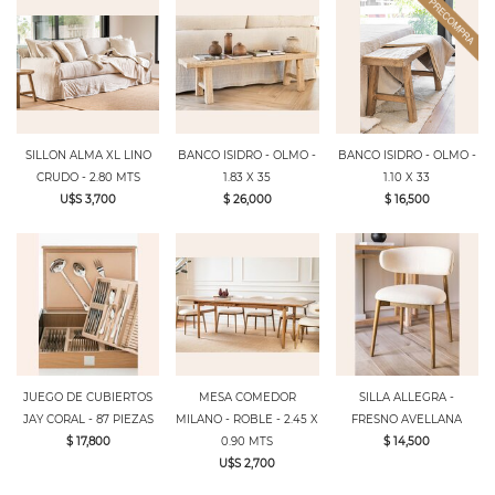
SILLON ALMA XL LINO
BANCO ISIDRO - OLMO -
BANCO ISIDRO - OLMO -
CRUDO - 2.80 MTS
1.83 X 35
1.10 X 33
U$S 3,700
$ 26,000
$ 16,500
JUEGO DE CUBIERTOS
MESA COMEDOR
SILLA ALLEGRA -
JAY CORAL - 87 PIEZAS
MILANO - ROBLE - 2.45 X
FRESNO AVELLANA
$ 17,800
0.90 MTS
$ 14,500
U$S 2,700