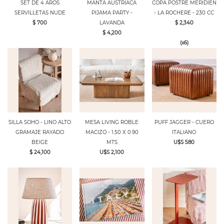
SET DE 4 AROS
MANTA AUSTRIACA
COPA POSTRE MERIDIEN
SERVILLETAS NUDE
PIJAMA PARTY -
- LA ROCHERE - 230 CC
$ 700
LAVANDA
$ 2,340
$ 4,200
(x6)
SILLA SOHO - LINO ALTO
MESA LIVING ROBLE
PUFF JAGGER - CUERO
GRAMAJE RAYADO
MACIZO - 1.50 X 0.90
ITALIANO
BEIGE
MTS
U$S 580
$ 24,100
U$S 2,100