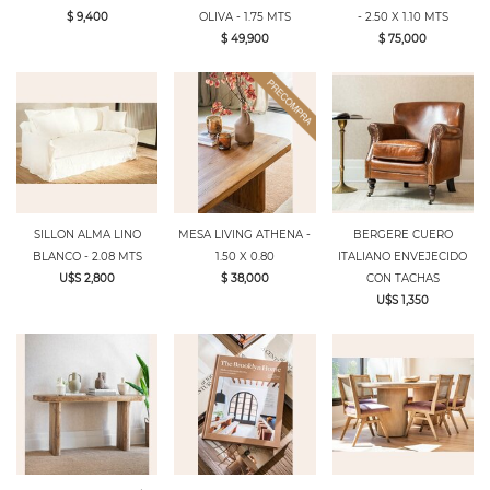
$ 9,400
OLIVA - 1.75 MTS
- 2.50 X 1.10 MTS
$ 49,900
$ 75,000
SILLON ALMA LINO
MESA LIVING ATHENA -
BERGERE CUERO
BLANCO - 2.08 MTS
1.50 X 0.80
ITALIANO ENVEJECIDO
U$S 2,800
$ 38,000
CON TACHAS
U$S 1,350