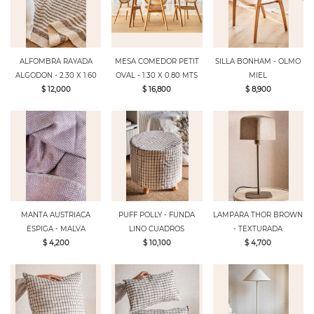
ALFOMBRA RAYADA
MESA COMEDOR PETIT
SILLA BONHAM - OLMO
ALGODON - 2.30 X 1.60
OVAL - 1.30 X 0.80 MTS
MIEL
$ 12,000
$ 16,800
$ 8,900
MANTA AUSTRIACA
PUFF POLLY - FUNDA
LAMPARA THOR BROWN
ESPIGA - MALVA
LINO CUADROS
- TEXTURADA
$ 4,200
$ 10,100
$ 4,700