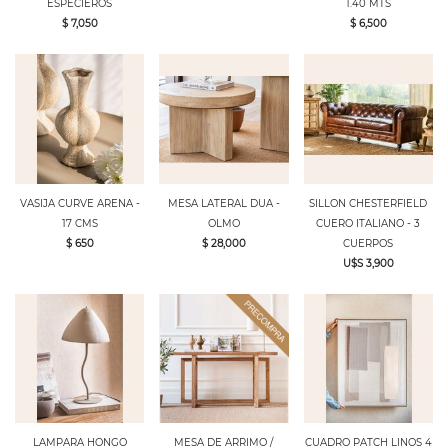
ESPECIEROS
1.40 MTS
$ 7,050
$ 6,500
VASIJA CURVE ARENA -
MESA LATERAL DUA -
SILLON CHESTERFIELD
17 CMS
OLMO
CUERO ITALIANO - 3
$ 650
$ 28,000
CUERPOS
U$S 3,900
LAMPARA HONGO
MESA DE ARRIMO /
CUADRO PATCH LINOS 4