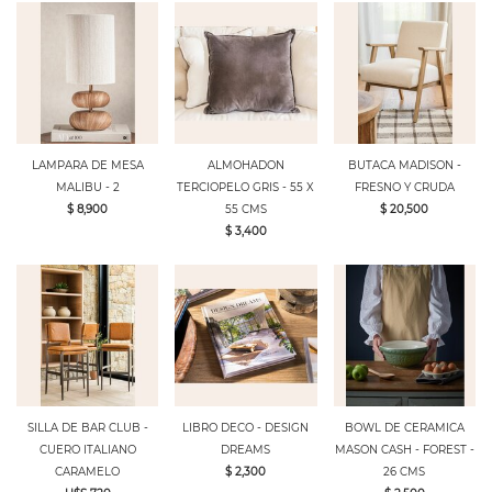
LAMPARA DE MESA
ALMOHADON
BUTACA MADISON -
MALIBU - 2
TERCIOPELO GRIS - 55 X
FRESNO Y CRUDA
$ 8,900
55 CMS
$ 20,500
$ 3,400
SILLA DE BAR CLUB -
LIBRO DECO - DESIGN
BOWL DE CERAMICA
CUERO ITALIANO
DREAMS
MASON CASH - FOREST -
CARAMELO
$ 2,300
26 CMS