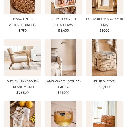
POSAFUENTES
LIBRO DECO - THE
PORTA RETRATO - 13 X 18
REDONDO RATTAN
SLOW DOWN
CMS
$ 750
$ 3,400
$ 1,000
BUTACA HAMPTONS -
LAMPARA DE LECTURA -
PUFF BLOCKS
FRESNO Y LINO
CALIZA
$ 6,900
$ 26,500
$ 14,200