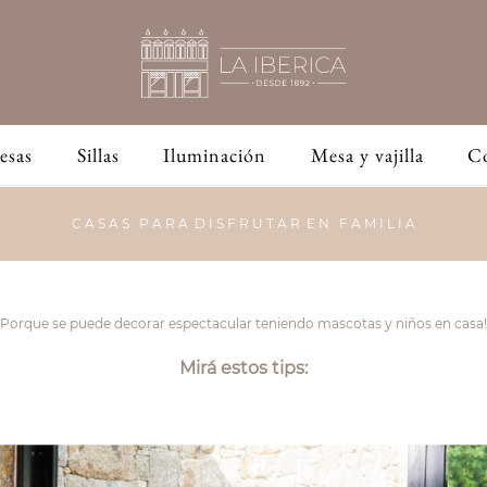
esas
Sillas
Iluminación
Mesa y vajilla
C
C A S A S P A R A D I S F R U T A R E N F A M I L I A
Porque se puede decorar espectacular teniendo mascotas y niños en casa!
Mirá estos tips: