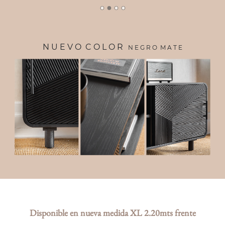
N U E V O C O L O R
N E G R O M A T E
Disponible en
nueva medida XL
2.20mts frente