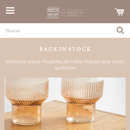
B A C K I N S T O C K
Volvieron estos muebles de roble macizo que tanto
gustaron