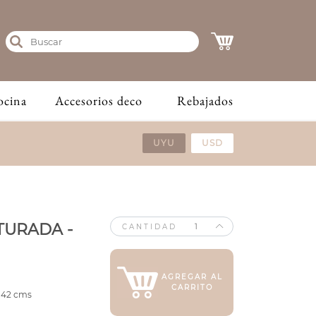
ocina
Accesorios deco
Rebajados
UYU
USD
TURADA -
CANTIDAD
AGREGAR AL
CARRITO
: 42 cms