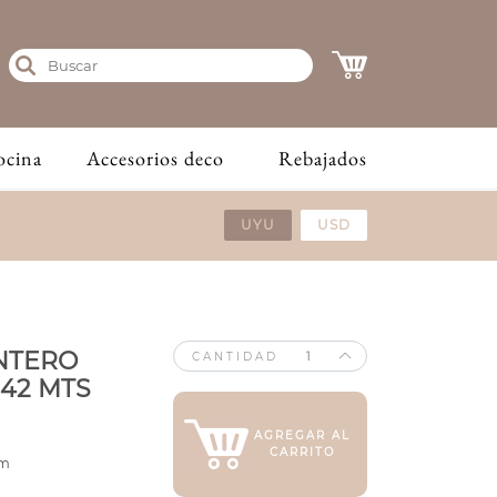
ocina
Accesorios deco
Rebajados
UYU
USD
NTERO
CANTIDAD
.42 MTS
AGREGAR AL
CARRITO
cm