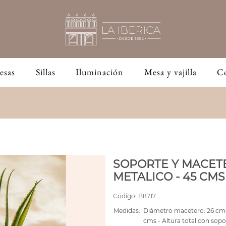
esas
Sillas
Iluminación
Mesa y vajilla
C
SOPORTE Y MACET
METALICO - 45 CMS
Código:
B8717
Medidas:
Diámetro macetero: 26 cms
cms - Altura total con sop