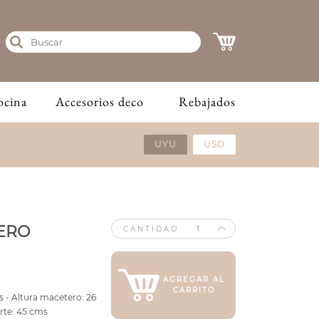
ocina
Accesorios deco
Rebajados
UYU
USD
ERO
CANTIDAD
AGREGAR AL
CARRITO
 - Altura macetero: 26
orte: 45 cms