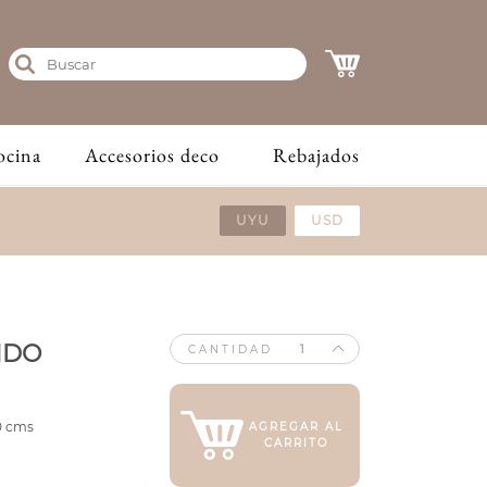
ocina
Accesorios deco
Rebajados
UYU
USD
NDO
CANTIDAD
0 cms
AGREGAR AL
CARRITO