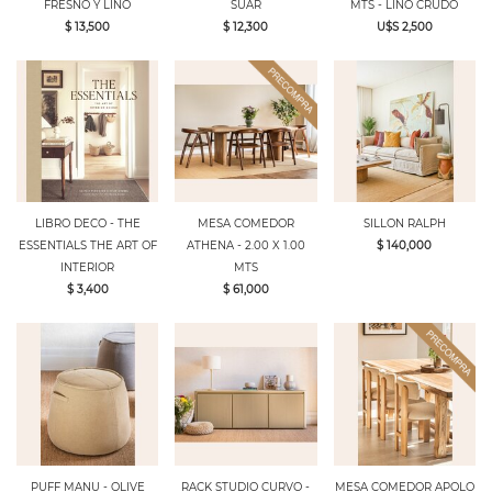
FRESNO Y LINO
SUAR
MTS - LINO CRUDO
$ 13,500
$ 12,300
U$S 2,500
LIBRO DECO - THE
MESA COMEDOR
SILLON RALPH
ESSENTIALS THE ART OF
ATHENA - 2.00 X 1.00
$ 140,000
INTERIOR
MTS
$ 3,400
$ 61,000
PUFF MANU - OLIVE
RACK STUDIO CURVO -
MESA COMEDOR APOLO