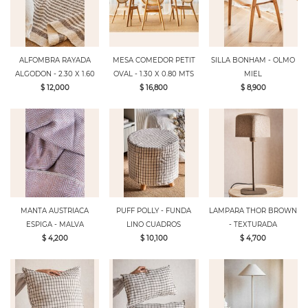
ALFOMBRA RAYADA
MESA COMEDOR PETIT
SILLA BONHAM - OLMO
ALGODON - 2.30 X 1.60
OVAL - 1.30 X 0.80 MTS
MIEL
$ 12,000
$ 16,800
$ 8,900
MANTA AUSTRIACA
PUFF POLLY - FUNDA
LAMPARA THOR BROWN
ESPIGA - MALVA
LINO CUADROS
- TEXTURADA
$ 4,200
$ 10,100
$ 4,700