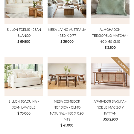
SILLON FORMS - JEAN
MESA LIVING AUSTRALIA
ALMOHADON
BLANCO
- 1.50 X 0.77
TERCIOPELO MATCHA -
$ 69,500
$ 36,000
40 X 60 CMS
$ 2,800
SILLON JOAQUINA -
MESA COMEDOR
APARADOR SAKURA -
JEAN LAVABLE
NORDICA - OLMO
ROBLE MACIZO Y
$ 75,000
NATURAL - 1.80 X 0.90
RATTAN
MTS
U$S 2,900
$ 41,000