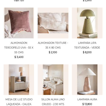
U$S 720
$ 2,500
ALMOHADON
ALMOHADON TEXTURE -
LAMPARA LIPA
TERCIOPELO UVA - 55 X
35 X 80 CMS
TEXTURADA - VERDE
55 CMS
$ 2,100
$ 8,200
$ 3,400
MESA DE LUZ STUDIO
SILLON ALMA LINO
LAMPARA AURA
LAQUEADA - CALIZA
CRUDO - 2.30 MTS
$ 13,800