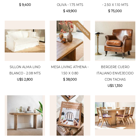
$ 9,400
OLIVA - 1.75 MTS
- 2.50 X 1.10 MTS
$ 49,900
$ 75,000
SILLON ALMA LINO
MESA LIVING ATHENA -
BERGERE CUERO
BLANCO - 2.08 MTS
1.50 X 0.80
ITALIANO ENVEJECIDO
U$S 2,800
$ 38,000
CON TACHAS
U$S 1,350