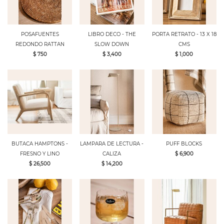
POSAFUENTES
LIBRO DECO - THE
PORTA RETRATO - 13 X 18
REDONDO RATTAN
SLOW DOWN
CMS
$ 750
$ 3,400
$ 1,000
BUTACA HAMPTONS -
LAMPARA DE LECTURA -
PUFF BLOCKS
FRESNO Y LINO
CALIZA
$ 6,900
$ 26,500
$ 14,200