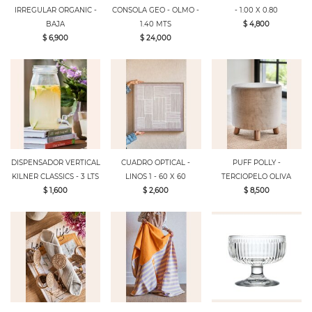
IRREGULAR ORGANIC -
CONSOLA GEO - OLMO -
- 1.00 X 0.80
BAJA
1.40 MTS
$ 4,800
$ 6,900
$ 24,000
DISPENSADOR VERTICAL
CUADRO OPTICAL -
PUFF POLLY -
KILNER CLASSICS - 3 LTS
LINOS 1 - 60 X 60
TERCIOPELO OLIVA
$ 1,600
$ 2,600
$ 8,500