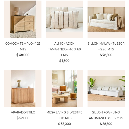
COMODA TEMPLO - 1.25
ALMOHADON
SILLON MALVA - TUSSOR
MTS
TAMARINDO - 40 X 60
- 2.20 MTS
$ 48,000
CMS
$ 78,500
$ 1,800
APARADOR TILO
MESA LIVING SILVESTRE
SILLON FOA - LINO
$ 52,000
- 1.10 MTS
ANTIMANCHAS - 3 MTS
$ 38,000
$ 88,800