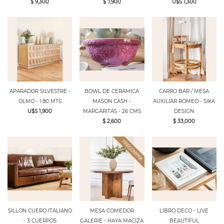
$ 9,300
$ 7,900
U$S 1,300
APARADOR SILVESTRE -
BOWL DE CERAMICA
CARRO BAR / MESA
OLMO - 1.80 MTS
MASON CASH -
AUXILIAR ROMEO - SIKA
U$S 1,900
MARGARITAS - 26 CMS
DESIGN
$ 2,600
$ 33,000
SILLON CUERO ITALIANO
MESA COMEDOR
LIBRO DECO - LIVE
- 3 CUERPOS
GALERIE - HAYA MACIZA
BEAUTIFUL