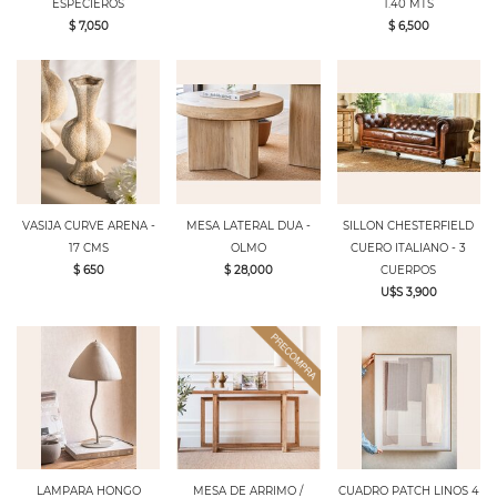
ESPECIEROS
1.40 MTS
$ 7,050
$ 6,500
VASIJA CURVE ARENA -
MESA LATERAL DUA -
SILLON CHESTERFIELD
17 CMS
OLMO
CUERO ITALIANO - 3
$ 650
$ 28,000
CUERPOS
U$S 3,900
LAMPARA HONGO
MESA DE ARRIMO /
CUADRO PATCH LINOS 4