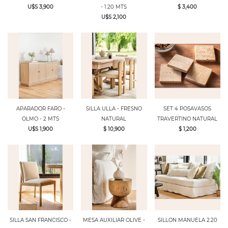
U$S 3,900
- 1.20 MTS
$ 3,400
U$S 2,100
APARADOR FARO -
SILLA ULLA - FRESNO
SET 4 POSAVASOS
OLMO - 2 MTS
NATURAL
TRAVERTINO NATURAL
U$S 1,900
$ 10,900
$ 1,200
SILLA SAN FRANCISCO -
MESA AUXILIAR OLIVE -
SILLON MANUELA 2.20