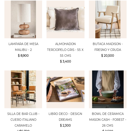
LAMPARA DE MESA
ALMOHADON
BUTACA MADISON -
MALIBU - 2
TERCIOPELO GRIS - 55 X
FRESNO Y CRUDA
$ 8,900
55 CMS
$ 20,500
$ 3,400
SILLA DE BAR CLUB -
LIBRO DECO - DESIGN
BOWL DE CERAMICA
CUERO ITALIANO
DREAMS
MASON CASH - FOREST -
CARAMELO
$ 2,300
26 CMS