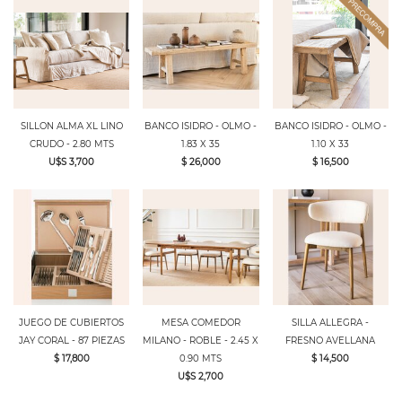
SILLON ALMA XL LINO
BANCO ISIDRO - OLMO -
BANCO ISIDRO - OLMO -
CRUDO - 2.80 MTS
1.83 X 35
1.10 X 33
U$S 3,700
$ 26,000
$ 16,500
JUEGO DE CUBIERTOS
MESA COMEDOR
SILLA ALLEGRA -
JAY CORAL - 87 PIEZAS
MILANO - ROBLE - 2.45 X
FRESNO AVELLANA
$ 17,800
0.90 MTS
$ 14,500
U$S 2,700