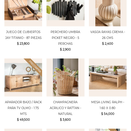
JUEGO DE CUBIERTOS
PERCHERO UMBRA
VASIJA RAYAS CREMA -
JAY TITANIO - 87 PIEZAS
PICKET NEGRO - 5
26 CMS
$ 23,800
PERCHAS
$ 2,400
$ 2,900
APARADOR BAJO / RACK
CHAMPAGNERA
MESA LIVING RALPH -
PARA TV OLMO - 1.75
ACRILICO Y RATTAN -
1.60 X 0.80
MTS
NATURAL
$ 54,000
$ 49,500
$ 3,600