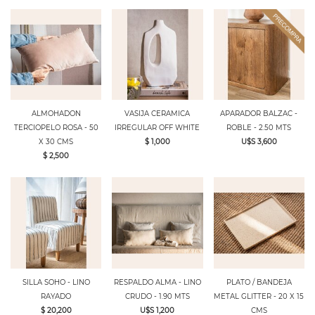
ALMOHADON
VASIJA CERAMICA
APARADOR BALZAC -
TERCIOPELO ROSA - 50
IRREGULAR OFF WHITE
ROBLE - 2.50 MTS
X 30 CMS
$ 1,000
U$S 3,600
$ 2,500
SILLA SOHO - LINO
RESPALDO ALMA - LINO
PLATO / BANDEJA
RAYADO
CRUDO - 1.90 MTS
METAL GLITTER - 20 X 15
$ 20,200
U$S 1,200
CMS