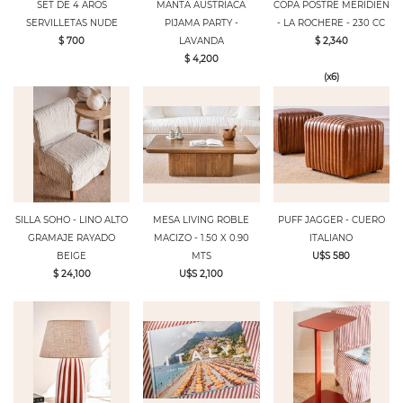
SET DE 4 AROS
MANTA AUSTRIACA
COPA POSTRE MERIDIEN
SERVILLETAS NUDE
PIJAMA PARTY -
- LA ROCHERE - 230 CC
$ 700
LAVANDA
$ 2,340
$ 4,200
(x6)
SILLA SOHO - LINO ALTO
MESA LIVING ROBLE
PUFF JAGGER - CUERO
GRAMAJE RAYADO
MACIZO - 1.50 X 0.90
ITALIANO
BEIGE
MTS
U$S 580
$ 24,100
U$S 2,100