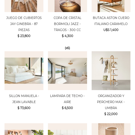
JUEGO DE CUBIERTOS
COPA DE CRISTAL
BUTACA ASTON CUERO
JAY GINEBRA - 87
BORMIOLI JAZZ -
ITALIANO CARAMELO
PIEZAS
TRAGOS - 300 CC
U$S 1,400
$ 23,800
$ 4,300
(x6)
SILLON MANUELA -
LAMPARA DE TECHO -
ORGANIZADOR Y
JEAN LAVABLE
AIRE
PERCHERO MAX -
$ 73,600
$ 6,500
UMBRA
$ 22,000