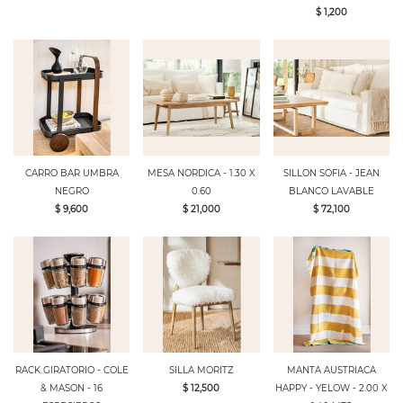
$ 1,200
CARRO BAR UMBRA
MESA NORDICA - 1.30 X
SILLON SOFIA - JEAN
NEGRO
0.60
BLANCO LAVABLE
$ 9,600
$ 21,000
$ 72,100
RACK GIRATORIO - COLE
SILLA MORITZ
MANTA AUSTRIACA
& MASON - 16
$ 12,500
HAPPY - YELOW - 2.00 X