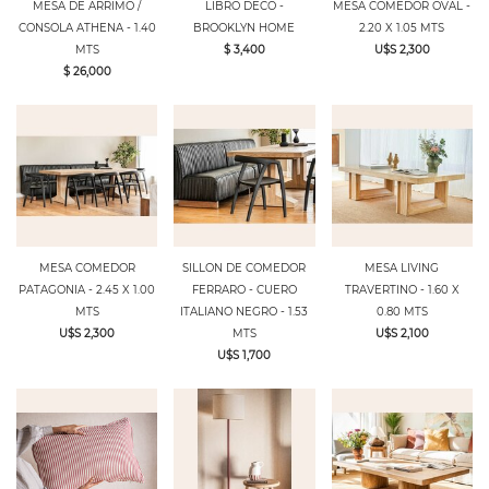
MESA DE ARRIMO /
LIBRO DECO -
MESA COMEDOR OVAL -
CONSOLA ATHENA - 1.40
BROOKLYN HOME
2.20 X 1.05 MTS
MTS
$ 3,400
U$S 2,300
$ 26,000
MESA COMEDOR
SILLON DE COMEDOR
MESA LIVING
PATAGONIA - 2.45 X 1.00
FERRARO - CUERO
TRAVERTINO - 1.60 X
MTS
ITALIANO NEGRO - 1.53
0.80 MTS
U$S 2,300
MTS
U$S 2,100
U$S 1,700