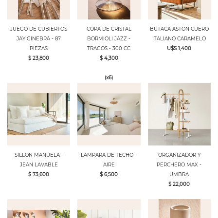
JUEGO DE CUBIERTOS
COPA DE CRISTAL
BUTACA ASTON CUERO
JAY GINEBRA - 87
BORMIOLI JAZZ -
ITALIANO CARAMELO
PIEZAS
TRAGOS - 300 CC
U$S 1,400
$ 23,800
$ 4,300
(x6)
SILLON MANUELA -
LAMPARA DE TECHO -
ORGANIZADOR Y
JEAN LAVABLE
AIRE
PERCHERO MAX -
$ 73,600
$ 6,500
UMBRA
$ 22,000