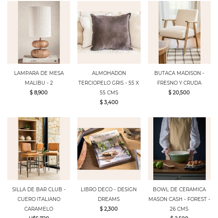
LAMPARA DE MESA
ALMOHADON
BUTACA MADISON -
MALIBU - 2
TERCIOPELO GRIS - 55 X
FRESNO Y CRUDA
$ 8,900
55 CMS
$ 20,500
$ 3,400
SILLA DE BAR CLUB -
LIBRO DECO - DESIGN
BOWL DE CERAMICA
CUERO ITALIANO
DREAMS
MASON CASH - FOREST -
CARAMELO
$ 2,300
26 CMS