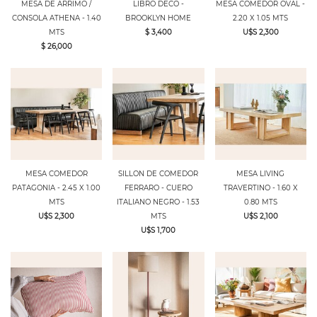
MESA DE ARRIMO /
LIBRO DECO -
MESA COMEDOR OVAL -
CONSOLA ATHENA - 1.40
BROOKLYN HOME
2.20 X 1.05 MTS
MTS
$ 3,400
U$S 2,300
$ 26,000
MESA COMEDOR
SILLON DE COMEDOR
MESA LIVING
PATAGONIA - 2.45 X 1.00
FERRARO - CUERO
TRAVERTINO - 1.60 X
MTS
ITALIANO NEGRO - 1.53
0.80 MTS
U$S 2,300
MTS
U$S 2,100
U$S 1,700