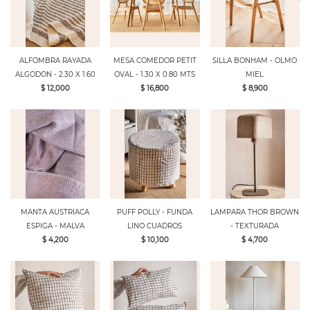
ALFOMBRA RAYADA
MESA COMEDOR PETIT
SILLA BONHAM - OLMO
ALGODON - 2.30 X 1.60
OVAL - 1.30 X 0.80 MTS
MIEL
$ 12,000
$ 16,800
$ 8,900
MANTA AUSTRIACA
PUFF POLLY - FUNDA
LAMPARA THOR BROWN
ESPIGA - MALVA
LINO CUADROS
- TEXTURADA
$ 4,200
$ 10,100
$ 4,700