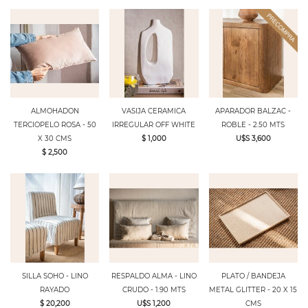
ALMOHADON
VASIJA CERAMICA
APARADOR BALZAC -
TERCIOPELO ROSA - 50
IRREGULAR OFF WHITE
ROBLE - 2.50 MTS
X 30 CMS
$ 1,000
U$S 3,600
$ 2,500
SILLA SOHO - LINO
RESPALDO ALMA - LINO
PLATO / BANDEJA
RAYADO
CRUDO - 1.90 MTS
METAL GLITTER - 20 X 15
$ 20,200
U$S 1,200
CMS