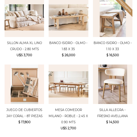
SILLON ALMA XL LINO
BANCO ISIDRO - OLMO -
BANCO ISIDRO - OLMO -
CRUDO - 2.80 MTS
1.83 X 35
1.10 X 33
U$S 3,700
$ 26,000
$ 16,500
JUEGO DE CUBIERTOS
MESA COMEDOR
SILLA ALLEGRA -
JAY CORAL - 87 PIEZAS
MILANO - ROBLE - 2.45 X
FRESNO AVELLANA
$ 17,800
0.90 MTS
$ 14,500
U$S 2,700