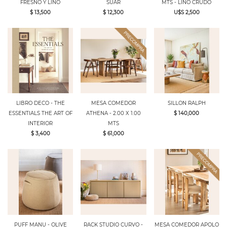
FRESNO Y LINO
SUAR
MTS - LINO CRUDO
$ 13,500
$ 12,300
U$S 2,500
LIBRO DECO - THE
MESA COMEDOR
SILLON RALPH
ESSENTIALS THE ART OF
ATHENA - 2.00 X 1.00
$ 140,000
INTERIOR
MTS
$ 3,400
$ 61,000
PUFF MANU - OLIVE
RACK STUDIO CURVO -
MESA COMEDOR APOLO