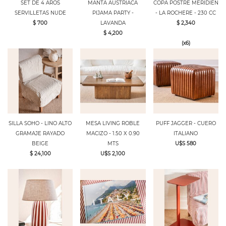
SET DE 4 AROS
MANTA AUSTRIACA
COPA POSTRE MERIDIEN
SERVILLETAS NUDE
PIJAMA PARTY -
- LA ROCHERE - 230 CC
$ 700
LAVANDA
$ 2,340
$ 4,200
(x6)
SILLA SOHO - LINO ALTO
MESA LIVING ROBLE
PUFF JAGGER - CUERO
GRAMAJE RAYADO
MACIZO - 1.50 X 0.90
ITALIANO
BEIGE
MTS
U$S 580
$ 24,100
U$S 2,100