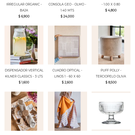
IRREGULAR ORGANIC -
CONSOLA GEO - OLMO -
- 1.00 X 0.80
BAJA
1.40 MTS
$ 4,800
$ 6,900
$ 24,000
DISPENSADOR VERTICAL
CUADRO OPTICAL -
PUFF POLLY -
KILNER CLASSICS - 3 LTS
LINOS 1 - 60 X 60
TERCIOPELO OLIVA
$ 1,600
$ 2,600
$ 8,500