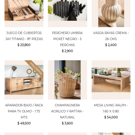
JUEGO DE CUBIERTOS
PERCHERO UMBRA
VASIJA RAYAS CREMA -
JAY TITANIO - 87 PIEZAS
PICKET NEGRO - 5
26 CMS
$ 23,800
PERCHAS
$ 2,400
$ 2,900
APARADOR BAJO / RACK
CHAMPAGNERA
MESA LIVING RALPH -
PARA TV OLMO - 1.75
ACRILICO Y RATTAN -
1.60 X 0.80
MTS
NATURAL
$ 54,000
$ 49,500
$ 3,600