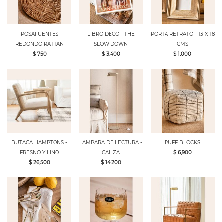
POSAFUENTES
LIBRO DECO - THE
PORTA RETRATO - 13 X 18
REDONDO RATTAN
SLOW DOWN
CMS
$ 750
$ 3,400
$ 1,000
BUTACA HAMPTONS -
LAMPARA DE LECTURA -
PUFF BLOCKS
FRESNO Y LINO
CALIZA
$ 6,900
$ 26,500
$ 14,200