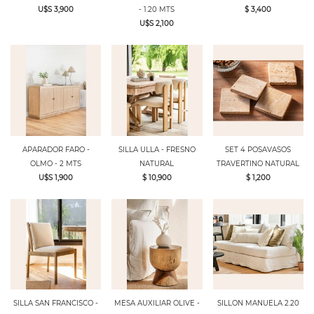
U$S 3,900
- 1.20 MTS
$ 3,400
U$S 2,100
APARADOR FARO -
SILLA ULLA - FRESNO
SET 4 POSAVASOS
OLMO - 2 MTS
NATURAL
TRAVERTINO NATURAL
U$S 1,900
$ 10,900
$ 1,200
SILLA SAN FRANCISCO -
MESA AUXILIAR OLIVE -
SILLON MANUELA 2.20