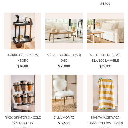
$ 1,200
CARRO BAR UMBRA
MESA NORDICA - 1.30 X
SILLON SOFIA - JEAN
NEGRO
0.60
BLANCO LAVABLE
$ 9,600
$ 21,000
$ 72,100
RACK GIRATORIO - COLE
SILLA MORITZ
MANTA AUSTRIACA
& MASON - 16
$ 12,500
HAPPY - YELOW - 2.00 X