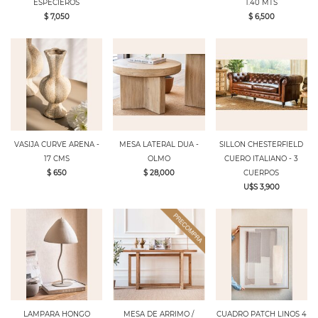
ESPECIEROS
1.40 MTS
$ 7,050
$ 6,500
VASIJA CURVE ARENA -
MESA LATERAL DUA -
SILLON CHESTERFIELD
17 CMS
OLMO
CUERO ITALIANO - 3
$ 650
$ 28,000
CUERPOS
U$S 3,900
LAMPARA HONGO
MESA DE ARRIMO /
CUADRO PATCH LINOS 4