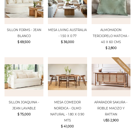
SILLON FORMS - JEAN
MESA LIVING AUSTRALIA
ALMOHADON
BLANCO
- 1.50 X 0.77
TERCIOPELO MATCHA -
$ 69,500
$ 36,000
40 X 60 CMS
$ 2,800
SILLON JOAQUINA -
MESA COMEDOR
APARADOR SAKURA -
JEAN LAVABLE
NORDICA - OLMO
ROBLE MACIZO Y
$ 75,000
NATURAL - 1.80 X 0.90
RATTAN
MTS
U$S 2,900
$ 41,000