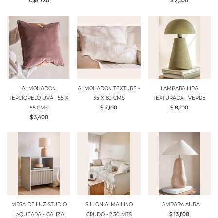
U$S 720
$ 2,500
ALMOHADON
ALMOHADON TEXTURE -
LAMPARA LIPA
TERCIOPELO UVA - 55 X
35 X 80 CMS
TEXTURADA - VERDE
55 CMS
$ 2,100
$ 8,200
$ 3,400
MESA DE LUZ STUDIO
SILLON ALMA LINO
LAMPARA AURA
LAQUEADA - CALIZA
CRUDO - 2.30 MTS
$ 13,800