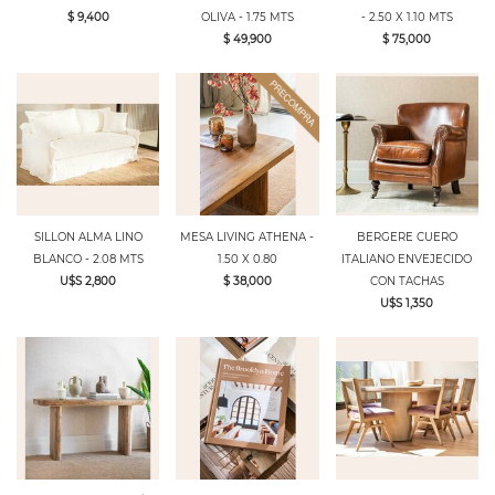
$ 9,400
OLIVA - 1.75 MTS
- 2.50 X 1.10 MTS
$ 49,900
$ 75,000
SILLON ALMA LINO
MESA LIVING ATHENA -
BERGERE CUERO
BLANCO - 2.08 MTS
1.50 X 0.80
ITALIANO ENVEJECIDO
U$S 2,800
$ 38,000
CON TACHAS
U$S 1,350