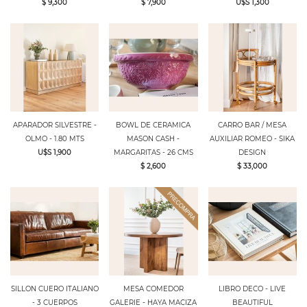
$ 9,300
$ 7,900
U$S 1,300
APARADOR SILVESTRE -
BOWL DE CERAMICA
CARRO BAR / MESA
OLMO - 1.80 MTS
MASON CASH -
AUXILIAR ROMEO - SIKA
U$S 1,900
MARGARITAS - 26 CMS
DESIGN
$ 2,600
$ 33,000
SILLON CUERO ITALIANO
MESA COMEDOR
LIBRO DECO - LIVE
- 3 CUERPOS
GALERIE - HAYA MACIZA
BEAUTIFUL