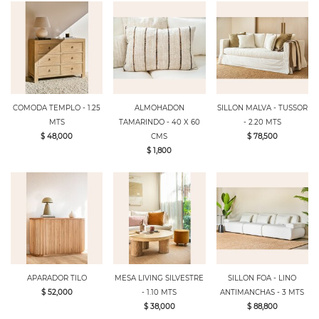
COMODA TEMPLO - 1.25
ALMOHADON
SILLON MALVA - TUSSOR
MTS
TAMARINDO - 40 X 60
- 2.20 MTS
$ 48,000
CMS
$ 78,500
$ 1,800
APARADOR TILO
MESA LIVING SILVESTRE
SILLON FOA - LINO
$ 52,000
- 1.10 MTS
ANTIMANCHAS - 3 MTS
$ 38,000
$ 88,800