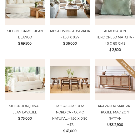
SILLON FORMS - JEAN
MESA LIVING AUSTRALIA
ALMOHADON
BLANCO
- 1.50 X 0.77
TERCIOPELO MATCHA -
$ 69,500
$ 36,000
40 X 60 CMS
$ 2,800
SILLON JOAQUINA -
MESA COMEDOR
APARADOR SAKURA -
JEAN LAVABLE
NORDICA - OLMO
ROBLE MACIZO Y
$ 75,000
NATURAL - 1.80 X 0.90
RATTAN
MTS
U$S 2,900
$ 41,000