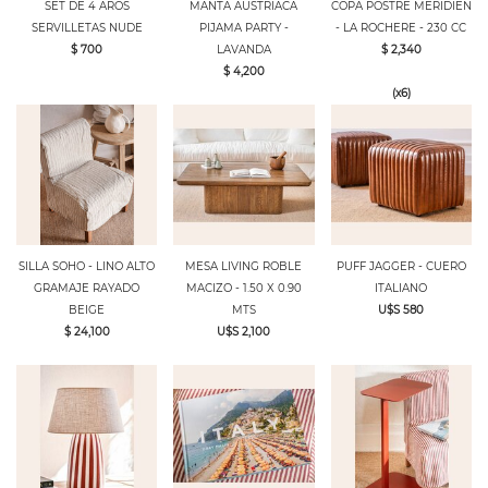
SET DE 4 AROS
MANTA AUSTRIACA
COPA POSTRE MERIDIEN
SERVILLETAS NUDE
PIJAMA PARTY -
- LA ROCHERE - 230 CC
$ 700
LAVANDA
$ 2,340
$ 4,200
(x6)
SILLA SOHO - LINO ALTO
MESA LIVING ROBLE
PUFF JAGGER - CUERO
GRAMAJE RAYADO
MACIZO - 1.50 X 0.90
ITALIANO
BEIGE
MTS
U$S 580
$ 24,100
U$S 2,100