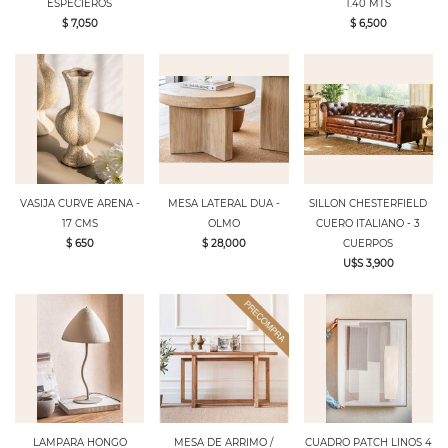
ESPECIEROS
1.40 MTS
$ 7,050
$ 6,500
VASIJA CURVE ARENA -
MESA LATERAL DUA -
SILLON CHESTERFIELD
17 CMS
OLMO
CUERO ITALIANO - 3
$ 650
$ 28,000
CUERPOS
U$S 3,900
LAMPARA HONGO
MESA DE ARRIMO /
CUADRO PATCH LINOS 4