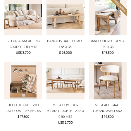
SILLON ALMA XL LINO
BANCO ISIDRO - OLMO -
BANCO ISIDRO - OLMO -
CRUDO - 2.80 MTS
1.83 X 35
1.10 X 33
U$S 3,700
$ 26,000
$ 16,500
JUEGO DE CUBIERTOS
MESA COMEDOR
SILLA ALLEGRA -
JAY CORAL - 87 PIEZAS
MILANO - ROBLE - 2.45 X
FRESNO AVELLANA
$ 17,800
0.90 MTS
$ 14,500
U$S 2,700