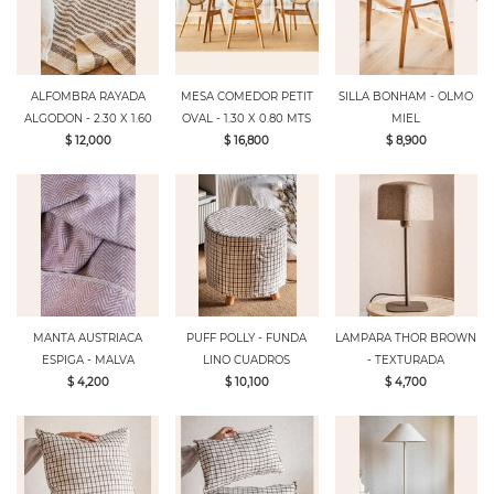
ALFOMBRA RAYADA
MESA COMEDOR PETIT
SILLA BONHAM - OLMO
ALGODON - 2.30 X 1.60
OVAL - 1.30 X 0.80 MTS
MIEL
$ 12,000
$ 16,800
$ 8,900
MANTA AUSTRIACA
PUFF POLLY - FUNDA
LAMPARA THOR BROWN
ESPIGA - MALVA
LINO CUADROS
- TEXTURADA
$ 4,200
$ 10,100
$ 4,700