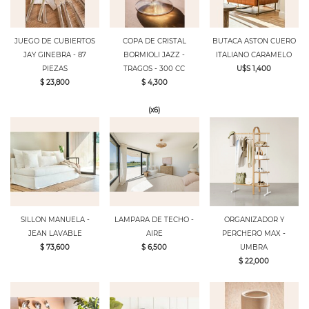
JUEGO DE CUBIERTOS
COPA DE CRISTAL
BUTACA ASTON CUERO
JAY GINEBRA - 87
BORMIOLI JAZZ -
ITALIANO CARAMELO
PIEZAS
TRAGOS - 300 CC
U$S 1,400
$ 23,800
$ 4,300
(x6)
SILLON MANUELA -
LAMPARA DE TECHO -
ORGANIZADOR Y
JEAN LAVABLE
AIRE
PERCHERO MAX -
$ 73,600
$ 6,500
UMBRA
$ 22,000