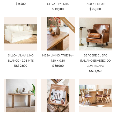
$ 9,400
OLIVA - 1.75 MTS
- 2.50 X 1.10 MTS
$ 49,900
$ 75,000
SILLON ALMA LINO
MESA LIVING ATHENA -
BERGERE CUERO
BLANCO - 2.08 MTS
1.50 X 0.80
ITALIANO ENVEJECIDO
U$S 2,800
$ 38,000
CON TACHAS
U$S 1,350