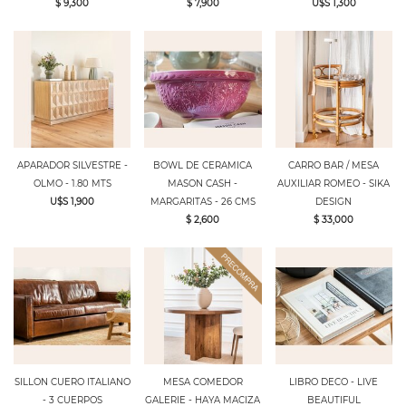
$ 9,300
$ 7,900
U$S 1,300
APARADOR SILVESTRE -
BOWL DE CERAMICA
CARRO BAR / MESA
OLMO - 1.80 MTS
MASON CASH -
AUXILIAR ROMEO - SIKA
U$S 1,900
MARGARITAS - 26 CMS
DESIGN
$ 2,600
$ 33,000
SILLON CUERO ITALIANO
MESA COMEDOR
LIBRO DECO - LIVE
- 3 CUERPOS
GALERIE - HAYA MACIZA
BEAUTIFUL