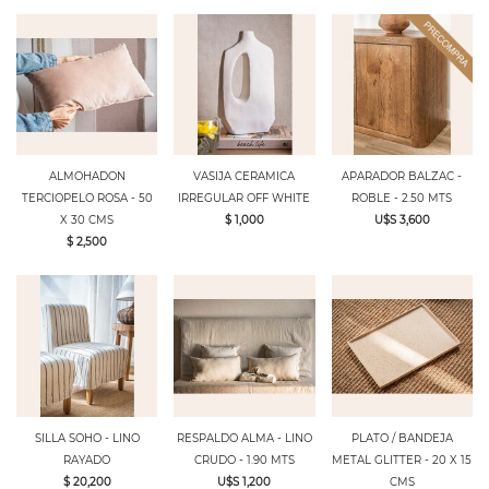
ALMOHADON
VASIJA CERAMICA
APARADOR BALZAC -
TERCIOPELO ROSA - 50
IRREGULAR OFF WHITE
ROBLE - 2.50 MTS
X 30 CMS
$ 1,000
U$S 3,600
$ 2,500
SILLA SOHO - LINO
RESPALDO ALMA - LINO
PLATO / BANDEJA
RAYADO
CRUDO - 1.90 MTS
METAL GLITTER - 20 X 15
$ 20,200
U$S 1,200
CMS