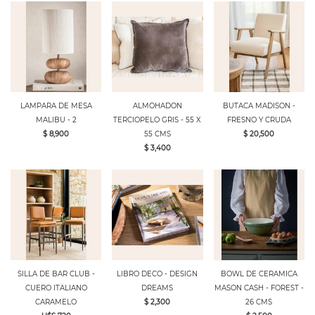
LAMPARA DE MESA
ALMOHADON
BUTACA MADISON -
MALIBU - 2
TERCIOPELO GRIS - 55 X
FRESNO Y CRUDA
$ 8,900
55 CMS
$ 20,500
$ 3,400
SILLA DE BAR CLUB -
LIBRO DECO - DESIGN
BOWL DE CERAMICA
CUERO ITALIANO
DREAMS
MASON CASH - FOREST -
CARAMELO
$ 2,300
26 CMS