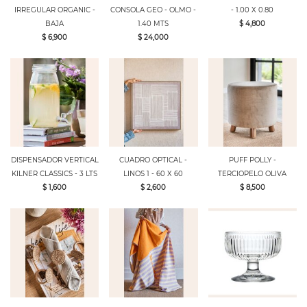
IRREGULAR ORGANIC -
CONSOLA GEO - OLMO -
- 1.00 X 0.80
BAJA
1.40 MTS
$ 4,800
$ 6,900
$ 24,000
DISPENSADOR VERTICAL
CUADRO OPTICAL -
PUFF POLLY -
KILNER CLASSICS - 3 LTS
LINOS 1 - 60 X 60
TERCIOPELO OLIVA
$ 1,600
$ 2,600
$ 8,500