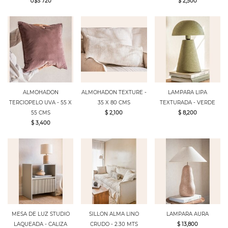
U$S 720
$ 2,500
ALMOHADON
ALMOHADON TEXTURE -
LAMPARA LIPA
TERCIOPELO UVA - 55 X
35 X 80 CMS
TEXTURADA - VERDE
55 CMS
$ 2,100
$ 8,200
$ 3,400
MESA DE LUZ STUDIO
SILLON ALMA LINO
LAMPARA AURA
LAQUEADA - CALIZA
CRUDO - 2.30 MTS
$ 13,800