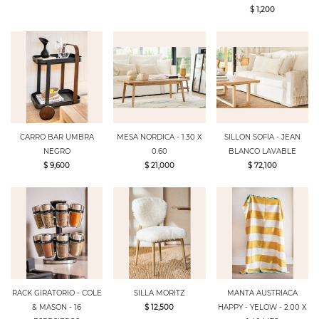
$ 1,200
CARRO BAR UMBRA
MESA NORDICA - 1.30 X
SILLON SOFIA - JEAN
NEGRO
0.60
BLANCO LAVABLE
$ 9,600
$ 21,000
$ 72,100
RACK GIRATORIO - COLE
SILLA MORITZ
MANTA AUSTRIACA
& MASON - 16
$ 12,500
HAPPY - YELOW - 2.00 X