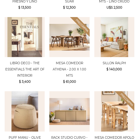
FRESNO Y LINO
SUAR
MTS - LINO CRUDO
$ 13,500
$ 12,300
U$S 2,500
LIBRO DECO - THE
MESA COMEDOR
SILLON RALPH
ESSENTIALS THE ART OF
ATHENA - 2.00 X 1.00
$ 140,000
INTERIOR
MTS
$ 3,400
$ 61,000
PUFF MANU - OLIVE
RACK STUDIO CURVO -
MESA COMEDOR APOLO