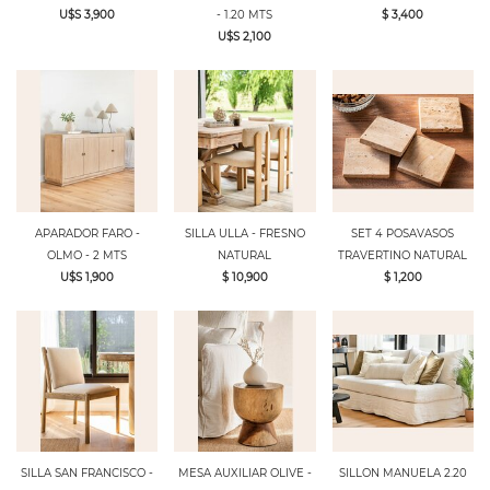
U$S 3,900
- 1.20 MTS
$ 3,400
U$S 2,100
APARADOR FARO -
SILLA ULLA - FRESNO
SET 4 POSAVASOS
OLMO - 2 MTS
NATURAL
TRAVERTINO NATURAL
U$S 1,900
$ 10,900
$ 1,200
SILLA SAN FRANCISCO -
MESA AUXILIAR OLIVE -
SILLON MANUELA 2.20