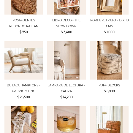
POSAFUENTES
LIBRO DECO - THE
PORTA RETRATO - 13 X 18
REDONDO RATTAN
SLOW DOWN
CMS
$ 750
$ 3,400
$ 1,000
BUTACA HAMPTONS -
LAMPARA DE LECTURA -
PUFF BLOCKS
FRESNO Y LINO
CALIZA
$ 6,900
$ 26,500
$ 14,200