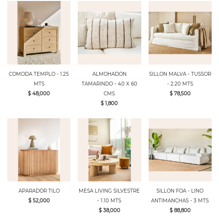
COMODA TEMPLO - 1.25
ALMOHADON
SILLON MALVA - TUSSOR
MTS
TAMARINDO - 40 X 60
- 2.20 MTS
$ 48,000
CMS
$ 78,500
$ 1,800
APARADOR TILO
MESA LIVING SILVESTRE
SILLON FOA - LINO
$ 52,000
- 1.10 MTS
ANTIMANCHAS - 3 MTS
$ 38,000
$ 88,800