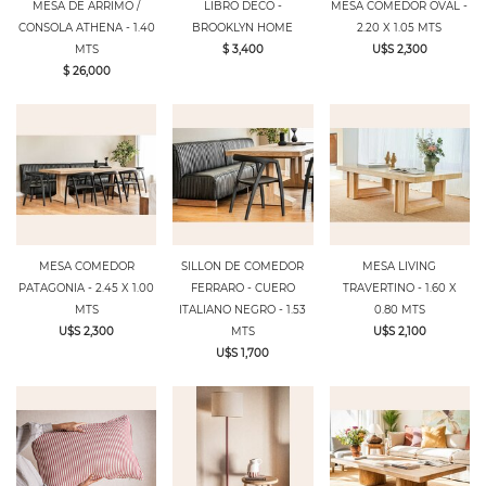
MESA DE ARRIMO /
LIBRO DECO -
MESA COMEDOR OVAL -
CONSOLA ATHENA - 1.40
BROOKLYN HOME
2.20 X 1.05 MTS
MTS
$ 3,400
U$S 2,300
$ 26,000
MESA COMEDOR
SILLON DE COMEDOR
MESA LIVING
PATAGONIA - 2.45 X 1.00
FERRARO - CUERO
TRAVERTINO - 1.60 X
MTS
ITALIANO NEGRO - 1.53
0.80 MTS
U$S 2,300
MTS
U$S 2,100
U$S 1,700