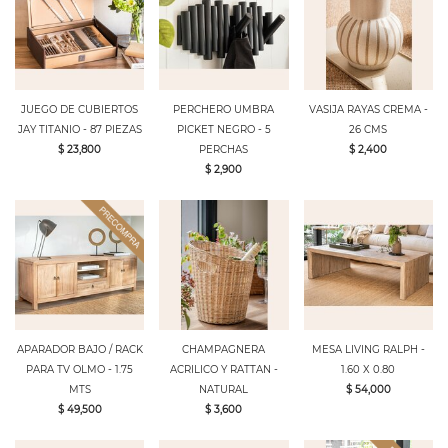
JUEGO DE CUBIERTOS
PERCHERO UMBRA
VASIJA RAYAS CREMA -
JAY TITANIO - 87 PIEZAS
PICKET NEGRO - 5
26 CMS
$ 23,800
PERCHAS
$ 2,400
$ 2,900
APARADOR BAJO / RACK
CHAMPAGNERA
MESA LIVING RALPH -
PARA TV OLMO - 1.75
ACRILICO Y RATTAN -
1.60 X 0.80
MTS
NATURAL
$ 54,000
$ 49,500
$ 3,600