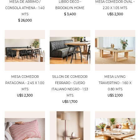
MESA DE ARRIMO /
LIBRO DECO -
MESA COMEDOR OVAL -
CONSOLA ATHENA - 1.40
BROOKLYN HOME
2.20 X 1.05 MTS
MTS
$ 3,400
U$S 2,300
$ 26,000
MESA COMEDOR
SILLON DE COMEDOR
MESA LIVING
PATAGONIA - 2.45 X 1.00
FERRARO - CUERO
TRAVERTINO - 1.60 X
MTS
ITALIANO NEGRO - 1.53
0.80 MTS
U$S 2,300
MTS
U$S 2,100
U$S 1,700