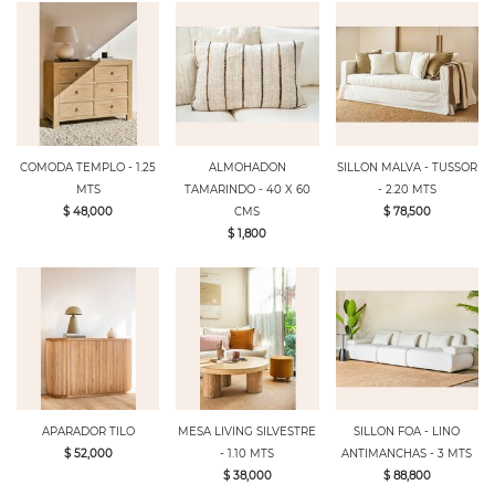
COMODA TEMPLO - 1.25
ALMOHADON
SILLON MALVA - TUSSOR
MTS
TAMARINDO - 40 X 60
- 2.20 MTS
$ 48,000
CMS
$ 78,500
$ 1,800
APARADOR TILO
MESA LIVING SILVESTRE
SILLON FOA - LINO
$ 52,000
- 1.10 MTS
ANTIMANCHAS - 3 MTS
$ 38,000
$ 88,800