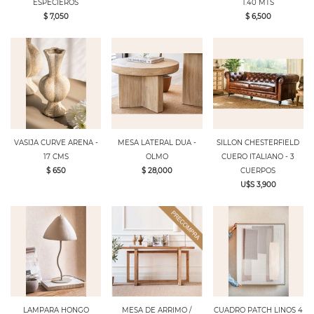
ESPECIEROS
1.40 MTS
$ 7,050
$ 6,500
VASIJA CURVE ARENA -
MESA LATERAL DUA -
SILLON CHESTERFIELD
17 CMS
OLMO
CUERO ITALIANO - 3
$ 650
$ 28,000
CUERPOS
U$S 3,900
LAMPARA HONGO
MESA DE ARRIMO /
CUADRO PATCH LINOS 4