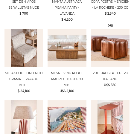
SET DE 4 AROS
MANTA AUSTRIACA
COPA POSTRE MERIDIEN
SERVILLETAS NUDE
PIJAMA PARTY -
- LA ROCHERE - 230 CC
$ 700
LAVANDA
$ 2,340
$ 4,200
(x6)
SILLA SOHO - LINO ALTO
MESA LIVING ROBLE
PUFF JAGGER - CUERO
GRAMAJE RAYADO
MACIZO - 1.50 X 0.90
ITALIANO
BEIGE
MTS
U$S 580
$ 24,100
U$S 2,100