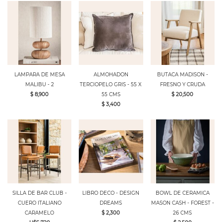
LAMPARA DE MESA
ALMOHADON
BUTACA MADISON -
MALIBU - 2
TERCIOPELO GRIS - 55 X
FRESNO Y CRUDA
$ 8,900
55 CMS
$ 20,500
$ 3,400
SILLA DE BAR CLUB -
LIBRO DECO - DESIGN
BOWL DE CERAMICA
CUERO ITALIANO
DREAMS
MASON CASH - FOREST -
CARAMELO
$ 2,300
26 CMS