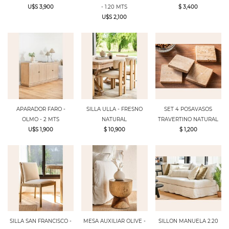
U$S 3,900
- 1.20 MTS
$ 3,400
U$S 2,100
APARADOR FARO -
SILLA ULLA - FRESNO
SET 4 POSAVASOS
OLMO - 2 MTS
NATURAL
TRAVERTINO NATURAL
U$S 1,900
$ 10,900
$ 1,200
SILLA SAN FRANCISCO -
MESA AUXILIAR OLIVE -
SILLON MANUELA 2.20