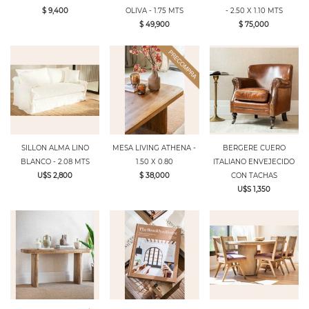
$ 9,400
OLIVA - 1.75 MTS
- 2.50 X 1.10 MTS
$ 49,900
$ 75,000
SILLON ALMA LINO
MESA LIVING ATHENA -
BERGERE CUERO
BLANCO - 2.08 MTS
1.50 X 0.80
ITALIANO ENVEJECIDO
U$S 2,800
$ 38,000
CON TACHAS
U$S 1,350