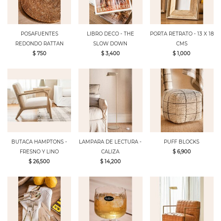
POSAFUENTES
LIBRO DECO - THE
PORTA RETRATO - 13 X 18
REDONDO RATTAN
SLOW DOWN
CMS
$ 750
$ 3,400
$ 1,000
BUTACA HAMPTONS -
LAMPARA DE LECTURA -
PUFF BLOCKS
FRESNO Y LINO
CALIZA
$ 6,900
$ 26,500
$ 14,200