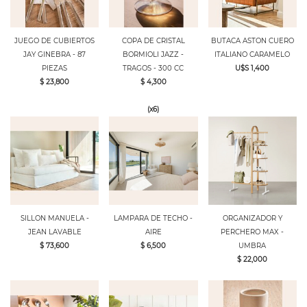
JUEGO DE CUBIERTOS
COPA DE CRISTAL
BUTACA ASTON CUERO
JAY GINEBRA - 87
BORMIOLI JAZZ -
ITALIANO CARAMELO
PIEZAS
TRAGOS - 300 CC
U$S 1,400
$ 23,800
$ 4,300
(x6)
SILLON MANUELA -
LAMPARA DE TECHO -
ORGANIZADOR Y
JEAN LAVABLE
AIRE
PERCHERO MAX -
$ 73,600
$ 6,500
UMBRA
$ 22,000