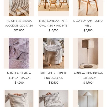
ALFOMBRA RAYADA
MESA COMEDOR PETIT
SILLA BONHAM - OLMO
ALGODON - 2.30 X 1.60
OVAL - 1.30 X 0.80 MTS
MIEL
$ 12,000
$ 16,800
$ 8,900
MANTA AUSTRIACA
PUFF POLLY - FUNDA
LAMPARA THOR BROWN
ESPIGA - MALVA
LINO CUADROS
- TEXTURADA
$ 4,200
$ 10,100
$ 4,700