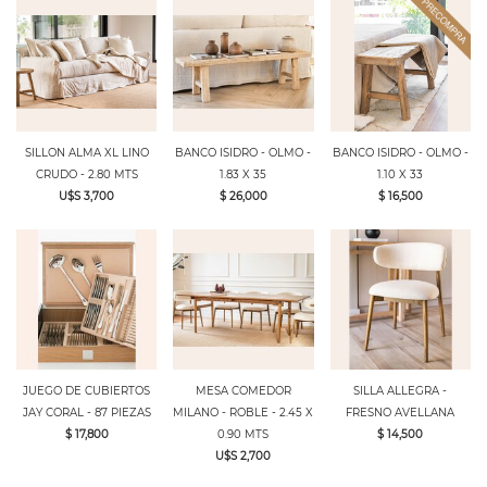
SILLON ALMA XL LINO
BANCO ISIDRO - OLMO -
BANCO ISIDRO - OLMO -
CRUDO - 2.80 MTS
1.83 X 35
1.10 X 33
U$S 3,700
$ 26,000
$ 16,500
JUEGO DE CUBIERTOS
MESA COMEDOR
SILLA ALLEGRA -
JAY CORAL - 87 PIEZAS
MILANO - ROBLE - 2.45 X
FRESNO AVELLANA
$ 17,800
0.90 MTS
$ 14,500
U$S 2,700