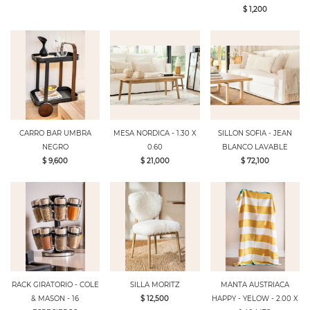
$ 1,200
CARRO BAR UMBRA
MESA NORDICA - 1.30 X
SILLON SOFIA - JEAN
NEGRO
0.60
BLANCO LAVABLE
$ 9,600
$ 21,000
$ 72,100
RACK GIRATORIO - COLE
SILLA MORITZ
MANTA AUSTRIACA
& MASON - 16
$ 12,500
HAPPY - YELOW - 2.00 X