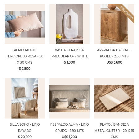
ALMOHADON
VASIJA CERAMICA
APARADOR BALZAC -
TERCIOPELO ROSA - 50
IRREGULAR OFF WHITE
ROBLE - 2.50 MTS
X 30 CMS
$ 1,000
U$S 3,600
$ 2,500
SILLA SOHO - LINO
RESPALDO ALMA - LINO
PLATO / BANDEJA
RAYADO
CRUDO - 1.90 MTS
METAL GLITTER - 20 X 15
$ 20,200
U$S 1,200
CMS