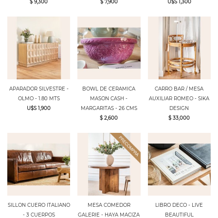
$ 9,300
$ 7,900
U$S 1,300
APARADOR SILVESTRE -
BOWL DE CERAMICA
CARRO BAR / MESA
OLMO - 1.80 MTS
MASON CASH -
AUXILIAR ROMEO - SIKA
U$S 1,900
MARGARITAS - 26 CMS
DESIGN
$ 2,600
$ 33,000
SILLON CUERO ITALIANO
MESA COMEDOR
LIBRO DECO - LIVE
- 3 CUERPOS
GALERIE - HAYA MACIZA
BEAUTIFUL