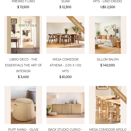
FRESNO Y LINO
SUAR
MTS - LINO CRUDO
$ 13,500
$ 12,300
U$S 2,500
LIBRO DECO - THE
MESA COMEDOR
SILLON RALPH
ESSENTIALS THE ART OF
ATHENA - 2.00 X 1.00
$ 140,000
INTERIOR
MTS
$ 3,400
$ 61,000
PUFF MANU - OLIVE
RACK STUDIO CURVO -
MESA COMEDOR APOLO