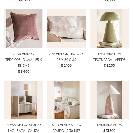
U$S 720
$ 2,500
ALMOHADON
ALMOHADON TEXTURE -
LAMPARA LIPA
TERCIOPELO UVA - 55 X
35 X 80 CMS
TEXTURADA - VERDE
55 CMS
$ 2,100
$ 8,200
$ 3,400
MESA DE LUZ STUDIO
SILLON ALMA LINO
LAMPARA AURA
LAQUEADA - CALIZA
CRUDO - 2.30 MTS
$ 13,800