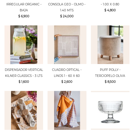
IRREGULAR ORGANIC -
CONSOLA GEO - OLMO -
- 1.00 X 0.80
BAJA
1.40 MTS
$ 4,800
$ 6,900
$ 24,000
DISPENSADOR VERTICAL
CUADRO OPTICAL -
PUFF POLLY -
KILNER CLASSICS - 3 LTS
LINOS 1 - 60 X 60
TERCIOPELO OLIVA
$ 1,600
$ 2,600
$ 8,500