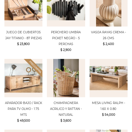
JUEGO DE CUBIERTOS
PERCHERO UMBRA
VASIJA RAYAS CREMA -
JAY TITANIO - 87 PIEZAS
PICKET NEGRO - 5
26 CMS
$ 23,800
PERCHAS
$ 2,400
$ 2,900
APARADOR BAJO / RACK
CHAMPAGNERA
MESA LIVING RALPH -
PARA TV OLMO - 1.75
ACRILICO Y RATTAN -
1.60 X 0.80
MTS
NATURAL
$ 54,000
$ 49,500
$ 3,600