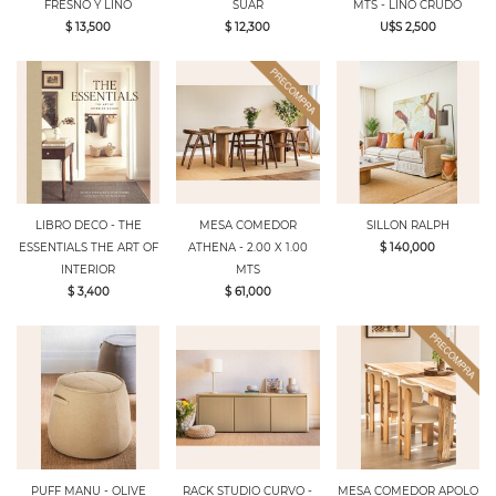
FRESNO Y LINO
SUAR
MTS - LINO CRUDO
$ 13,500
$ 12,300
U$S 2,500
LIBRO DECO - THE
MESA COMEDOR
SILLON RALPH
ESSENTIALS THE ART OF
ATHENA - 2.00 X 1.00
$ 140,000
INTERIOR
MTS
$ 3,400
$ 61,000
PUFF MANU - OLIVE
RACK STUDIO CURVO -
MESA COMEDOR APOLO