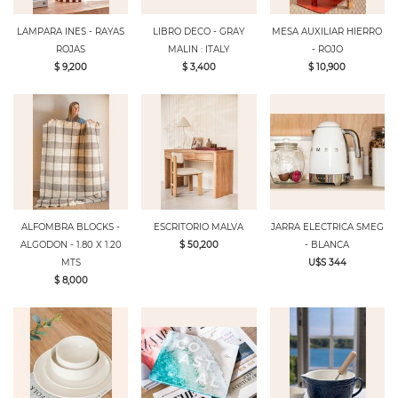
LAMPARA INES - RAYAS
LIBRO DECO - GRAY
MESA AUXILIAR HIERRO
ROJAS
MALIN : ITALY
- ROJO
$ 9,200
$ 3,400
$ 10,900
ALFOMBRA BLOCKS -
ESCRITORIO MALVA
JARRA ELECTRICA SMEG
ALGODON - 1.80 X 1.20
$ 50,200
- BLANCA
MTS
U$S 344
$ 8,000