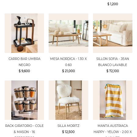
$ 1,200
CARRO BAR UMBRA
MESA NORDICA - 1.30 X
SILLON SOFIA - JEAN
NEGRO
0.60
BLANCO LAVABLE
$ 9,600
$ 21,000
$ 72,100
RACK GIRATORIO - COLE
SILLA MORITZ
MANTA AUSTRIACA
& MASON - 16
$ 12,500
HAPPY - YELOW - 2.00 X