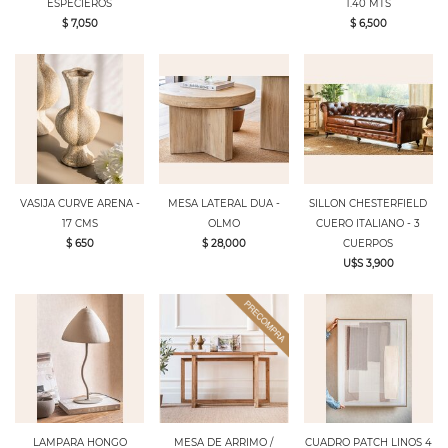
ESPECIEROS
1.40 MTS
$ 7,050
$ 6,500
VASIJA CURVE ARENA -
MESA LATERAL DUA -
SILLON CHESTERFIELD
17 CMS
OLMO
CUERO ITALIANO - 3
$ 650
$ 28,000
CUERPOS
U$S 3,900
LAMPARA HONGO
MESA DE ARRIMO /
CUADRO PATCH LINOS 4