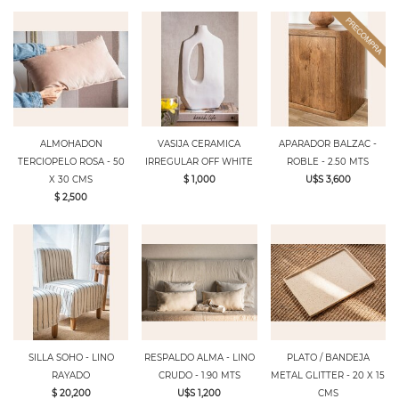
ALMOHADON
VASIJA CERAMICA
APARADOR BALZAC -
TERCIOPELO ROSA - 50
IRREGULAR OFF WHITE
ROBLE - 2.50 MTS
X 30 CMS
$ 1,000
U$S 3,600
$ 2,500
SILLA SOHO - LINO
RESPALDO ALMA - LINO
PLATO / BANDEJA
RAYADO
CRUDO - 1.90 MTS
METAL GLITTER - 20 X 15
$ 20,200
U$S 1,200
CMS