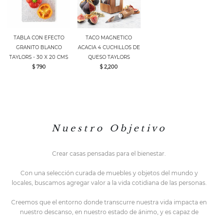
TABLA CON EFECTO
TACO MAGNETICO
GRANITO BLANCO
ACACIA 4 CUCHILLOS DE
TAYLORS - 30 X 20 CMS
QUESO TAYLORS
$ 790
$ 2,200
N u e s t r o O b j e t i v o
Crear casas pensadas para el bienestar.
Con una selección curada de muebles y objetos del mundo y
locales,
buscamos agregar valor a la vida cotidiana de las personas.
Creemos que el entorno do
nde transcurre nuestra vida impacta en
nuestro descanso, en nuestro estado de ánimo, y es capaz de