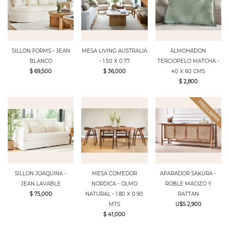
SILLON FORMS - JEAN
MESA LIVING AUSTRALIA
ALMOHADON
BLANCO
- 1.50 X 0.77
TERCIOPELO MATCHA -
$ 69,500
$ 36,000
40 X 60 CMS
$ 2,800
SILLON JOAQUINA -
MESA COMEDOR
APARADOR SAKURA -
JEAN LAVABLE
NORDICA - OLMO
ROBLE MACIZO Y
$ 75,000
NATURAL - 1.80 X 0.90
RATTAN
MTS
U$S 2,900
$ 41,000