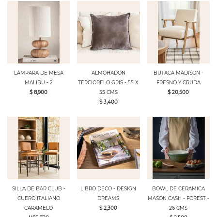
LAMPARA DE MESA
ALMOHADON
BUTACA MADISON -
MALIBU - 2
TERCIOPELO GRIS - 55 X
FRESNO Y CRUDA
$ 8,900
55 CMS
$ 20,500
$ 3,400
SILLA DE BAR CLUB -
LIBRO DECO - DESIGN
BOWL DE CERAMICA
CUERO ITALIANO
DREAMS
MASON CASH - FOREST -
CARAMELO
$ 2,300
26 CMS