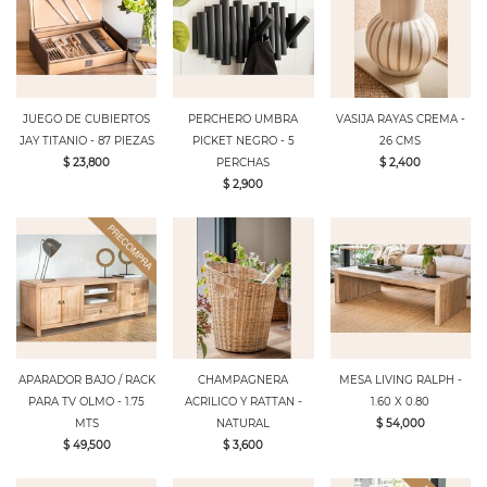
JUEGO DE CUBIERTOS
PERCHERO UMBRA
VASIJA RAYAS CREMA -
JAY TITANIO - 87 PIEZAS
PICKET NEGRO - 5
26 CMS
$ 23,800
PERCHAS
$ 2,400
$ 2,900
APARADOR BAJO / RACK
CHAMPAGNERA
MESA LIVING RALPH -
PARA TV OLMO - 1.75
ACRILICO Y RATTAN -
1.60 X 0.80
MTS
NATURAL
$ 54,000
$ 49,500
$ 3,600