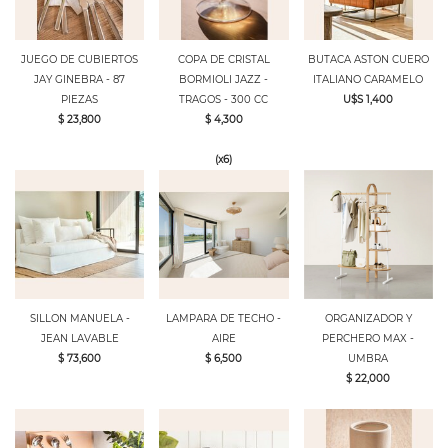
JUEGO DE CUBIERTOS
COPA DE CRISTAL
BUTACA ASTON CUERO
JAY GINEBRA - 87
BORMIOLI JAZZ -
ITALIANO CARAMELO
PIEZAS
TRAGOS - 300 CC
U$S 1,400
$ 23,800
$ 4,300
(x6)
SILLON MANUELA -
LAMPARA DE TECHO -
ORGANIZADOR Y
JEAN LAVABLE
AIRE
PERCHERO MAX -
$ 73,600
$ 6,500
UMBRA
$ 22,000