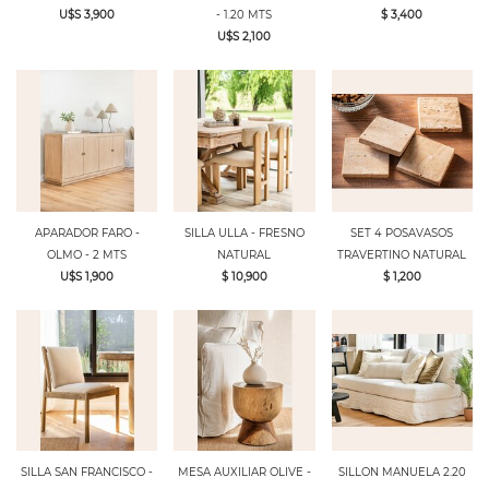
U$S 3,900
- 1.20 MTS
$ 3,400
U$S 2,100
APARADOR FARO -
SILLA ULLA - FRESNO
SET 4 POSAVASOS
OLMO - 2 MTS
NATURAL
TRAVERTINO NATURAL
U$S 1,900
$ 10,900
$ 1,200
SILLA SAN FRANCISCO -
MESA AUXILIAR OLIVE -
SILLON MANUELA 2.20