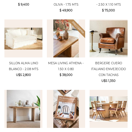
$ 9,400
OLIVA - 1.75 MTS
- 2.50 X 1.10 MTS
$ 49,900
$ 75,000
SILLON ALMA LINO
MESA LIVING ATHENA -
BERGERE CUERO
BLANCO - 2.08 MTS
1.50 X 0.80
ITALIANO ENVEJECIDO
U$S 2,800
$ 38,000
CON TACHAS
U$S 1,350