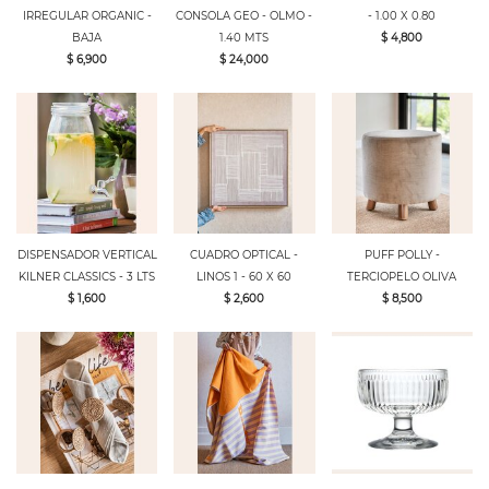
IRREGULAR ORGANIC -
CONSOLA GEO - OLMO -
- 1.00 X 0.80
BAJA
1.40 MTS
$ 4,800
$ 6,900
$ 24,000
DISPENSADOR VERTICAL
CUADRO OPTICAL -
PUFF POLLY -
KILNER CLASSICS - 3 LTS
LINOS 1 - 60 X 60
TERCIOPELO OLIVA
$ 1,600
$ 2,600
$ 8,500