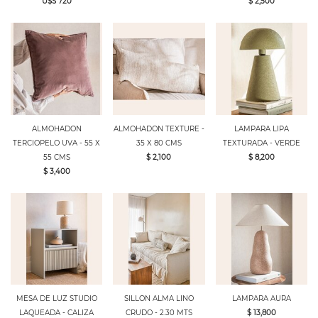
U$S 720
$ 2,500
ALMOHADON
ALMOHADON TEXTURE -
LAMPARA LIPA
TERCIOPELO UVA - 55 X
35 X 80 CMS
TEXTURADA - VERDE
55 CMS
$ 2,100
$ 8,200
$ 3,400
MESA DE LUZ STUDIO
SILLON ALMA LINO
LAMPARA AURA
LAQUEADA - CALIZA
CRUDO - 2.30 MTS
$ 13,800