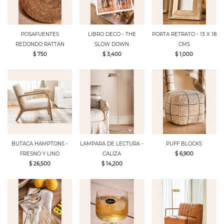
POSAFUENTES
LIBRO DECO - THE
PORTA RETRATO - 13 X 18
REDONDO RATTAN
SLOW DOWN
CMS
$ 750
$ 3,400
$ 1,000
BUTACA HAMPTONS -
LAMPARA DE LECTURA -
PUFF BLOCKS
FRESNO Y LINO
CALIZA
$ 6,900
$ 26,500
$ 14,200