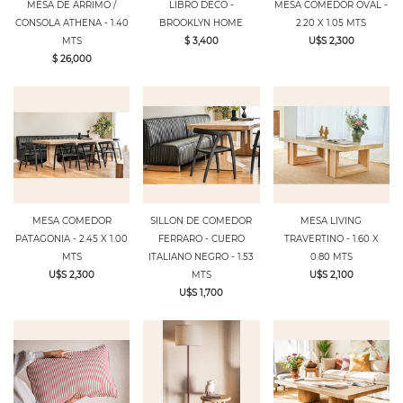
MESA DE ARRIMO /
LIBRO DECO -
MESA COMEDOR OVAL -
CONSOLA ATHENA - 1.40
BROOKLYN HOME
2.20 X 1.05 MTS
MTS
$ 3,400
U$S 2,300
$ 26,000
MESA COMEDOR
SILLON DE COMEDOR
MESA LIVING
PATAGONIA - 2.45 X 1.00
FERRARO - CUERO
TRAVERTINO - 1.60 X
MTS
ITALIANO NEGRO - 1.53
0.80 MTS
U$S 2,300
MTS
U$S 2,100
U$S 1,700