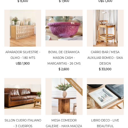
$ 9,300
$ 7,900
U$S 1,300
APARADOR SILVESTRE -
BOWL DE CERAMICA
CARRO BAR / MESA
OLMO - 1.80 MTS
MASON CASH -
AUXILIAR ROMEO - SIKA
U$S 1,900
MARGARITAS - 26 CMS
DESIGN
$ 2,600
$ 33,000
SILLON CUERO ITALIANO
MESA COMEDOR
LIBRO DECO - LIVE
- 3 CUERPOS
GALERIE - HAYA MACIZA
BEAUTIFUL