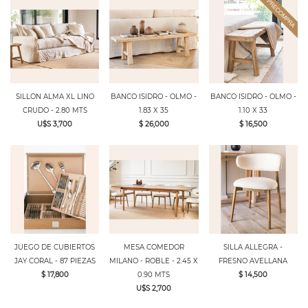
SILLON ALMA XL LINO
BANCO ISIDRO - OLMO -
BANCO ISIDRO - OLMO -
CRUDO - 2.80 MTS
1.83 X 35
1.10 X 33
U$S 3,700
$ 26,000
$ 16,500
JUEGO DE CUBIERTOS
MESA COMEDOR
SILLA ALLEGRA -
JAY CORAL - 87 PIEZAS
MILANO - ROBLE - 2.45 X
FRESNO AVELLANA
$ 17,800
0.90 MTS
$ 14,500
U$S 2,700