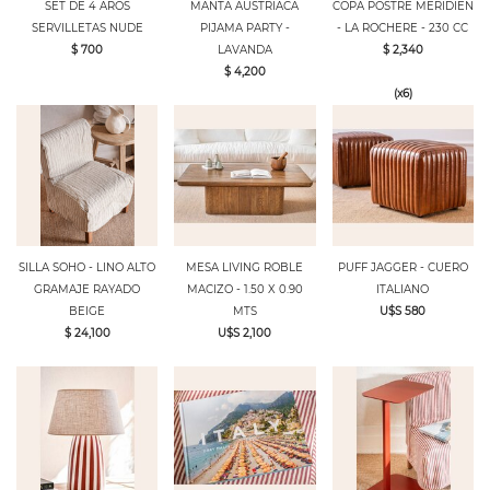
SET DE 4 AROS
MANTA AUSTRIACA
COPA POSTRE MERIDIEN
SERVILLETAS NUDE
PIJAMA PARTY -
- LA ROCHERE - 230 CC
$ 700
LAVANDA
$ 2,340
$ 4,200
(x6)
SILLA SOHO - LINO ALTO
MESA LIVING ROBLE
PUFF JAGGER - CUERO
GRAMAJE RAYADO
MACIZO - 1.50 X 0.90
ITALIANO
BEIGE
MTS
U$S 580
$ 24,100
U$S 2,100