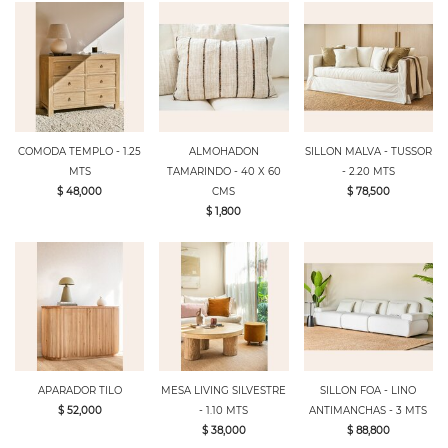
COMODA TEMPLO - 1.25
ALMOHADON
SILLON MALVA - TUSSOR
MTS
TAMARINDO - 40 X 60
- 2.20 MTS
$ 48,000
CMS
$ 78,500
$ 1,800
APARADOR TILO
MESA LIVING SILVESTRE
SILLON FOA - LINO
$ 52,000
- 1.10 MTS
ANTIMANCHAS - 3 MTS
$ 38,000
$ 88,800