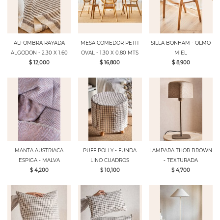
ALFOMBRA RAYADA
MESA COMEDOR PETIT
SILLA BONHAM - OLMO
ALGODON - 2.30 X 1.60
OVAL - 1.30 X 0.80 MTS
MIEL
$ 12,000
$ 16,800
$ 8,900
MANTA AUSTRIACA
PUFF POLLY - FUNDA
LAMPARA THOR BROWN
ESPIGA - MALVA
LINO CUADROS
- TEXTURADA
$ 4,200
$ 10,100
$ 4,700