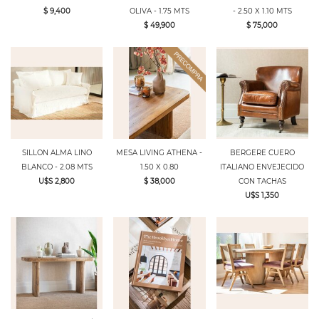
$ 9,400
OLIVA - 1.75 MTS
- 2.50 X 1.10 MTS
$ 49,900
$ 75,000
SILLON ALMA LINO
MESA LIVING ATHENA -
BERGERE CUERO
BLANCO - 2.08 MTS
1.50 X 0.80
ITALIANO ENVEJECIDO
U$S 2,800
$ 38,000
CON TACHAS
U$S 1,350