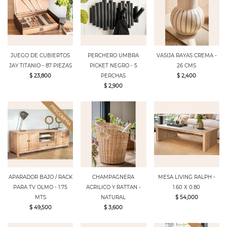
JUEGO DE CUBIERTOS
PERCHERO UMBRA
VASIJA RAYAS CREMA -
JAY TITANIO - 87 PIEZAS
PICKET NEGRO - 5
26 CMS
$ 23,800
PERCHAS
$ 2,400
$ 2,900
APARADOR BAJO / RACK
CHAMPAGNERA
MESA LIVING RALPH -
PARA TV OLMO - 1.75
ACRILICO Y RATTAN -
1.60 X 0.80
MTS
NATURAL
$ 54,000
$ 49,500
$ 3,600