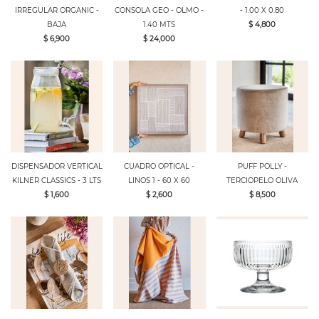
IRREGULAR ORGANIC -
CONSOLA GEO - OLMO -
- 1.00 X 0.80
BAJA
1.40 MTS
$ 4,800
$ 6,900
$ 24,000
DISPENSADOR VERTICAL
CUADRO OPTICAL -
PUFF POLLY -
KILNER CLASSICS - 3 LTS
LINOS 1 - 60 X 60
TERCIOPELO OLIVA
$ 1,600
$ 2,600
$ 8,500