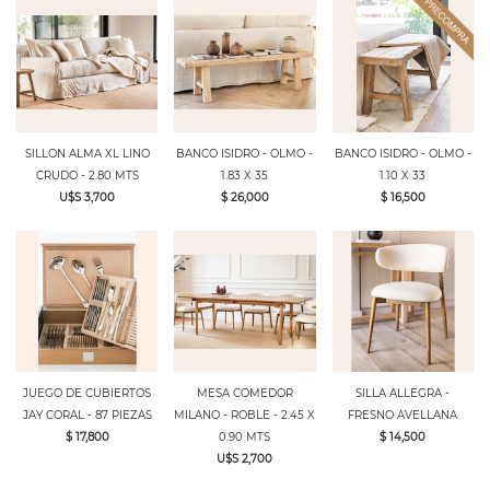
SILLON ALMA XL LINO
BANCO ISIDRO - OLMO -
BANCO ISIDRO - OLMO -
CRUDO - 2.80 MTS
1.83 X 35
1.10 X 33
U$S 3,700
$ 26,000
$ 16,500
JUEGO DE CUBIERTOS
MESA COMEDOR
SILLA ALLEGRA -
JAY CORAL - 87 PIEZAS
MILANO - ROBLE - 2.45 X
FRESNO AVELLANA
$ 17,800
0.90 MTS
$ 14,500
U$S 2,700