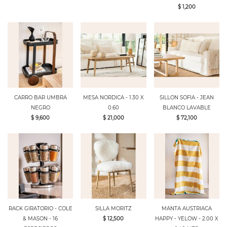
$ 1,200
CARRO BAR UMBRA
MESA NORDICA - 1.30 X
SILLON SOFIA - JEAN
NEGRO
0.60
BLANCO LAVABLE
$ 9,600
$ 21,000
$ 72,100
RACK GIRATORIO - COLE
SILLA MORITZ
MANTA AUSTRIACA
& MASON - 16
$ 12,500
HAPPY - YELOW - 2.00 X