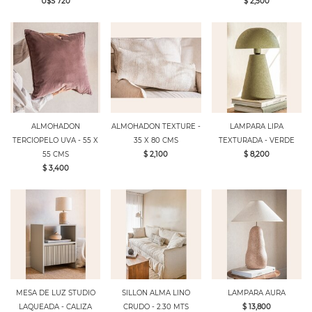
U$S 720
$ 2,500
ALMOHADON
ALMOHADON TEXTURE -
LAMPARA LIPA
TERCIOPELO UVA - 55 X
35 X 80 CMS
TEXTURADA - VERDE
55 CMS
$ 2,100
$ 8,200
$ 3,400
MESA DE LUZ STUDIO
SILLON ALMA LINO
LAMPARA AURA
LAQUEADA - CALIZA
CRUDO - 2.30 MTS
$ 13,800