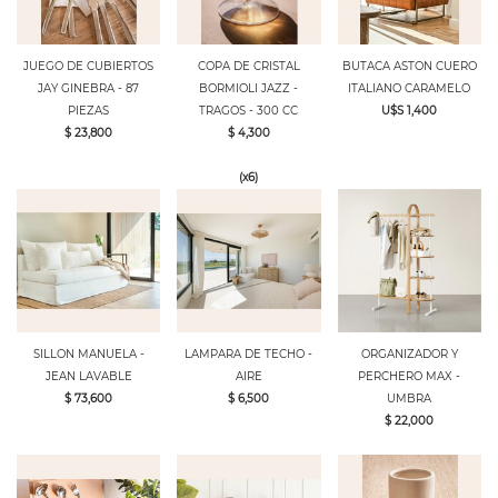
JUEGO DE CUBIERTOS
COPA DE CRISTAL
BUTACA ASTON CUERO
JAY GINEBRA - 87
BORMIOLI JAZZ -
ITALIANO CARAMELO
PIEZAS
TRAGOS - 300 CC
U$S 1,400
$ 23,800
$ 4,300
(x6)
SILLON MANUELA -
LAMPARA DE TECHO -
ORGANIZADOR Y
JEAN LAVABLE
AIRE
PERCHERO MAX -
$ 73,600
$ 6,500
UMBRA
$ 22,000