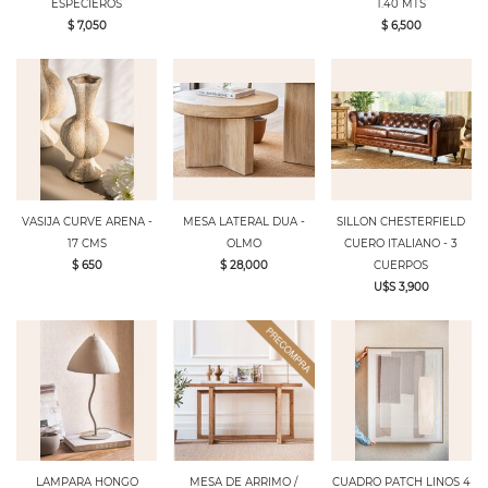
ESPECIEROS
1.40 MTS
$ 7,050
$ 6,500
VASIJA CURVE ARENA -
MESA LATERAL DUA -
SILLON CHESTERFIELD
17 CMS
OLMO
CUERO ITALIANO - 3
$ 650
$ 28,000
CUERPOS
U$S 3,900
LAMPARA HONGO
MESA DE ARRIMO /
CUADRO PATCH LINOS 4