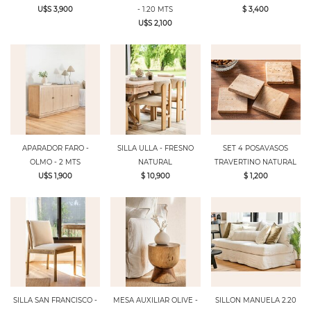
U$S 3,900
- 1.20 MTS
$ 3,400
U$S 2,100
APARADOR FARO -
SILLA ULLA - FRESNO
SET 4 POSAVASOS
OLMO - 2 MTS
NATURAL
TRAVERTINO NATURAL
U$S 1,900
$ 10,900
$ 1,200
SILLA SAN FRANCISCO -
MESA AUXILIAR OLIVE -
SILLON MANUELA 2.20