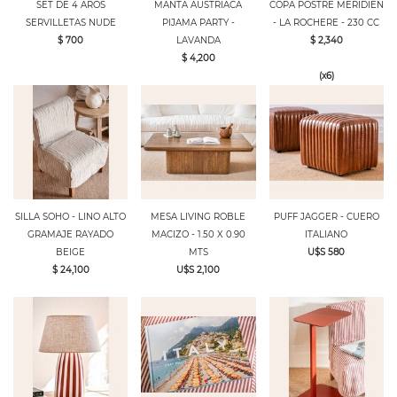
SET DE 4 AROS
MANTA AUSTRIACA
COPA POSTRE MERIDIEN
SERVILLETAS NUDE
PIJAMA PARTY -
- LA ROCHERE - 230 CC
$ 700
LAVANDA
$ 2,340
$ 4,200
(x6)
SILLA SOHO - LINO ALTO
MESA LIVING ROBLE
PUFF JAGGER - CUERO
GRAMAJE RAYADO
MACIZO - 1.50 X 0.90
ITALIANO
BEIGE
MTS
U$S 580
$ 24,100
U$S 2,100