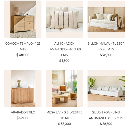
COMODA TEMPLO - 1.25
ALMOHADON
SILLON MALVA - TUSSOR
MTS
TAMARINDO - 40 X 60
- 2.20 MTS
$ 48,000
CMS
$ 78,500
$ 1,800
APARADOR TILO
MESA LIVING SILVESTRE
SILLON FOA - LINO
$ 52,000
- 1.10 MTS
ANTIMANCHAS - 3 MTS
$ 38,000
$ 88,800