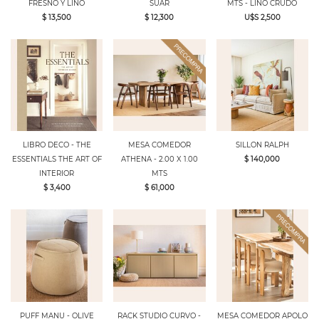
FRESNO Y LINO
SUAR
MTS - LINO CRUDO
$ 13,500
$ 12,300
U$S 2,500
LIBRO DECO - THE
MESA COMEDOR
SILLON RALPH
ESSENTIALS THE ART OF
ATHENA - 2.00 X 1.00
$ 140,000
INTERIOR
MTS
$ 3,400
$ 61,000
PUFF MANU - OLIVE
RACK STUDIO CURVO -
MESA COMEDOR APOLO