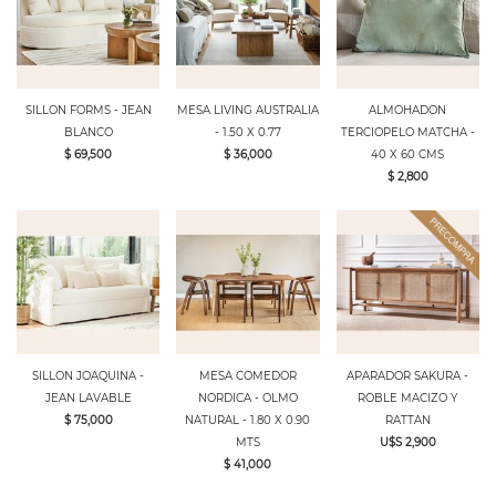
SILLON FORMS - JEAN
MESA LIVING AUSTRALIA
ALMOHADON
BLANCO
- 1.50 X 0.77
TERCIOPELO MATCHA -
$ 69,500
$ 36,000
40 X 60 CMS
$ 2,800
SILLON JOAQUINA -
MESA COMEDOR
APARADOR SAKURA -
JEAN LAVABLE
NORDICA - OLMO
ROBLE MACIZO Y
$ 75,000
NATURAL - 1.80 X 0.90
RATTAN
MTS
U$S 2,900
$ 41,000