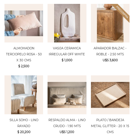
ALMOHADON
VASIJA CERAMICA
APARADOR BALZAC -
TERCIOPELO ROSA - 50
IRREGULAR OFF WHITE
ROBLE - 2.50 MTS
X 30 CMS
$ 1,000
U$S 3,600
$ 2,500
SILLA SOHO - LINO
RESPALDO ALMA - LINO
PLATO / BANDEJA
RAYADO
CRUDO - 1.90 MTS
METAL GLITTER - 20 X 15
$ 20,200
U$S 1,200
CMS