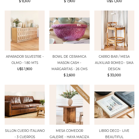
$ 9,300
$ 7,900
U$S 1,300
APARADOR SILVESTRE -
BOWL DE CERAMICA
CARRO BAR / MESA
OLMO - 1.80 MTS
MASON CASH -
AUXILIAR ROMEO - SIKA
U$S 1,900
MARGARITAS - 26 CMS
DESIGN
$ 2,600
$ 33,000
SILLON CUERO ITALIANO
MESA COMEDOR
LIBRO DECO - LIVE
- 3 CUERPOS
GALERIE - HAYA MACIZA
BEAUTIFUL