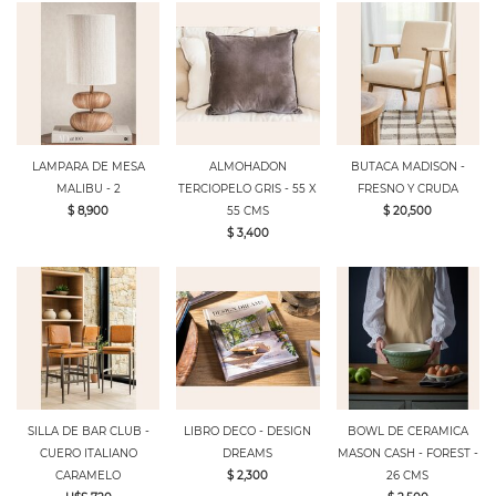
LAMPARA DE MESA
ALMOHADON
BUTACA MADISON -
MALIBU - 2
TERCIOPELO GRIS - 55 X
FRESNO Y CRUDA
$ 8,900
55 CMS
$ 20,500
$ 3,400
SILLA DE BAR CLUB -
LIBRO DECO - DESIGN
BOWL DE CERAMICA
CUERO ITALIANO
DREAMS
MASON CASH - FOREST -
CARAMELO
$ 2,300
26 CMS