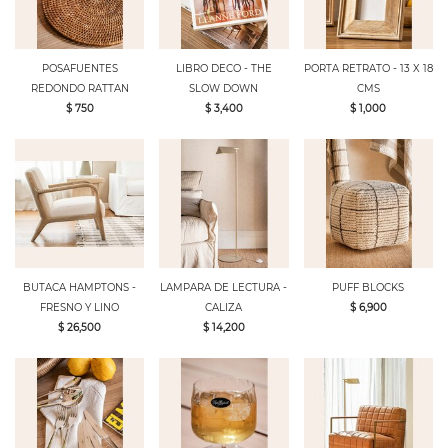
POSAFUENTES
LIBRO DECO - THE
PORTA RETRATO - 13 X 18
REDONDO RATTAN
SLOW DOWN
CMS
$ 750
$ 3,400
$ 1,000
BUTACA HAMPTONS -
LAMPARA DE LECTURA -
PUFF BLOCKS
FRESNO Y LINO
CALIZA
$ 6,900
$ 26,500
$ 14,200