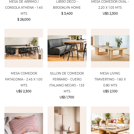
MESA DE ARRIMO /
LIBRO DECO -
MESA COMEDOR OVAL -
CONSOLA ATHENA - 1.40
BROOKLYN HOME
2.20 X 1.05 MTS
MTS
$ 3,400
U$S 2,300
$ 26,000
MESA COMEDOR
SILLON DE COMEDOR
MESA LIVING
PATAGONIA - 2.45 X 1.00
FERRARO - CUERO
TRAVERTINO - 1.60 X
MTS
ITALIANO NEGRO - 1.53
0.80 MTS
U$S 2,300
MTS
U$S 2,100
U$S 1,700