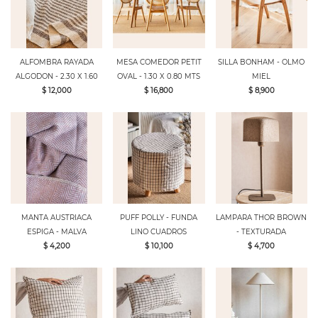
ALFOMBRA RAYADA
MESA COMEDOR PETIT
SILLA BONHAM - OLMO
ALGODON - 2.30 X 1.60
OVAL - 1.30 X 0.80 MTS
MIEL
$ 12,000
$ 16,800
$ 8,900
MANTA AUSTRIACA
PUFF POLLY - FUNDA
LAMPARA THOR BROWN
ESPIGA - MALVA
LINO CUADROS
- TEXTURADA
$ 4,200
$ 10,100
$ 4,700