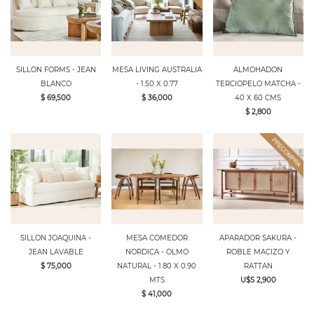
SILLON FORMS - JEAN
MESA LIVING AUSTRALIA
ALMOHADON
BLANCO
- 1.50 X 0.77
TERCIOPELO MATCHA -
$ 69,500
$ 36,000
40 X 60 CMS
$ 2,800
SILLON JOAQUINA -
MESA COMEDOR
APARADOR SAKURA -
JEAN LAVABLE
NORDICA - OLMO
ROBLE MACIZO Y
$ 75,000
NATURAL - 1.80 X 0.90
RATTAN
MTS
U$S 2,900
$ 41,000