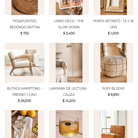
POSAFUENTES
LIBRO DECO - THE
PORTA RETRATO - 13 X 18
REDONDO RATTAN
SLOW DOWN
CMS
$ 750
$ 3,400
$ 1,000
BUTACA HAMPTONS -
LAMPARA DE LECTURA -
PUFF BLOCKS
FRESNO Y LINO
CALIZA
$ 6,900
$ 26,500
$ 14,200