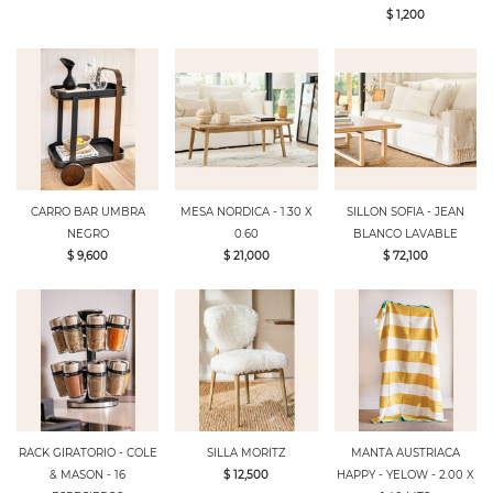
$ 1,200
CARRO BAR UMBRA
MESA NORDICA - 1.30 X
SILLON SOFIA - JEAN
NEGRO
0.60
BLANCO LAVABLE
$ 9,600
$ 21,000
$ 72,100
RACK GIRATORIO - COLE
SILLA MORITZ
MANTA AUSTRIACA
& MASON - 16
$ 12,500
HAPPY - YELOW - 2.00 X