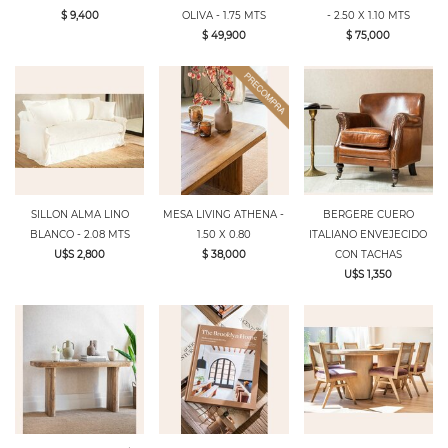
$ 9,400
OLIVA - 1.75 MTS
- 2.50 X 1.10 MTS
$ 49,900
$ 75,000
SILLON ALMA LINO
MESA LIVING ATHENA -
BERGERE CUERO
BLANCO - 2.08 MTS
1.50 X 0.80
ITALIANO ENVEJECIDO
U$S 2,800
$ 38,000
CON TACHAS
U$S 1,350