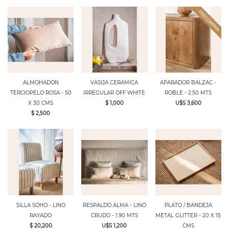
ALMOHADON
VASIJA CERAMICA
APARADOR BALZAC -
TERCIOPELO ROSA - 50
IRREGULAR OFF WHITE
ROBLE - 2.50 MTS
X 30 CMS
$ 1,000
U$S 3,600
$ 2,500
SILLA SOHO - LINO
RESPALDO ALMA - LINO
PLATO / BANDEJA
RAYADO
CRUDO - 1.90 MTS
METAL GLITTER - 20 X 15
$ 20,200
U$S 1,200
CMS