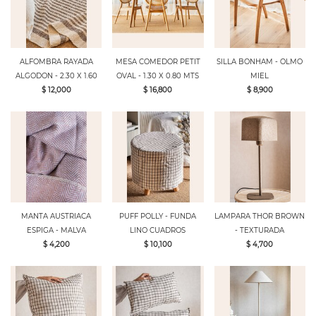
ALFOMBRA RAYADA
MESA COMEDOR PETIT
SILLA BONHAM - OLMO
ALGODON - 2.30 X 1.60
OVAL - 1.30 X 0.80 MTS
MIEL
$ 12,000
$ 16,800
$ 8,900
MANTA AUSTRIACA
PUFF POLLY - FUNDA
LAMPARA THOR BROWN
ESPIGA - MALVA
LINO CUADROS
- TEXTURADA
$ 4,200
$ 10,100
$ 4,700