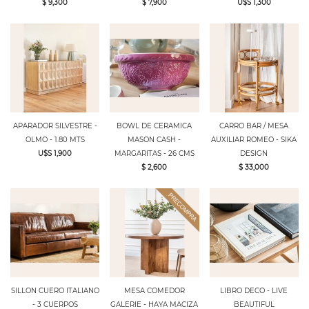
$ 9,300
$ 7,900
U$S 1,300
APARADOR SILVESTRE -
BOWL DE CERAMICA
CARRO BAR / MESA
OLMO - 1.80 MTS
MASON CASH -
AUXILIAR ROMEO - SIKA
U$S 1,900
MARGARITAS - 26 CMS
DESIGN
$ 2,600
$ 33,000
SILLON CUERO ITALIANO
MESA COMEDOR
LIBRO DECO - LIVE
- 3 CUERPOS
GALERIE - HAYA MACIZA
BEAUTIFUL