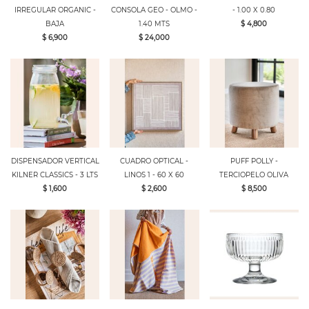
IRREGULAR ORGANIC -
CONSOLA GEO - OLMO -
- 1.00 X 0.80
BAJA
1.40 MTS
$ 4,800
$ 6,900
$ 24,000
DISPENSADOR VERTICAL
CUADRO OPTICAL -
PUFF POLLY -
KILNER CLASSICS - 3 LTS
LINOS 1 - 60 X 60
TERCIOPELO OLIVA
$ 1,600
$ 2,600
$ 8,500