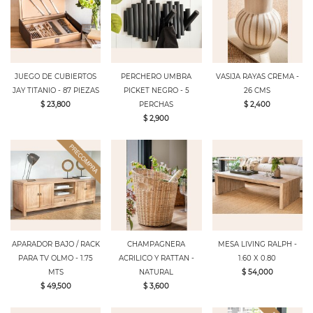
JUEGO DE CUBIERTOS
PERCHERO UMBRA
VASIJA RAYAS CREMA -
JAY TITANIO - 87 PIEZAS
PICKET NEGRO - 5
26 CMS
$ 23,800
PERCHAS
$ 2,400
$ 2,900
APARADOR BAJO / RACK
CHAMPAGNERA
MESA LIVING RALPH -
PARA TV OLMO - 1.75
ACRILICO Y RATTAN -
1.60 X 0.80
MTS
NATURAL
$ 54,000
$ 49,500
$ 3,600