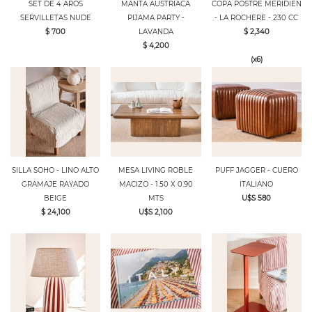
SET DE 4 AROS
MANTA AUSTRIACA
COPA POSTRE MERIDIEN
SERVILLETAS NUDE
PIJAMA PARTY -
- LA ROCHERE - 230 CC
$ 700
LAVANDA
$ 2,340
$ 4,200
(x6)
SILLA SOHO - LINO ALTO
MESA LIVING ROBLE
PUFF JAGGER - CUERO
GRAMAJE RAYADO
MACIZO - 1.50 X 0.90
ITALIANO
BEIGE
MTS
U$S 580
$ 24,100
U$S 2,100