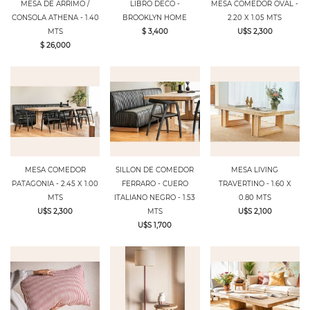
MESA DE ARRIMO /
LIBRO DECO -
MESA COMEDOR OVAL -
CONSOLA ATHENA - 1.40
BROOKLYN HOME
2.20 X 1.05 MTS
MTS
$ 3,400
U$S 2,300
$ 26,000
MESA COMEDOR
SILLON DE COMEDOR
MESA LIVING
PATAGONIA - 2.45 X 1.00
FERRARO - CUERO
TRAVERTINO - 1.60 X
MTS
ITALIANO NEGRO - 1.53
0.80 MTS
U$S 2,300
MTS
U$S 2,100
U$S 1,700