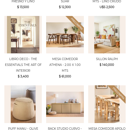
FRESNO Y LINO
SUAR
MTS - LINO CRUDO
$ 13,500
$ 12,300
U$S 2,500
LIBRO DECO - THE
MESA COMEDOR
SILLON RALPH
ESSENTIALS THE ART OF
ATHENA - 2.00 X 1.00
$ 140,000
INTERIOR
MTS
$ 3,400
$ 61,000
PUFF MANU - OLIVE
RACK STUDIO CURVO -
MESA COMEDOR APOLO