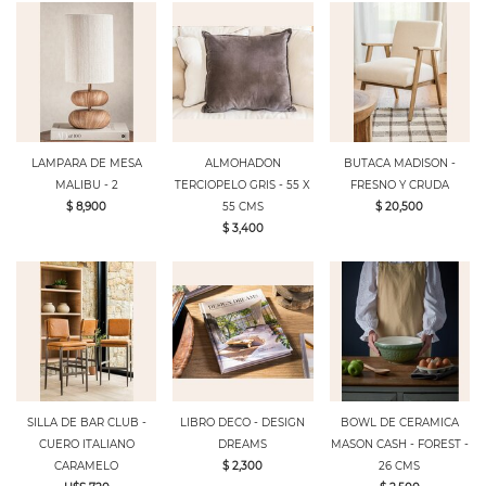
LAMPARA DE MESA
ALMOHADON
BUTACA MADISON -
MALIBU - 2
TERCIOPELO GRIS - 55 X
FRESNO Y CRUDA
$ 8,900
55 CMS
$ 20,500
$ 3,400
SILLA DE BAR CLUB -
LIBRO DECO - DESIGN
BOWL DE CERAMICA
CUERO ITALIANO
DREAMS
MASON CASH - FOREST -
CARAMELO
$ 2,300
26 CMS