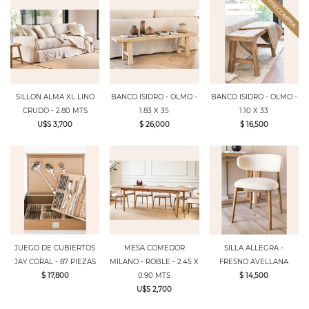
SILLON ALMA XL LINO
BANCO ISIDRO - OLMO -
BANCO ISIDRO - OLMO -
CRUDO - 2.80 MTS
1.83 X 35
1.10 X 33
U$S 3,700
$ 26,000
$ 16,500
JUEGO DE CUBIERTOS
MESA COMEDOR
SILLA ALLEGRA -
JAY CORAL - 87 PIEZAS
MILANO - ROBLE - 2.45 X
FRESNO AVELLANA
$ 17,800
0.90 MTS
$ 14,500
U$S 2,700