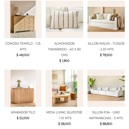
COMODA TEMPLO - 1.25
ALMOHADON
SILLON MALVA - TUSSOR
MTS
TAMARINDO - 40 X 60
- 2.20 MTS
$ 48,000
CMS
$ 78,500
$ 1,800
APARADOR TILO
MESA LIVING SILVESTRE
SILLON FOA - LINO
$ 52,000
- 1.10 MTS
ANTIMANCHAS - 3 MTS
$ 38,000
$ 88,800