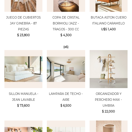
JUEGO DE CUBIERTOS
COPA DE CRISTAL
BUTACA ASTON CUERO
JAY GINEBRA - 87
BORMIOLI JAZZ -
ITALIANO CARAMELO
PIEZAS
TRAGOS - 300 CC
U$S 1,400
$ 23,800
$ 4,300
(x6)
SILLON MANUELA -
LAMPARA DE TECHO -
ORGANIZADOR Y
JEAN LAVABLE
AIRE
PERCHERO MAX -
$ 73,600
$ 6,500
UMBRA
$ 22,000