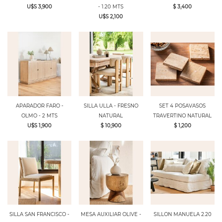
U$S 3,900
- 1.20 MTS
$ 3,400
U$S 2,100
APARADOR FARO -
SILLA ULLA - FRESNO
SET 4 POSAVASOS
OLMO - 2 MTS
NATURAL
TRAVERTINO NATURAL
U$S 1,900
$ 10,900
$ 1,200
SILLA SAN FRANCISCO -
MESA AUXILIAR OLIVE -
SILLON MANUELA 2.20