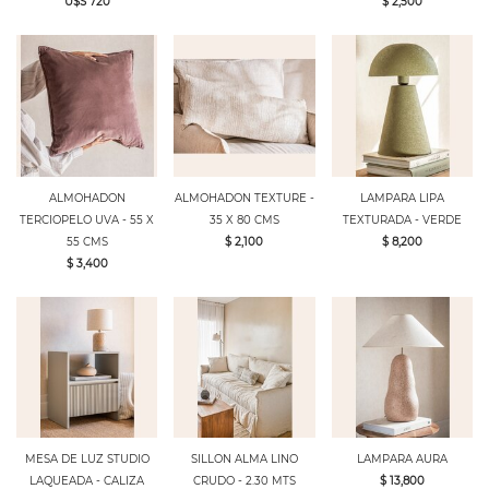
U$S 720
$ 2,500
ALMOHADON
ALMOHADON TEXTURE -
LAMPARA LIPA
TERCIOPELO UVA - 55 X
35 X 80 CMS
TEXTURADA - VERDE
55 CMS
$ 2,100
$ 8,200
$ 3,400
MESA DE LUZ STUDIO
SILLON ALMA LINO
LAMPARA AURA
LAQUEADA - CALIZA
CRUDO - 2.30 MTS
$ 13,800