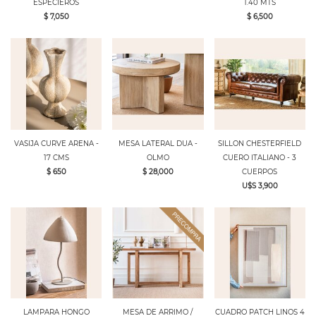
ESPECIEROS
1.40 MTS
$ 7,050
$ 6,500
VASIJA CURVE ARENA -
MESA LATERAL DUA -
SILLON CHESTERFIELD
17 CMS
OLMO
CUERO ITALIANO - 3
$ 650
$ 28,000
CUERPOS
U$S 3,900
LAMPARA HONGO
MESA DE ARRIMO /
CUADRO PATCH LINOS 4