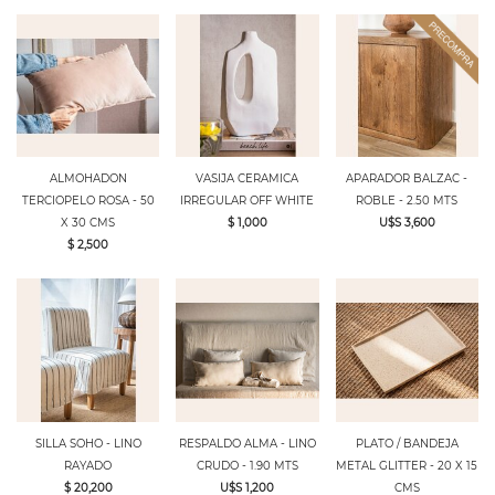
ALMOHADON
VASIJA CERAMICA
APARADOR BALZAC -
TERCIOPELO ROSA - 50
IRREGULAR OFF WHITE
ROBLE - 2.50 MTS
X 30 CMS
$ 1,000
U$S 3,600
$ 2,500
SILLA SOHO - LINO
RESPALDO ALMA - LINO
PLATO / BANDEJA
RAYADO
CRUDO - 1.90 MTS
METAL GLITTER - 20 X 15
$ 20,200
U$S 1,200
CMS