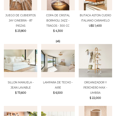
JUEGO DE CUBIERTOS
COPA DE CRISTAL
BUTACA ASTON CUERO
JAY GINEBRA - 87
BORMIOLI JAZZ -
ITALIANO CARAMELO
PIEZAS
TRAGOS - 300 CC
U$S 1,400
$ 23,800
$ 4,300
(x6)
SILLON MANUELA -
LAMPARA DE TECHO -
ORGANIZADOR Y
JEAN LAVABLE
AIRE
PERCHERO MAX -
$ 73,600
$ 6,500
UMBRA
$ 22,000