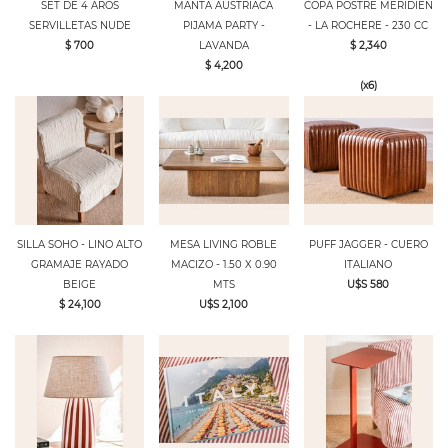
SET DE 4 AROS
MANTA AUSTRIACA
COPA POSTRE MERIDIEN
SERVILLETAS NUDE
PIJAMA PARTY -
- LA ROCHERE - 230 CC
$ 700
LAVANDA
$ 2,340
$ 4,200
(x6)
SILLA SOHO - LINO ALTO
MESA LIVING ROBLE
PUFF JAGGER - CUERO
GRAMAJE RAYADO
MACIZO - 1.50 X 0.90
ITALIANO
BEIGE
MTS
U$S 580
$ 24,100
U$S 2,100