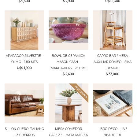
$ 9,300
$ 7,900
U$S 1,300
APARADOR SILVESTRE -
BOWL DE CERAMICA
CARRO BAR / MESA
OLMO - 1.80 MTS
MASON CASH -
AUXILIAR ROMEO - SIKA
U$S 1,900
MARGARITAS - 26 CMS
DESIGN
$ 2,600
$ 33,000
SILLON CUERO ITALIANO
MESA COMEDOR
LIBRO DECO - LIVE
- 3 CUERPOS
GALERIE - HAYA MACIZA
BEAUTIFUL