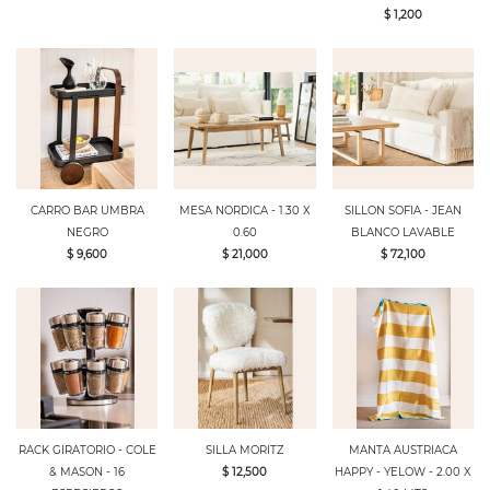
$ 1,200
CARRO BAR UMBRA
MESA NORDICA - 1.30 X
SILLON SOFIA - JEAN
NEGRO
0.60
BLANCO LAVABLE
$ 9,600
$ 21,000
$ 72,100
RACK GIRATORIO - COLE
SILLA MORITZ
MANTA AUSTRIACA
& MASON - 16
$ 12,500
HAPPY - YELOW - 2.00 X