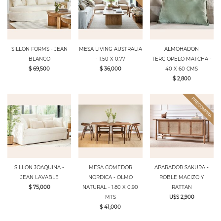
SILLON FORMS - JEAN
MESA LIVING AUSTRALIA
ALMOHADON
BLANCO
- 1.50 X 0.77
TERCIOPELO MATCHA -
$ 69,500
$ 36,000
40 X 60 CMS
$ 2,800
SILLON JOAQUINA -
MESA COMEDOR
APARADOR SAKURA -
JEAN LAVABLE
NORDICA - OLMO
ROBLE MACIZO Y
$ 75,000
NATURAL - 1.80 X 0.90
RATTAN
MTS
U$S 2,900
$ 41,000