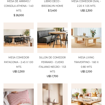
MESA DE ARRIMO /
LIBRO DECO -
MESA COMEDOR OVAL -
CONSOLA ATHENA - 1.40
BROOKLYN HOME
2.20 X 1.05 MTS
MTS
$ 3,400
U$S 2,300
$ 26,000
MESA COMEDOR
SILLON DE COMEDOR
MESA LIVING
PATAGONIA - 2.45 X 1.00
FERRARO - CUERO
TRAVERTINO - 1.60 X
MTS
ITALIANO NEGRO - 1.53
0.80 MTS
U$S 2,300
MTS
U$S 2,100
U$S 1,700