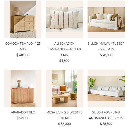
COMODA TEMPLO - 1.25
ALMOHADON
SILLON MALVA - TUSSOR
MTS
TAMARINDO - 40 X 60
- 2.20 MTS
$ 48,000
CMS
$ 78,500
$ 1,800
APARADOR TILO
MESA LIVING SILVESTRE
SILLON FOA - LINO
$ 52,000
- 1.10 MTS
ANTIMANCHAS - 3 MTS
$ 38,000
$ 88,800