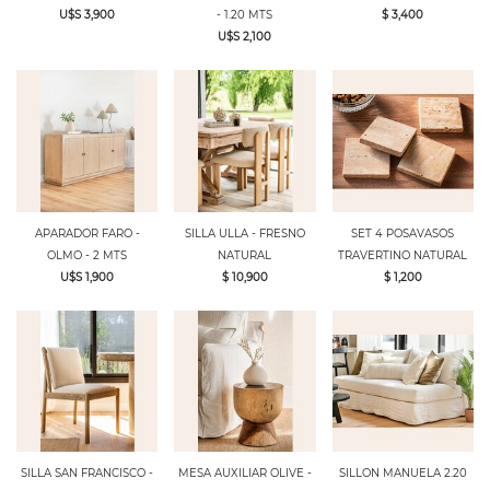
U$S 3,900
- 1.20 MTS
$ 3,400
U$S 2,100
APARADOR FARO -
SILLA ULLA - FRESNO
SET 4 POSAVASOS
OLMO - 2 MTS
NATURAL
TRAVERTINO NATURAL
U$S 1,900
$ 10,900
$ 1,200
SILLA SAN FRANCISCO -
MESA AUXILIAR OLIVE -
SILLON MANUELA 2.20