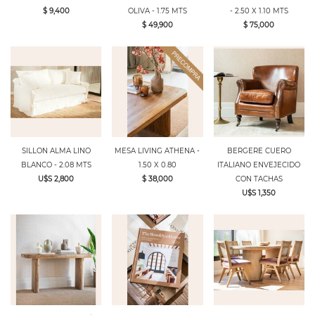
$ 9,400
OLIVA - 1.75 MTS
- 2.50 X 1.10 MTS
$ 49,900
$ 75,000
SILLON ALMA LINO
MESA LIVING ATHENA -
BERGERE CUERO
BLANCO - 2.08 MTS
1.50 X 0.80
ITALIANO ENVEJECIDO
U$S 2,800
$ 38,000
CON TACHAS
U$S 1,350