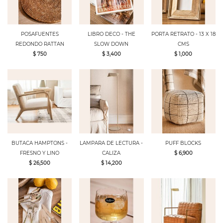
POSAFUENTES
LIBRO DECO - THE
PORTA RETRATO - 13 X 18
REDONDO RATTAN
SLOW DOWN
CMS
$ 750
$ 3,400
$ 1,000
BUTACA HAMPTONS -
LAMPARA DE LECTURA -
PUFF BLOCKS
FRESNO Y LINO
CALIZA
$ 6,900
$ 26,500
$ 14,200