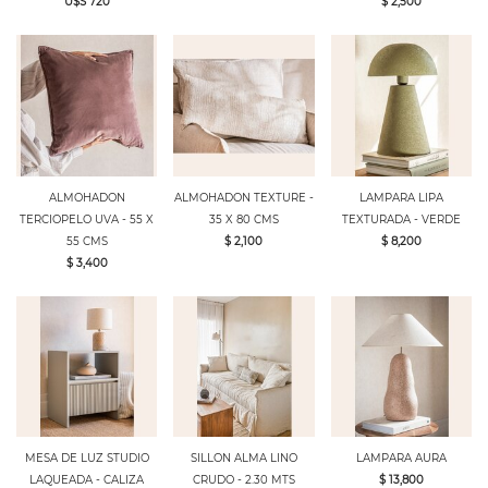
U$S 720
$ 2,500
ALMOHADON
ALMOHADON TEXTURE -
LAMPARA LIPA
TERCIOPELO UVA - 55 X
35 X 80 CMS
TEXTURADA - VERDE
55 CMS
$ 2,100
$ 8,200
$ 3,400
MESA DE LUZ STUDIO
SILLON ALMA LINO
LAMPARA AURA
LAQUEADA - CALIZA
CRUDO - 2.30 MTS
$ 13,800