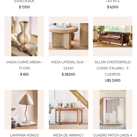
ESPECIEROS
1.40 MTS
$ 7,050
$ 6,500
VASIJA CURVE ARENA -
MESA LATERAL DUA -
SILLON CHESTERFIELD
17 CMS
OLMO
CUERO ITALIANO - 3
$ 650
$ 28,000
CUERPOS
U$S 3,900
LAMPARA HONGO
MESA DE ARRIMO /
CUADRO PATCH LINOS 4