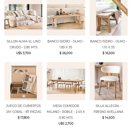
SILLON ALMA XL LINO
BANCO ISIDRO - OLMO -
BANCO ISIDRO - OLMO -
CRUDO - 2.80 MTS
1.83 X 35
1.10 X 33
U$S 3,700
$ 26,000
$ 16,500
JUEGO DE CUBIERTOS
MESA COMEDOR
SILLA ALLEGRA -
JAY CORAL - 87 PIEZAS
MILANO - ROBLE - 2.45 X
FRESNO AVELLANA
$ 17,800
0.90 MTS
$ 14,500
U$S 2,700