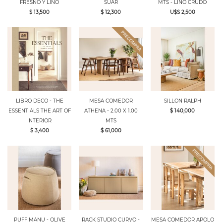
FRESNO Y LINO
SUAR
MTS - LINO CRUDO
$ 13,500
$ 12,300
U$S 2,500
LIBRO DECO - THE
MESA COMEDOR
SILLON RALPH
ESSENTIALS THE ART OF
ATHENA - 2.00 X 1.00
$ 140,000
INTERIOR
MTS
$ 3,400
$ 61,000
PUFF MANU - OLIVE
RACK STUDIO CURVO -
MESA COMEDOR APOLO