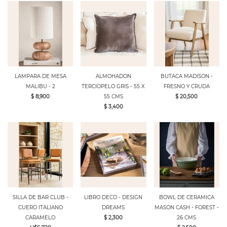
LAMPARA DE MESA
ALMOHADON
BUTACA MADISON -
MALIBU - 2
TERCIOPELO GRIS - 55 X
FRESNO Y CRUDA
$ 8,900
55 CMS
$ 20,500
$ 3,400
SILLA DE BAR CLUB -
LIBRO DECO - DESIGN
BOWL DE CERAMICA
CUERO ITALIANO
DREAMS
MASON CASH - FOREST -
CARAMELO
$ 2,300
26 CMS