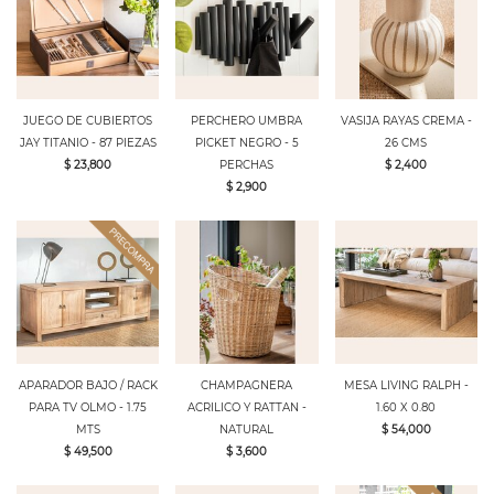
JUEGO DE CUBIERTOS
PERCHERO UMBRA
VASIJA RAYAS CREMA -
JAY TITANIO - 87 PIEZAS
PICKET NEGRO - 5
26 CMS
$ 23,800
PERCHAS
$ 2,400
$ 2,900
APARADOR BAJO / RACK
CHAMPAGNERA
MESA LIVING RALPH -
PARA TV OLMO - 1.75
ACRILICO Y RATTAN -
1.60 X 0.80
MTS
NATURAL
$ 54,000
$ 49,500
$ 3,600