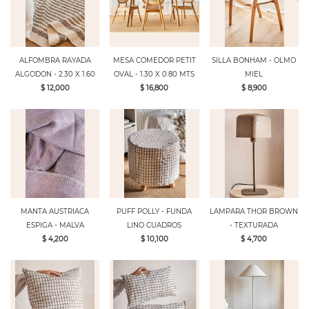
ALFOMBRA RAYADA
MESA COMEDOR PETIT
SILLA BONHAM - OLMO
ALGODON - 2.30 X 1.60
OVAL - 1.30 X 0.80 MTS
MIEL
$ 12,000
$ 16,800
$ 8,900
MANTA AUSTRIACA
PUFF POLLY - FUNDA
LAMPARA THOR BROWN
ESPIGA - MALVA
LINO CUADROS
- TEXTURADA
$ 4,200
$ 10,100
$ 4,700