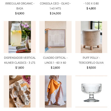
IRREGULAR ORGANIC -
CONSOLA GEO - OLMO -
- 1.00 X 0.80
BAJA
1.40 MTS
$ 4,800
$ 6,900
$ 24,000
DISPENSADOR VERTICAL
CUADRO OPTICAL -
PUFF POLLY -
KILNER CLASSICS - 3 LTS
LINOS 1 - 60 X 60
TERCIOPELO OLIVA
$ 1,600
$ 2,600
$ 8,500