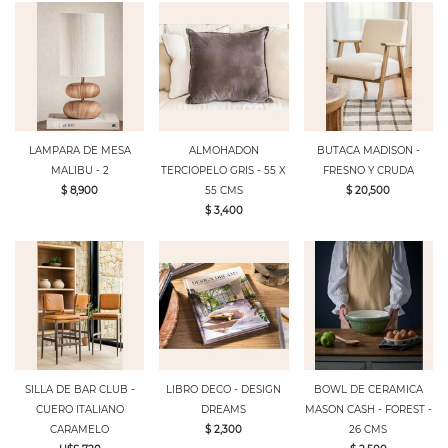
LAMPARA DE MESA
ALMOHADON
BUTACA MADISON -
MALIBU - 2
TERCIOPELO GRIS - 55 X
FRESNO Y CRUDA
$ 8,900
55 CMS
$ 20,500
$ 3,400
SILLA DE BAR CLUB -
LIBRO DECO - DESIGN
BOWL DE CERAMICA
CUERO ITALIANO
DREAMS
MASON CASH - FOREST -
CARAMELO
$ 2,300
26 CMS