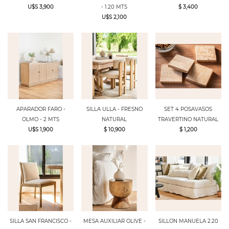
U$S 3,900
- 1.20 MTS
$ 3,400
U$S 2,100
APARADOR FARO -
SILLA ULLA - FRESNO
SET 4 POSAVASOS
OLMO - 2 MTS
NATURAL
TRAVERTINO NATURAL
U$S 1,900
$ 10,900
$ 1,200
SILLA SAN FRANCISCO -
MESA AUXILIAR OLIVE -
SILLON MANUELA 2.20