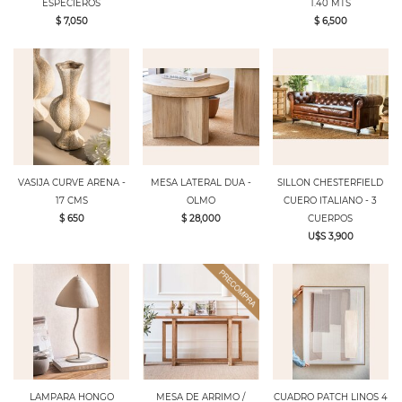
ESPECIEROS
1.40 MTS
$ 7,050
$ 6,500
VASIJA CURVE ARENA -
MESA LATERAL DUA -
SILLON CHESTERFIELD
17 CMS
OLMO
CUERO ITALIANO - 3
$ 650
$ 28,000
CUERPOS
U$S 3,900
LAMPARA HONGO
MESA DE ARRIMO /
CUADRO PATCH LINOS 4