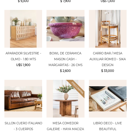
$ 9,300
$ 7,900
U$S 1,300
APARADOR SILVESTRE -
BOWL DE CERAMICA
CARRO BAR / MESA
OLMO - 1.80 MTS
MASON CASH -
AUXILIAR ROMEO - SIKA
U$S 1,900
MARGARITAS - 26 CMS
DESIGN
$ 2,600
$ 33,000
SILLON CUERO ITALIANO
MESA COMEDOR
LIBRO DECO - LIVE
- 3 CUERPOS
GALERIE - HAYA MACIZA
BEAUTIFUL