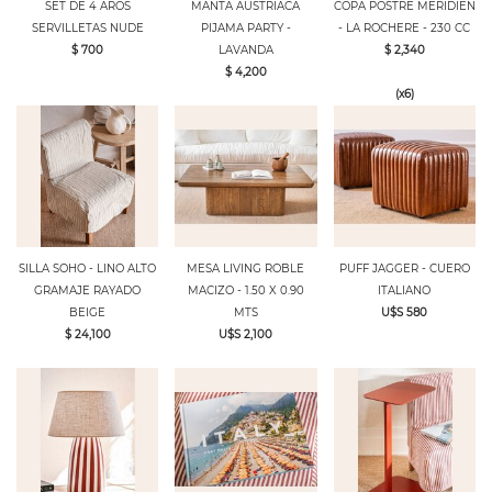
SET DE 4 AROS
MANTA AUSTRIACA
COPA POSTRE MERIDIEN
SERVILLETAS NUDE
PIJAMA PARTY -
- LA ROCHERE - 230 CC
$ 700
LAVANDA
$ 2,340
$ 4,200
(x6)
SILLA SOHO - LINO ALTO
MESA LIVING ROBLE
PUFF JAGGER - CUERO
GRAMAJE RAYADO
MACIZO - 1.50 X 0.90
ITALIANO
BEIGE
MTS
U$S 580
$ 24,100
U$S 2,100