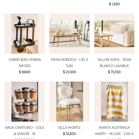
$ 1,200
CARRO BAR UMBRA
MESA NORDICA - 1.30 X
SILLON SOFIA - JEAN
NEGRO
0.60
BLANCO LAVABLE
$ 9,600
$ 21,000
$ 72,100
RACK GIRATORIO - COLE
SILLA MORITZ
MANTA AUSTRIACA
& MASON - 16
$ 12,500
HAPPY - YELOW - 2.00 X