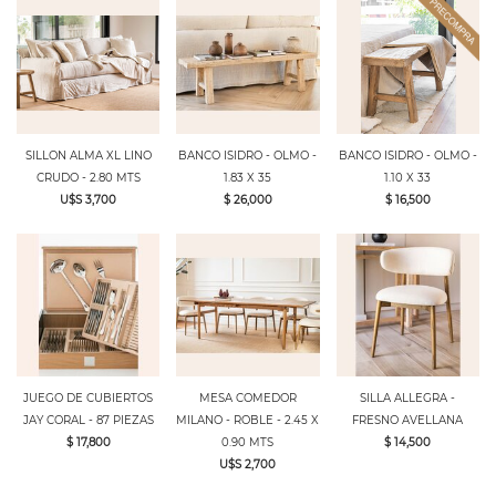
SILLON ALMA XL LINO
BANCO ISIDRO - OLMO -
BANCO ISIDRO - OLMO -
CRUDO - 2.80 MTS
1.83 X 35
1.10 X 33
U$S 3,700
$ 26,000
$ 16,500
JUEGO DE CUBIERTOS
MESA COMEDOR
SILLA ALLEGRA -
JAY CORAL - 87 PIEZAS
MILANO - ROBLE - 2.45 X
FRESNO AVELLANA
$ 17,800
0.90 MTS
$ 14,500
U$S 2,700