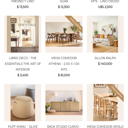
FRESNO Y LINO
SUAR
MTS - LINO CRUDO
$ 13,500
$ 12,300
U$S 2,500
LIBRO DECO - THE
MESA COMEDOR
SILLON RALPH
ESSENTIALS THE ART OF
ATHENA - 2.00 X 1.00
$ 140,000
INTERIOR
MTS
$ 3,400
$ 61,000
PUFF MANU - OLIVE
RACK STUDIO CURVO -
MESA COMEDOR APOLO