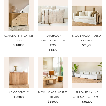
COMODA TEMPLO - 1.25
ALMOHADON
SILLON MALVA - TUSSOR
MTS
TAMARINDO - 40 X 60
- 2.20 MTS
$ 48,000
CMS
$ 78,500
$ 1,800
APARADOR TILO
MESA LIVING SILVESTRE
SILLON FOA - LINO
$ 52,000
- 1.10 MTS
ANTIMANCHAS - 3 MTS
$ 38,000
$ 88,800