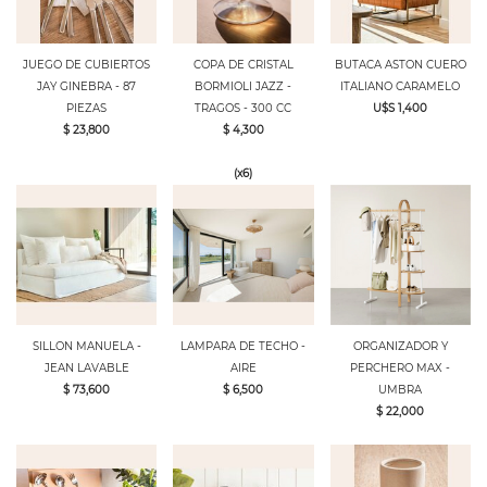
JUEGO DE CUBIERTOS
COPA DE CRISTAL
BUTACA ASTON CUERO
JAY GINEBRA - 87
BORMIOLI JAZZ -
ITALIANO CARAMELO
PIEZAS
TRAGOS - 300 CC
U$S 1,400
$ 23,800
$ 4,300
(x6)
SILLON MANUELA -
LAMPARA DE TECHO -
ORGANIZADOR Y
JEAN LAVABLE
AIRE
PERCHERO MAX -
$ 73,600
$ 6,500
UMBRA
$ 22,000