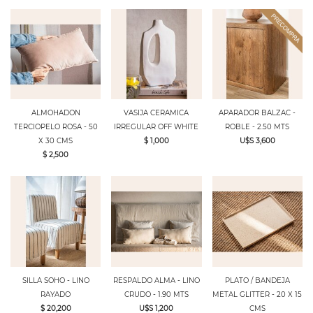
ALMOHADON
VASIJA CERAMICA
APARADOR BALZAC -
TERCIOPELO ROSA - 50
IRREGULAR OFF WHITE
ROBLE - 2.50 MTS
X 30 CMS
$ 1,000
U$S 3,600
$ 2,500
SILLA SOHO - LINO
RESPALDO ALMA - LINO
PLATO / BANDEJA
RAYADO
CRUDO - 1.90 MTS
METAL GLITTER - 20 X 15
$ 20,200
U$S 1,200
CMS