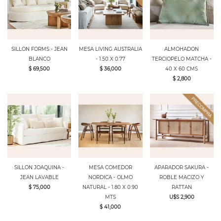
SILLON FORMS - JEAN
MESA LIVING AUSTRALIA
ALMOHADON
BLANCO
- 1.50 X 0.77
TERCIOPELO MATCHA -
$ 69,500
$ 36,000
40 X 60 CMS
$ 2,800
SILLON JOAQUINA -
MESA COMEDOR
APARADOR SAKURA -
JEAN LAVABLE
NORDICA - OLMO
ROBLE MACIZO Y
$ 75,000
NATURAL - 1.80 X 0.90
RATTAN
MTS
U$S 2,900
$ 41,000