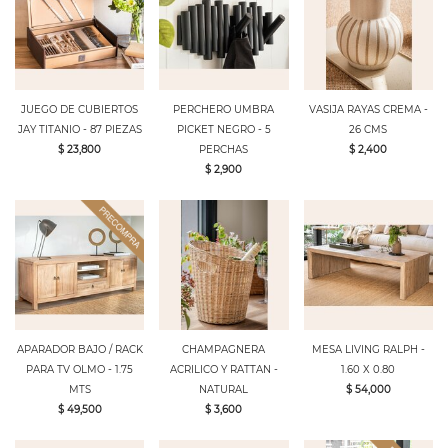
JUEGO DE CUBIERTOS
PERCHERO UMBRA
VASIJA RAYAS CREMA -
JAY TITANIO - 87 PIEZAS
PICKET NEGRO - 5
26 CMS
$ 23,800
PERCHAS
$ 2,400
$ 2,900
APARADOR BAJO / RACK
CHAMPAGNERA
MESA LIVING RALPH -
PARA TV OLMO - 1.75
ACRILICO Y RATTAN -
1.60 X 0.80
MTS
NATURAL
$ 54,000
$ 49,500
$ 3,600