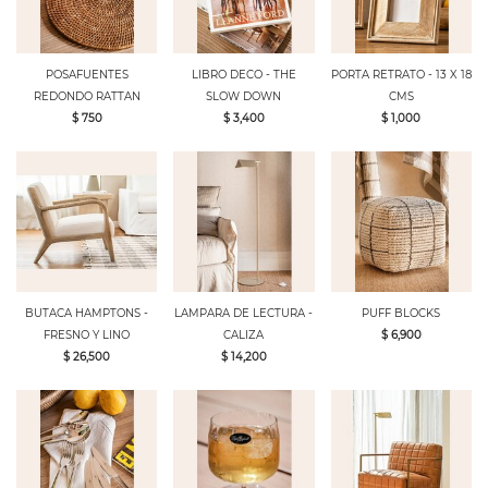
POSAFUENTES
LIBRO DECO - THE
PORTA RETRATO - 13 X 18
REDONDO RATTAN
SLOW DOWN
CMS
$ 750
$ 3,400
$ 1,000
BUTACA HAMPTONS -
LAMPARA DE LECTURA -
PUFF BLOCKS
FRESNO Y LINO
CALIZA
$ 6,900
$ 26,500
$ 14,200