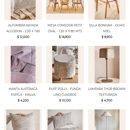
ALFOMBRA RAYADA
MESA COMEDOR PETIT
SILLA BONHAM - OLMO
ALGODON - 2.30 X 1.60
OVAL - 1.30 X 0.80 MTS
MIEL
$ 12,000
$ 16,800
$ 8,900
MANTA AUSTRIACA
PUFF POLLY - FUNDA
LAMPARA THOR BROWN
ESPIGA - MALVA
LINO CUADROS
- TEXTURADA
$ 4,200
$ 10,100
$ 4,700