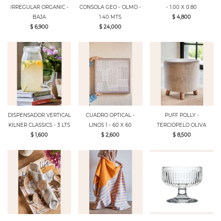
IRREGULAR ORGANIC -
CONSOLA GEO - OLMO -
- 1.00 X 0.80
BAJA
1.40 MTS
$ 4,800
$ 6,900
$ 24,000
DISPENSADOR VERTICAL
CUADRO OPTICAL -
PUFF POLLY -
KILNER CLASSICS - 3 LTS
LINOS 1 - 60 X 60
TERCIOPELO OLIVA
$ 1,600
$ 2,600
$ 8,500