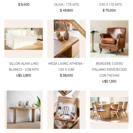
$ 9,400
OLIVA - 1.75 MTS
- 2.50 X 1.10 MTS
$ 49,900
$ 75,000
SILLON ALMA LINO
MESA LIVING ATHENA -
BERGERE CUERO
BLANCO - 2.08 MTS
1.50 X 0.80
ITALIANO ENVEJECIDO
U$S 2,800
$ 38,000
CON TACHAS
U$S 1,350