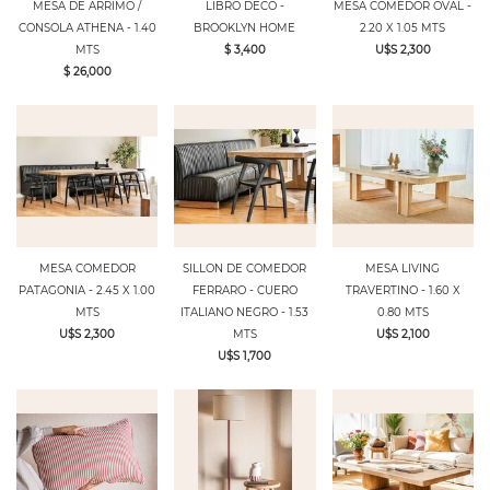
MESA DE ARRIMO /
LIBRO DECO -
MESA COMEDOR OVAL -
CONSOLA ATHENA - 1.40
BROOKLYN HOME
2.20 X 1.05 MTS
MTS
$ 3,400
U$S 2,300
$ 26,000
MESA COMEDOR
SILLON DE COMEDOR
MESA LIVING
PATAGONIA - 2.45 X 1.00
FERRARO - CUERO
TRAVERTINO - 1.60 X
MTS
ITALIANO NEGRO - 1.53
0.80 MTS
U$S 2,300
MTS
U$S 2,100
U$S 1,700