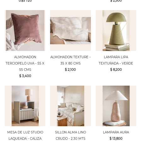
U$S 720
$ 2,500
ALMOHADON
ALMOHADON TEXTURE -
LAMPARA LIPA
TERCIOPELO UVA - 55 X
35 X 80 CMS
TEXTURADA - VERDE
55 CMS
$ 2,100
$ 8,200
$ 3,400
MESA DE LUZ STUDIO
SILLON ALMA LINO
LAMPARA AURA
LAQUEADA - CALIZA
CRUDO - 2.30 MTS
$ 13,800